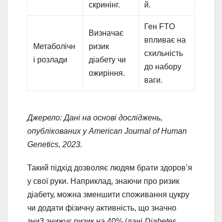
скринінг.
й.
Ген FTO
Визначає
впливає на
Метаболічн
ризик
схильність
і розлади
діабету чи
до набору
ожиріння.
ваги.
Джерело: Дані на основі досліджень,
опублікованих у American Journal of Human
Genetics, 2023.
Такий підхід дозволяє людям брати здоров’я
у свої руки. Наприклад, знаючи про ризик
діабету, можна зменшити споживання цукру
чи додати фізичну активність, що значно
зни3 знижує ризик на 40% (дані
Diabetes