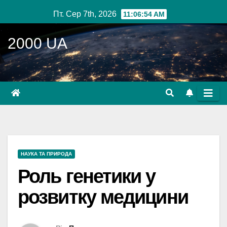
Перейти
Пт. Сер 7th, 2026
11:06:55 AM
до
вмісту
2000 UA
НАУКА ТА ПРИРОДА
Роль генетики у
розвитку медицини