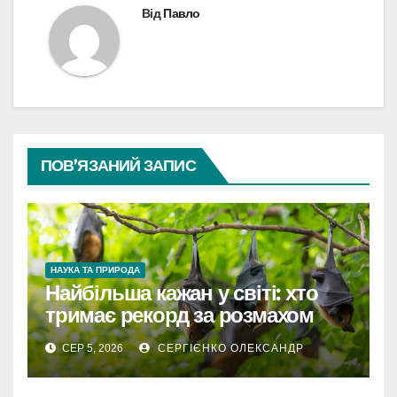
Від
Павло
ПОВ’ЯЗАНИЙ ЗАПИС
НАУКА ТА ПРИРОДА
Найбільша кажан у світі: хто
тримає рекорд за розмахом
крил
СЕР 5, 2026
СЕРГІЄНКО ОЛЕКСАНДР