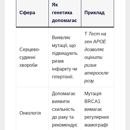
Як
Сфера
генетика
Приклад
допомагає
Т
Тест на
Виявляє
ген APOE
мутації, що
Серцево-
дозволяє
підвищують
судинні
оцінити
ризик
хвороби
ризик
інфаркту чи
атероскле
гіпертонії.
розу.
Допомагає
Мутація
виявити
BRCA1
схильність
вимагає
Онкологія
до раку та
регулярних
рекомендує
мамографі