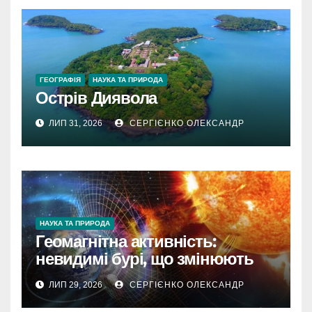
ГЕОГРАФІЯ
НАУКА ТА ПРИРОДА
Острів Диявола
ЛИП 31, 2026
СЕРГІЄНКО ОЛЕКСАНДР
НАУКА ТА ПРИРОДА
Геомагнітна активність:
невидимі бурі, що змінюють
наш світ
ЛИП 29, 2026
СЕРГІЄНКО ОЛЕКСАНДР