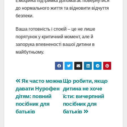
Емоційна підтримка допомагає повернутися
до нормального життя та відновити відчуття
безпеки.
Ваша готовність і спокій – це не лише
порятунок у критичний момент, але й
запорука впевненості вашої дитини в
майбутньому.
Навігація
Як часто можна
Що робити, якщо
давати Нурофен
дитина не хоче
записів
дітям: повний
їсти: вичерпний
посібник для
посібник для
батьків
батьків