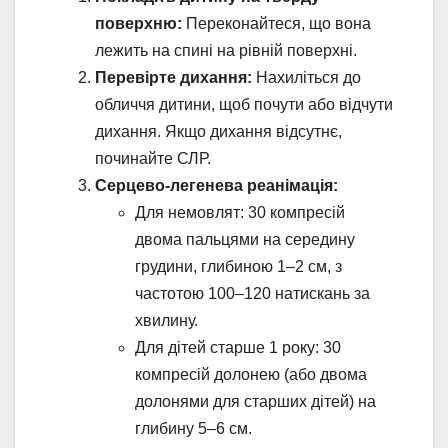
поверхню:
Переконайтеся, що вона
лежить на спині на рівній поверхні.
Перевірте дихання:
Нахиліться до
обличчя дитини, щоб почути або відчути
дихання. Якщо дихання відсутнє,
починайте СЛР.
Серцево-легенева реанімація:
Для немовлят: 30 компресій
двома пальцями на середину
грудини, глибиною 1–2 см, з
частотою 100–120 натискань за
хвилину.
Для дітей старше 1 року: 30
компресій долонею (або двома
долонями для старших дітей) на
глибину 5–6 см.