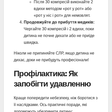
Після 30 компресій виконайте 2
вдихи методом «рот у рот» або
«рот у ніс і рот» для немовлят.
Продовжуйте до прибуття медиків:
Чергайте 30 компресій і 2 вдихи, поки
дитина не почне дихати або не приїде
швидка.
Ніколи не припиняйте СЛР, якщо дитина не
дихає, доки не прибудуть професіонали!
Профілактика: Як
запобігти удавленню
Краще попередити небезпеку, ніж боротися з
її наслідками. Ось практичні поради, які
допоможуть убезпечити дитину: