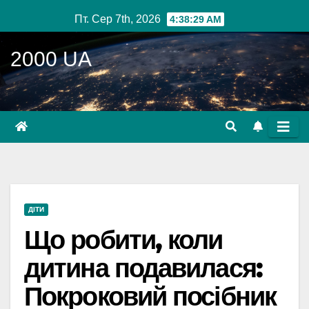
Перейти
Пт. Сер 7th, 2026
4:38:30 AM
до
вмісту
2000 UA
ДІТИ
Що робити, коли
дитина подавилася:
Покроковий посібник