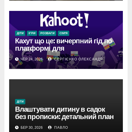
ДІТИ
ІГРИ
РОЗВАГИ
СІМ'Я
Кахут що це: вичерпний гід по
платформі для
гейміфікованого навчання та
ЧЕР 24, 2026
СЕРГІЄНКО ОЛЕКСАНДР
взаємодії
ДІТИ
Влаштувати дитину в садок
без прописки: детальний план
на 2026 рік
БЕР 30, 2026
ПАВЛО