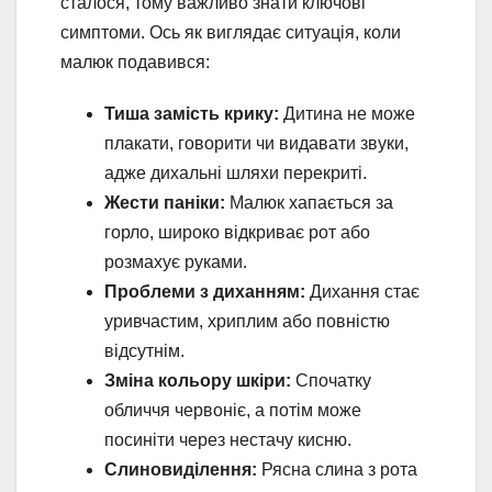
сталося, тому важливо знати ключові
симптоми. Ось як виглядає ситуація, коли
малюк подавився:
Тиша замість крику:
Дитина не може
плакати, говорити чи видавати звуки,
адже дихальні шляхи перекриті.
Жести паніки:
Малюк хапається за
горло, широко відкриває рот або
розмахує руками.
Проблеми з диханням:
Дихання стає
уривчастим, хриплим або повністю
відсутнім.
Зміна кольору шкіри:
Спочатку
обличчя червоніє, а потім може
посиніти через нестачу кисню.
Слиновиділення:
Рясна слина з рота