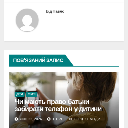
Від
Павло
ПОВ’ЯЗАНИЙ ЗАПИС
ДІТИ
СІМ'Я
Чи мають право батьки
забирати телефон у дитини
ЛИП 22, 2026
СЕРГІЄНКО ОЛЕКСАНДР