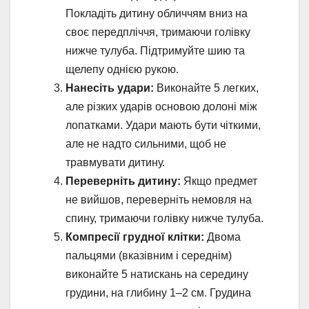
Покладіть дитину обличчям вниз на
своє передпліччя, тримаючи голівку
нижче тулуба. Підтримуйте шию та
щелепу однією рукою.
Нанесіть удари:
Виконайте 5 легких,
але різких ударів основою долоні між
лопатками. Удари мають бути чіткими,
але не надто сильними, щоб не
травмувати дитину.
Переверніть дитину:
Якщо предмет
не вийшов, переверніть немовля на
спину, тримаючи голівку нижче тулуба.
Компресії грудної клітки:
Двома
пальцями (вказівним і середнім)
виконайте 5 натискань на середину
грудини, на глибину 1–2 см. Грудина