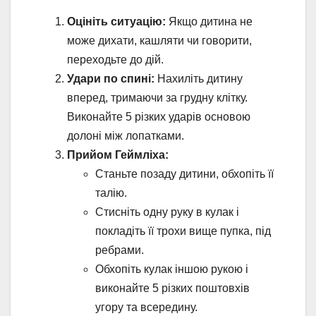
Оцініть ситуацію:
Якщо дитина не
може дихати, кашляти чи говорити,
переходьте до дій.
Удари по спині:
Нахиліть дитину
вперед, тримаючи за грудну клітку.
Виконайте 5 різких ударів основою
долоні між лопатками.
Прийом Геймліха:
Станьте позаду дитини, обхопіть її
талію.
Стисніть одну руку в кулак і
покладіть її трохи вище пупка, під
ребрами.
Обхопіть кулак іншою рукою і
виконайте 5 різких поштовхів
угору та всередину.