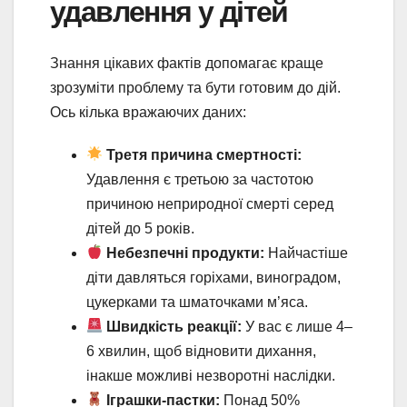
удавлення у дітей
Знання цікавих фактів допомагає краще
зрозуміти проблему та бути готовим до дій.
Ось кілька вражаючих даних:
Третя причина смертності:
Удавлення є третьою за частотою
причиною неприродної смерті серед
дітей до 5 років.
Небезпечні продукти:
Найчастіше
діти давляться горіхами, виноградом,
цукерками та шматочками м’яса.
Швидкість реакції:
У вас є лише 4–
6 хвилин, щоб відновити дихання,
інакше можливі незворотні наслідки.
Іграшки-пастки:
Понад 50%