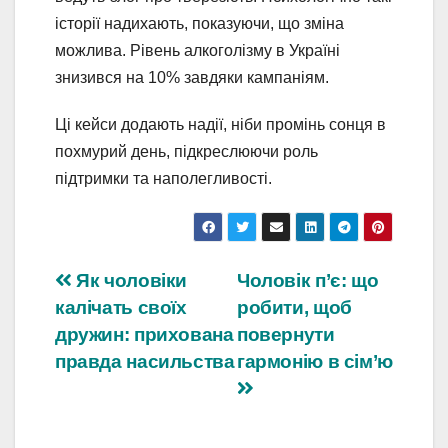
історії надихають, показуючи, що зміна
можлива. Рівень алкоголізму в Україні
знизився на 10% завдяки кампаніям.
Ці кейси додають надії, ніби промінь сонця в
похмурий день, підкреслюючи роль
підтримки та наполегливості.
Навігація
Як чоловіки
Чоловік п’є: що
калічать своїх
робити, щоб
записів
дружин: прихована
повернути
правда насильства
гармонію в сім’ю