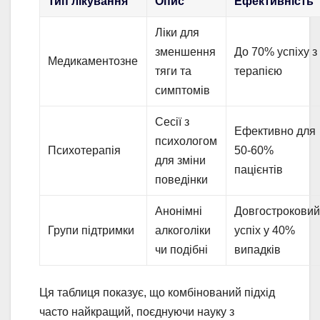
Тип лікування
Опис
Ефективність
Ліки для
зменшення
До 70% успіху з
Медикаментозне
тяги та
терапією
симптомів
Сесії з
Ефективно для
психологом
Психотерапія
50-60%
для зміни
пацієнтів
поведінки
Анонімні
Довгострокови
Групи підтримки
алкоголіки
успіх у 40%
чи подібні
випадків
Ця таблиця показує, що комбінований підхід
часто найкращий, поєднуючи науку з