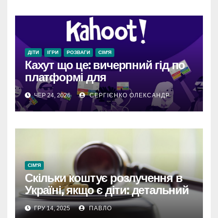
ДІТИ
ІГРИ
РОЗВАГИ
СІМ'Я
Кахут що це: вичерпний гід по
платформі для
гейміфікованого навчання та
ЧЕР 24, 2026
СЕРГІЄНКО ОЛЕКСАНДР
взаємодії
СІМ'Я
Скільки коштує розлучення в
Україні, якщо є діти: детальний
розбір витрат 2025
ГРУ 14, 2025
ПАВЛО