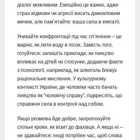
діалог можливим. Емоційно це важко, адже
страх відмови чи агресії висить дамокловим
мечем, але пам’ятайте: ваша сила в емпатії.
Уникайте конфронтації під час сп’яніння – це
марно, як лити воду в пісок. Замість того,
готуйтеся: запишіть приклади, як пияцтво
впливає на дітей чи стосунки, додаючи факти
з психології, наприклад, як алкоголь блокує
раціональне мислення. У культурному
контексті України, де чоловіки часто бачать
пияцтво як “чоловічу справу”, підкресліть, що
справжня сила в контролі над собою.
Якщо розмова йде добре, запропонуйте
спільні кроки, як візит до фахівця. А якщо ні –
не здавайтеся; іноді потрібен час, щоб слова