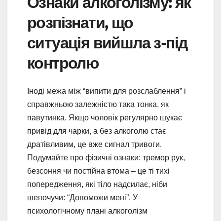
Ознаки алкоголізму: як
розпізнати, що
ситуація вийшла з-під
контролю
Іноді межа між “випити для розслаблення” і
справжньою залежністю така тонка, як
павутинка. Якщо чоловік регулярно шукає
привід для чарки, а без алкоголю стає
дратівливим, це вже сигнал тривоги.
Подумайте про фізичні ознаки: тремор рук,
безсоння чи постійна втома – це ті тихі
попередження, які тіло надсилає, ніби
шепочучи: “Допоможи мені”. У
психологічному плані алкоголізм