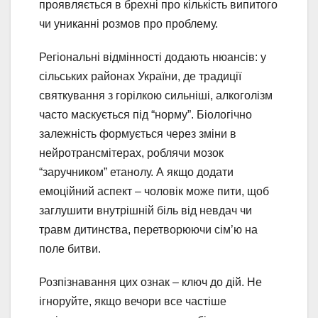
проявляється в брехні про кількість випитого
чи униканні розмов про проблему.
Регіональні відмінності додають нюансів: у
сільських районах України, де традиції
святкування з горілкою сильніші, алкоголізм
часто маскується під “норму”. Біологічно
залежність формується через зміни в
нейротрансмітерах, роблячи мозок
“заручником” етанолу. А якщо додати
емоційний аспект – чоловік може пити, щоб
заглушити внутрішній біль від невдач чи
травм дитинства, перетворюючи сім’ю на
поле битви.
Розпізнавання цих ознак – ключ до дій. Не
ігноруйте, якщо вечори все частіше