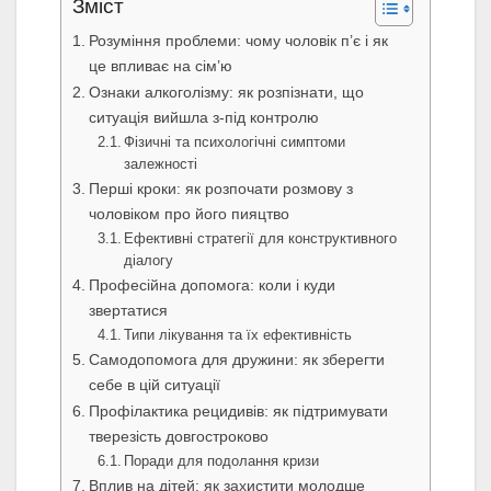
Зміст
Розуміння проблеми: чому чоловік п’є і як
це впливає на сім’ю
Ознаки алкоголізму: як розпізнати, що
ситуація вийшла з-під контролю
Фізичні та психологічні симптоми
залежності
Перші кроки: як розпочати розмову з
чоловіком про його пияцтво
Ефективні стратегії для конструктивного
діалогу
Професійна допомога: коли і куди
звертатися
Типи лікування та їх ефективність
Самодопомога для дружини: як зберегти
себе в цій ситуації
Профілактика рецидивів: як підтримувати
тверезість довгостроково
Поради для подолання кризи
Вплив на дітей: як захистити молодше