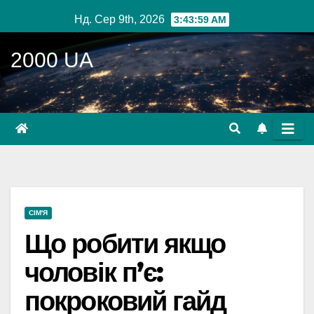
Перейти
Нд. Сер 9th, 2026
3:44:00 AM
до
вмісту
2000 UA
СІМ'Я
Що робити якщо
чоловік п’є:
покроковий гайд