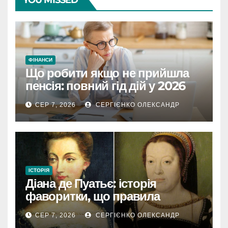
YOU MISSED
ФІНАНСИ
Що робити якщо не прийшла
пенсія: повний гід дій у 2026
році
СЕР 7, 2026
СЕРГІЄНКО ОЛЕКСАНДР
ІСТОРІЯ
Діана де Пуатьє: історія
фаворитки, що правила
Францією
СЕР 7, 2026
СЕРГІЄНКО ОЛЕКСАНДР