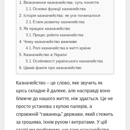
Визначення казначейства: суть поняття
Основні функції казначейства
Історія казначейства: як усе починалося
Етапи розвитку казначейства
Як працює казначейство
Процес роботи казначейства
Чому казначейство важливе
Ролі казначейства в житті країни
Казначейство в Україні
Особливості українського казначейства
Цікаві факти про казначейство
Казначейство – це слово, яке звучить як
щось складне й далеке, але насправді воно
ближче до нашого життя, ніж здається. Це не
просто установа з купою паперів, а
справжній “гаманець” держави, який стежить
за грошима, їхнім рухом і витратами. У цій
статті ми розберемо, що таке казначейство,