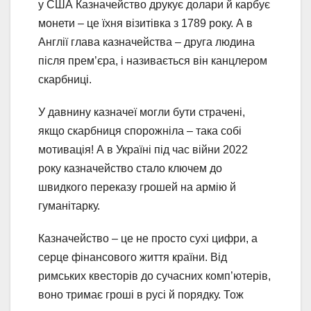
у США Казначейство друкує долари й карбує
монети – це їхня візитівка з 1789 року. А в
Англії глава казначейства – друга людина
після прем’єра, і називається він канцлером
скарбниці.
У давнину казначеї могли бути страчені,
якщо скарбниця спорожніла – така собі
мотивація! А в Україні під час війни 2022
року казначейство стало ключем до
швидкого переказу грошей на армію й
гуманітарку.
Казначейство – це не просто сухі цифри, а
серце фінансового життя країни. Від
римських квесторів до сучасних комп’ютерів,
воно тримає гроші в русі й порядку. Тож