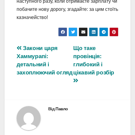
наступного разу, коли отримаєте зарплату чи
побачите нову дорогу, згадайте: за цим стоїть
казначейство!
Навігація
Закони царя
Що таке
Хаммурапі:
провінція:
записів
детальний і
глибокий і
захоплюючий огляд
цікавий розбір
Від
Павло