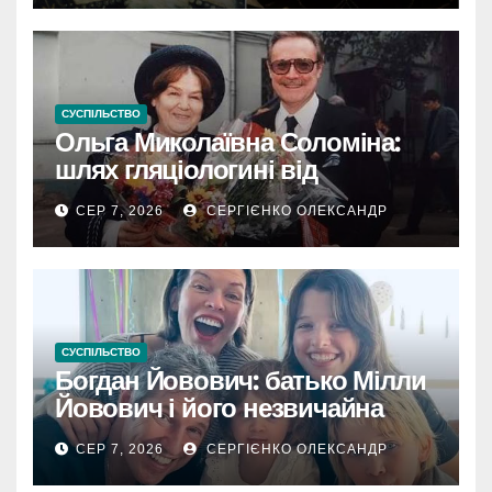
СУСПІЛЬСТВО
Ольга Миколаївна Соломіна:
шлях гляціологині від
експедиційної кухарки до
СЕР 7, 2026
СЕРГІЄНКО ОЛЕКСАНДР
директора Інституту географії
РАН
СУСПІЛЬСТВО
Богдан Йовович: батько Мілли
Йовович і його незвичайна
доля
СЕР 7, 2026
СЕРГІЄНКО ОЛЕКСАНДР