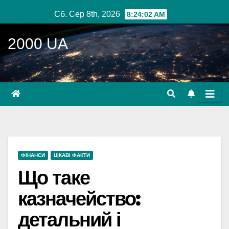
Перейти
Сб. Сер 8th, 2026
8:24:03 AM
до
вмісту
2000 UA
ФІНАНСИ
ЦІКАВІ ФАКТИ
Що таке
казначейство:
детальний і