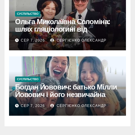
СУСПІЛЬСТВО
Ольга Миколаївна Соломіна:
шлях гляціологині від
експедиційної кухарки до
СЕР 7, 2026
СЕРГІЄНКО ОЛЕКСАНДР
директора Інституту географії
РАН
СУСПІЛЬСТВО
Богдан Йовович: батько Мілли
Йовович і його незвичайна
доля
СЕР 7, 2026
СЕРГІЄНКО ОЛЕКСАНДР