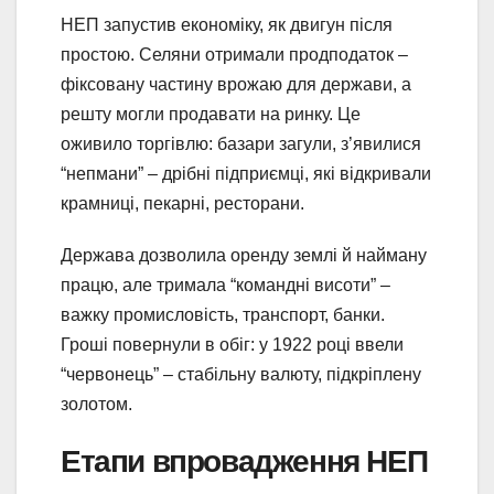
НЕП запустив економіку, як двигун після
простою. Селяни отримали продподаток –
фіксовану частину врожаю для держави, а
решту могли продавати на ринку. Це
оживило торгівлю: базари загули, з’явилися
“непмани” – дрібні підприємці, які відкривали
крамниці, пекарні, ресторани.
Держава дозволила оренду землі й найману
працю, але тримала “командні висоти” –
важку промисловість, транспорт, банки.
Гроші повернули в обіг: у 1922 році ввели
“червонець” – стабільну валюту, підкріплену
золотом.
Етапи впровадження НЕП