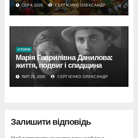
України
СЕР 4, 2026
СЕРГІЄНКО ОЛЕКСАНДР
ІСТОРІЯ
Марія Гаврилівна Данилова:
життя, подвиг і спадщина
новомучениці
ЛИП 29, 2026
СЕРГІЄНКО ОЛЕКСАНДР
Залишити відповідь