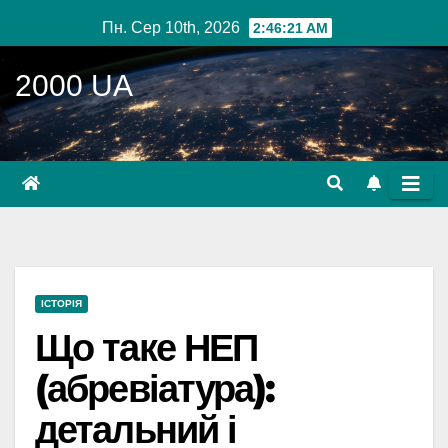
Перейти
Пн. Сер 10th, 2026
2:46:22 AM
до
вмісту
2000 UA
ІСТОРІЯ
Що таке НЕП
(абревіатура):
детальний і