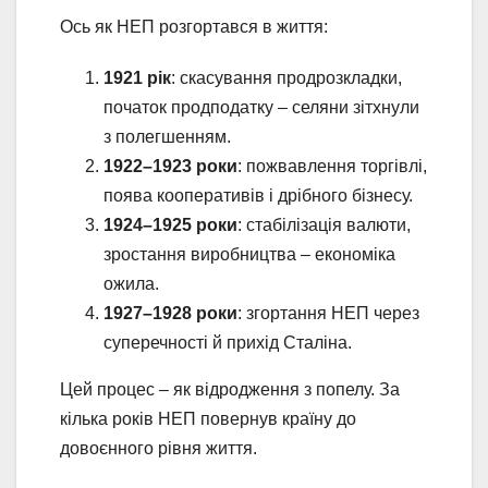
Ось як НЕП розгортався в життя:
1921 рік
: скасування продрозкладки,
початок продподатку – селяни зітхнули
з полегшенням.
1922–1923 роки
: пожвавлення торгівлі,
поява кооперативів і дрібного бізнесу.
1924–1925 роки
: стабілізація валюти,
зростання виробництва – економіка
ожила.
1927–1928 роки
: згортання НЕП через
суперечності й прихід Сталіна.
Цей процес – як відродження з попелу. За
кілька років НЕП повернув країну до
довоєнного рівня життя.