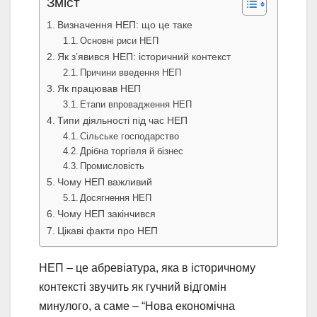
Зміст
Визначення НЕП: що це таке
Основні риси НЕП
Як з’явився НЕП: історичний контекст
Причини введення НЕП
Як працював НЕП
Етапи впровадження НЕП
Типи діяльності під час НЕП
Сільське господарство
Дрібна торгівля й бізнес
Промисловість
Чому НЕП важливий
Досягнення НЕП
Чому НЕП закінчився
Цікаві факти про НЕП
НЕП – це абревіатура, яка в історичному
контексті звучить як гучний відгомін
минулого, а саме – “Нова економічна