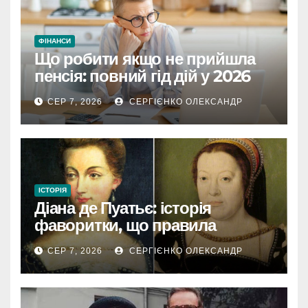
ФІНАНСИ
Що робити якщо не прийшла
пенсія: повний гід дій у 2026
році
СЕР 7, 2026
СЕРГІЄНКО ОЛЕКСАНДР
ІСТОРІЯ
Діана де Пуатьє: історія
фаворитки, що правила
Францією
СЕР 7, 2026
СЕРГІЄНКО ОЛЕКСАНДР