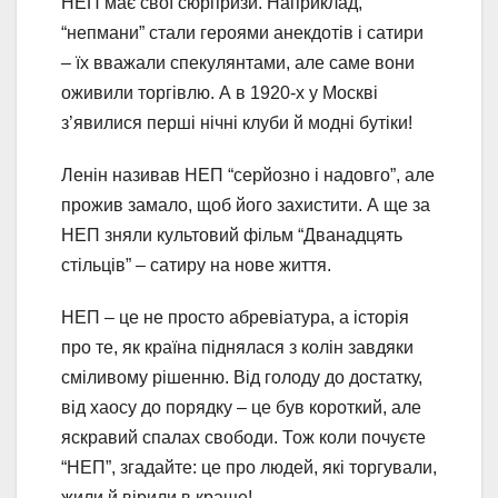
НЕП має свої сюрпризи. Наприклад,
“непмани” стали героями анекдотів і сатири
– їх вважали спекулянтами, але саме вони
оживили торгівлю. А в 1920-х у Москві
з’явилися перші нічні клуби й модні бутіки!
Ленін називав НЕП “серйозно і надовго”, але
прожив замало, щоб його захистити. А ще за
НЕП зняли культовий фільм “Дванадцять
стільців” – сатиру на нове життя.
НЕП – це не просто абревіатура, а історія
про те, як країна піднялася з колін завдяки
сміливому рішенню. Від голоду до достатку,
від хаосу до порядку – це був короткий, але
яскравий спалах свободи. Тож коли почуєте
“НЕП”, згадайте: це про людей, які торгували,
жили й вірили в краще!