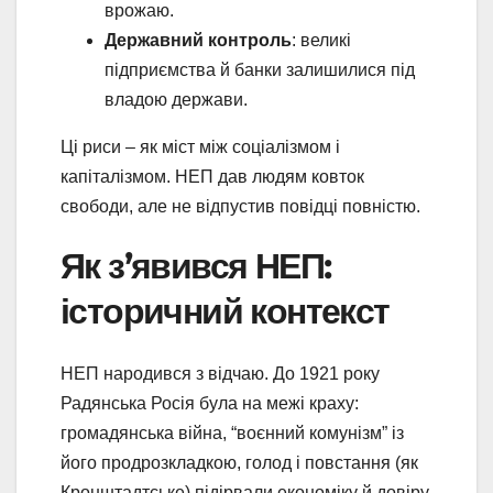
врожаю.
Державний контроль
: великі
підприємства й банки залишилися під
владою держави.
Ці риси – як міст між соціалізмом і
капіталізмом. НЕП дав людям ковток
свободи, але не відпустив повідці повністю.
Як з’явився НЕП:
історичний контекст
НЕП народився з відчаю. До 1921 року
Радянська Росія була на межі краху:
громадянська війна, “воєнний комунізм” із
його продрозкладкою, голод і повстання (як
Кронштадтське) підірвали економіку й довіру