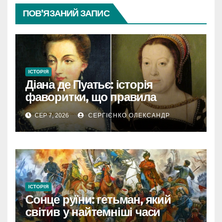
ПОВ’ЯЗАНИЙ ЗАПИС
ІСТОРІЯ
Діана де Пуатьє: історія
фаворитки, що правила
Францією
СЕР 7, 2026
СЕРГІЄНКО ОЛЕКСАНДР
ІСТОРІЯ
Сонце руїни: гетьман, який
світив у найтемніші часи