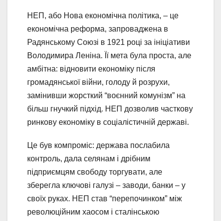
НЕП, або Нова економічна політика, – це
економічна реформа, запроваджена в
Радянському Союзі в 1921 році за ініціативи
Володимира Леніна. Її мета була проста, але
амбітна: відновити економіку після
громадянської війни, голоду й розрухи,
замінивши жорсткий “воєнний комунізм” на
більш гнучкий підхід. НЕП дозволив часткову
ринкову економіку в соціалістичній державі.
Це був компроміс: держава послабила
контроль, дала селянам і дрібним
підприємцям свободу торгувати, але
зберегла ключові галузі – заводи, банки – у
своїх руках. НЕП став “перепочинком” між
революційним хаосом і сталінською