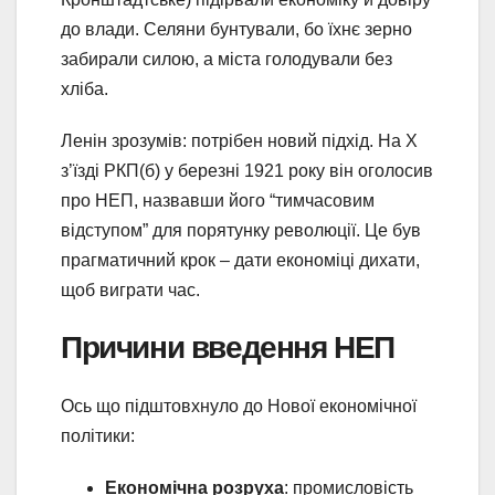
до влади. Селяни бунтували, бо їхнє зерно
забирали силою, а міста голодували без
хліба.
Ленін зрозумів: потрібен новий підхід. На X
з’їзді РКП(б) у березні 1921 року він оголосив
про НЕП, назвавши його “тимчасовим
відступом” для порятунку революції. Це був
прагматичний крок – дати економіці дихати,
щоб виграти час.
Причини введення НЕП
Ось що підштовхнуло до Нової економічної
політики:
Економічна розруха
: промисловість