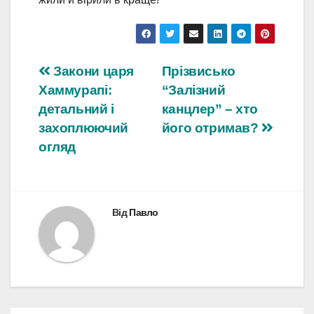
Навігація
Закони царя
Прізвисько
Хаммурапі:
“Залізний
записів
детальний і
канцлер” – хто
захоплюючий
його отримав?
огляд
Від
Павло