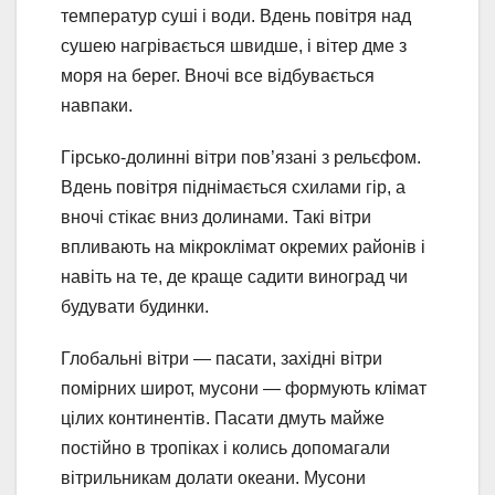
температур суші і води. Вдень повітря над
сушею нагрівається швидше, і вітер дме з
моря на берег. Вночі все відбувається
навпаки.
Гірсько-долинні вітри пов’язані з рельєфом.
Вдень повітря піднімається схилами гір, а
вночі стікає вниз долинами. Такі вітри
впливають на мікроклімат окремих районів і
навіть на те, де краще садити виноград чи
будувати будинки.
Глобальні вітри — пасати, західні вітри
помірних широт, мусони — формують клімат
цілих континентів. Пасати дмуть майже
постійно в тропіках і колись допомагали
вітрильникам долати океани. Мусони