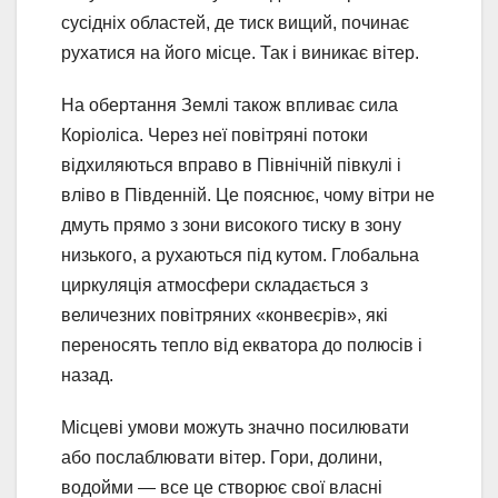
сусідніх областей, де тиск вищий, починає
рухатися на його місце. Так і виникає вітер.
На обертання Землі також впливає сила
Коріоліса. Через неї повітряні потоки
відхиляються вправо в Північній півкулі і
вліво в Південній. Це пояснює, чому вітри не
дмуть прямо з зони високого тиску в зону
низького, а рухаються під кутом. Глобальна
циркуляція атмосфери складається з
величезних повітряних «конвеєрів», які
переносять тепло від екватора до полюсів і
назад.
Місцеві умови можуть значно посилювати
або послаблювати вітер. Гори, долини,
водойми — все це створює свої власні