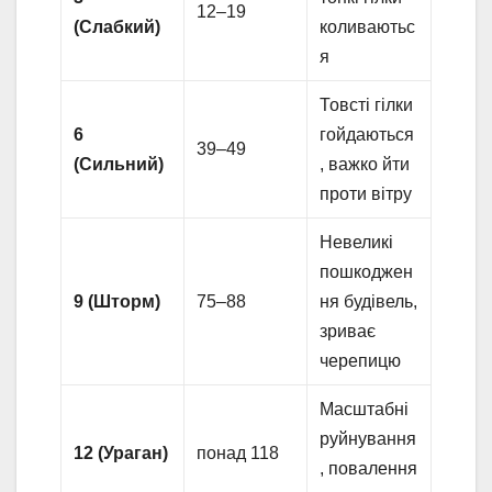
12–19
(Слабкий)
коливаютьс
я
Товсті гілки
6
гойдаються
39–49
(Сильний)
, важко йти
проти вітру
Невеликі
пошкоджен
9 (Шторм)
75–88
ня будівель,
зриває
черепицю
Масштабні
руйнування
12 (Ураган)
понад 118
, повалення