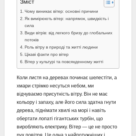
Зміст
Чому виникає вітер: основні причини
Як вимірюють вітер: напрямок, швидкість і
сила
Види вітрів: від легкого бризу до глобальних
потоків
Роль вітру в природі та житті людини
Цікаві факти про вітер
Вітер у культурі та повсякденному житті
Коли листя на деревах починає шелестіти, а
хмари стрімко несуться небом, ми
відчуваємо присутність вітру. Він не має
кольору і запаху, але його сила здатна гнути
дерева, піднімати хвилі на морі і навіть
обертати лопаті гігантських турбін, що
виробляють електрику. Вітер — це не просто
рух повітря. Це одна з найпотужніших і