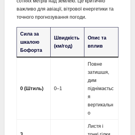
сотнях метрів над землею. Це критично
важливо для авіації, вітрової енергетики та
точного прогнозування погоди.
Сила за
Швидкість
Опис та
шкалою
(км/год)
вплив
Бофорта
Повне
затишшя,
дим
0 (Штиль)
0–1
піднімаєтьс
я
вертикальн
о
Листя і
3
тонкі гілки