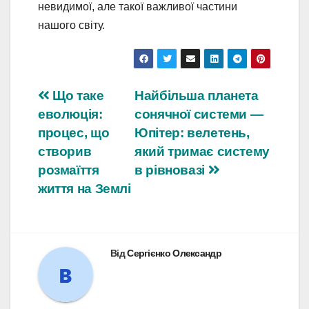
невидимої, але такої важливої частини
нашого світу.
Навігація
Що таке
Найбільша планета
еволюція:
сонячної системи —
записів
процес, що
Юпітер: велетень,
створив
який тримає систему
розмаїття
в рівновазі
життя на Землі
Від
Сергієнко Олександр