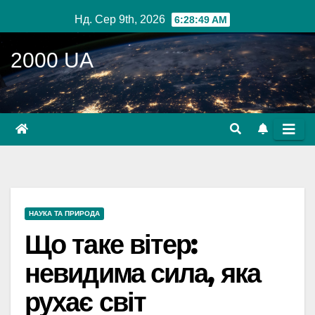
Перейти
Нд. Сер 9th, 2026
6:28:51 AM
до
вмісту
2000 UA
НАУКА ТА ПРИРОДА
Що таке вітер:
невидима сила, яка
рухає світ