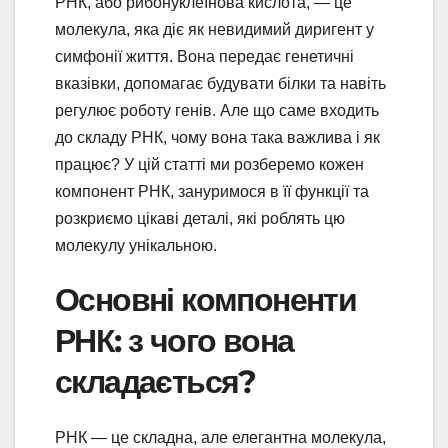
РНК, або рибонуклеїнова кислота, — це
молекула, яка діє як невидимий диригент у
симфонії життя. Вона передає генетичні
вказівки, допомагає будувати білки та навіть
регулює роботу генів. Але що саме входить
до складу РНК, чому вона така важлива і як
працює? У цій статті ми розберемо кожен
компонент РНК, зануримося в її функції та
розкриємо цікаві деталі, які роблять цю
молекулу унікальною.
Основні компоненти
РНК: з чого вона
складається?
РНК — це складна, але елегантна молекула,