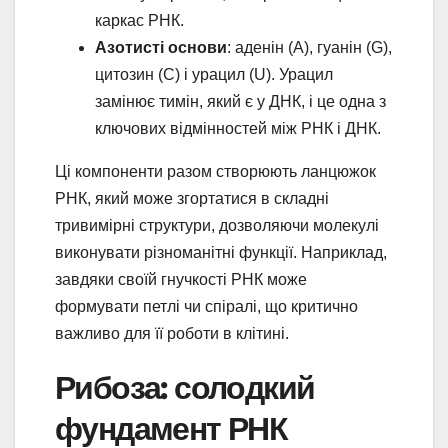
каркас РНК.
Азотисті основи
: аденін (A), гуанін (G),
цитозин (C) і урацил (U). Урацил
замінює тимін, який є у ДНК, і це одна з
ключових відмінностей між РНК і ДНК.
Ці компоненти разом створюють ланцюжок
РНК, який може згортатися в складні
тривимірні структури, дозволяючи молекулі
виконувати різноманітні функції. Наприклад,
завдяки своїй гнучкості РНК може
формувати петлі чи спіралі, що критично
важливо для її роботи в клітині.
Рибоза: солодкий
фундамент РНК