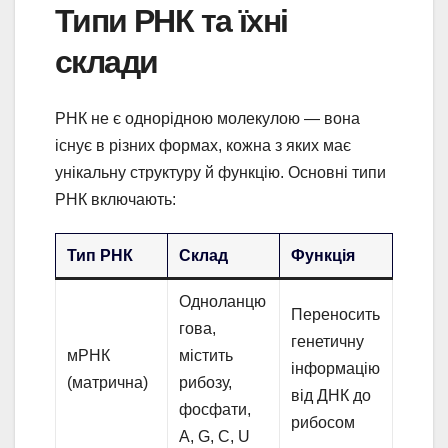
Типи РНК та їхні
склади
РНК не є однорідною молекулою — вона
існує в різних формах, кожна з яких має
унікальну структуру й функцію. Основні типи
РНК включають:
Тип РНК
Склад
Функція
Одноланцю
Переносить
гова,
генетичну
мРНК
містить
інформацію
(матрична)
рибозу,
від ДНК до
фосфати,
рибосом
A, G, C, U