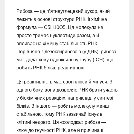
Рибоза — це п’ятивуглецевий цукор, який
лежить в основі структури РНК. Її хімічна
формула — C5H10O5. Ця молекула не
просто тримає нуклеотиди разом, а й
впливає на хімічну стабільність РНК.
Порівняно з дезоксирибозою (у ДНК), рибоза
має додаткову гідроксильну групу (-OH), що
робить РНК більш реактивною.
Ця реактивність має свої плюси й мінуси. З
одного боку, вона дозволяє РНК брати участь
у біохімічних реакціях, наприклад, у синтезі
білків. З іншого — робить молекулу менш
стабільною, тому РНК зазвичай існує в
клітині недовго. Ця «солодка» рибоза —
ключ до гнучкості РНК, але й причина її