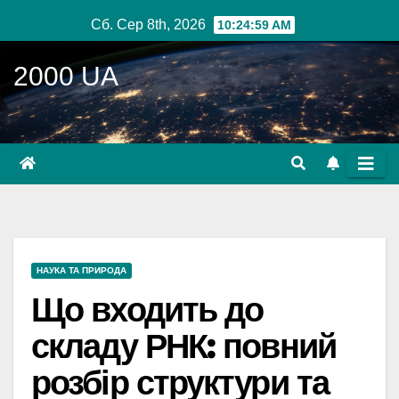
Перейти
Сб. Сер 8th, 2026
10:25:00 AM
до
вмісту
2000 UA
НАУКА ТА ПРИРОДА
Що входить до
складу РНК: повний
розбір структури та