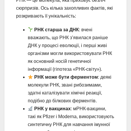
РНК — це молекула, яка приховує безліч
сюрпризів. Ось кілька захопливих фактів, які
розкривають її унікальність:
РНК старша за ДНК
: вчені
вважають, що РНК з’явилася раніше
ДНК у процесі еволюції, і перші живі
організми могли використовувати РНК
як основний носій генетичної
інформації (гіпотеза «РНК-світу»).
РНК може бути ферментом
: деякі
молекули РНК, звані рибозимами,
здатні каталізувати хімічні реакції,
подібно до білкових ферментів.
РНК у вакцинах
: мРНК-вакцини,
такі як Pfizer і Moderna, використовують
синтетичну РНК для навчання імунної