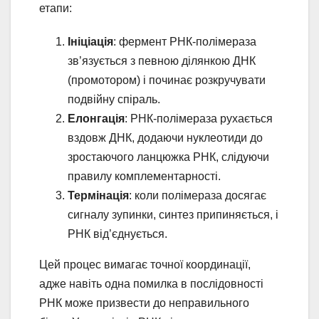
етапи:
Ініціація
: фермент РНК-полімераза
зв’язується з певною ділянкою ДНК
(промотором) і починає розкручувати
подвійну спіраль.
Елонгація
: РНК-полімераза рухається
вздовж ДНК, додаючи нуклеотиди до
зростаючого ланцюжка РНК, слідуючи
правилу комплементарності.
Термінація
: коли полімераза досягає
сигналу зупинки, синтез припиняється, і
РНК від’єднується.
Цей процес вимагає точної координації,
адже навіть одна помилка в послідовності
РНК може призвести до неправильного