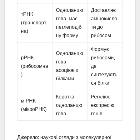
Одноланцю
Доставляє
тРНК
гова, має
амінокисло
(транспорт
петлеподіб
ти до
на)
ну форму
рибосом
Формує
Одноланцю
рРНК
рибосоми,
гова,
(рибосомна
де
асоціює з
)
синтезують
білками
ся білки
Коротка,
Регулює
міРНК
одноланцю
експресію
(мікроРНК)
гова
генів
Джерело: наукові огляди з молекулярної