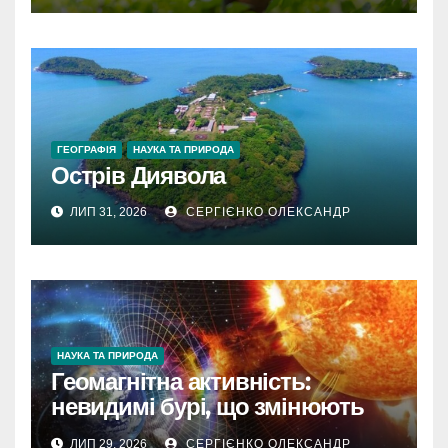
ГЕОГРАФІЯ
НАУКА ТА ПРИРОДА
Острів Диявола
ЛИП 31, 2026
СЕРГІЄНКО ОЛЕКСАНДР
НАУКА ТА ПРИРОДА
Геомагнітна активність:
невидимі бурі, що змінюють
наш світ
ЛИП 29, 2026
СЕРГІЄНКО ОЛЕКСАНДР