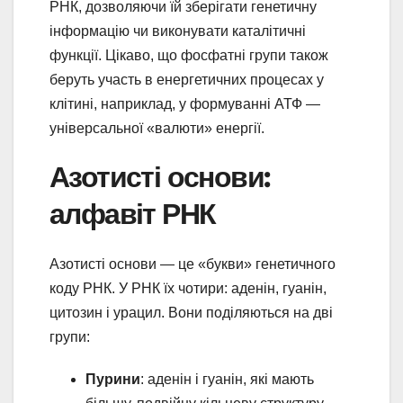
РНК, дозволяючи їй зберігати генетичну
інформацію чи виконувати каталітичні
функції. Цікаво, що фосфатні групи також
беруть участь в енергетичних процесах у
клітині, наприклад, у формуванні АТФ —
універсальної «валюти» енергії.
Азотисті основи:
алфавіт РНК
Азотисті основи — це «букви» генетичного
коду РНК. У РНК їх чотири: аденін, гуанін,
цитозин і урацил. Вони поділяються на дві
групи:
Пурини
: аденін і гуанін, які мають