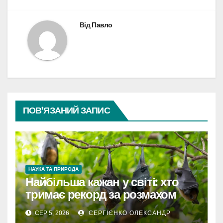
Від
Павло
ПОВ’ЯЗАНИЙ ЗАПИС
НАУКА ТА ПРИРОДА
Найбільша кажан у світі: хто
тримає рекорд за розмахом
крил
СЕР 5, 2026
СЕРГІЄНКО ОЛЕКСАНДР