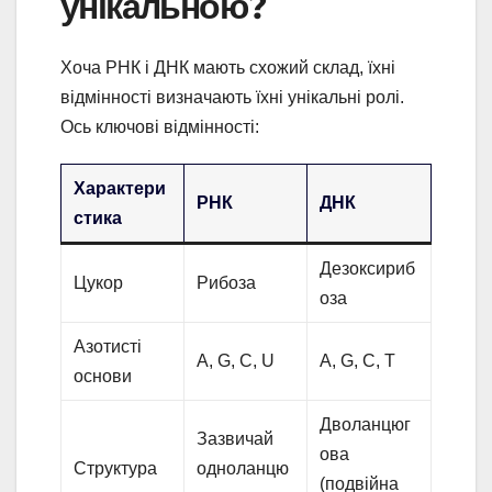
унікальною?
Хоча РНК і ДНК мають схожий склад, їхні
відмінності визначають їхні унікальні ролі.
Ось ключові відмінності:
Характери
РНК
ДНК
стика
Дезоксириб
Цукор
Рибоза
оза
Азотисті
A, G, C, U
A, G, C, T
основи
Дволанцюг
Зазвичай
ова
Структура
одноланцю
(подвійна