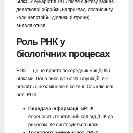
білка. У еукаріотів РНК після синтезу зазнає
додаткової обробки, наприклад, сплайсингу,
коли непотрібні ділянки (інтрони)
видаляються.
Роль РНК у
біологічних процесах
РНК — це не просто посередник між ДНК і
білками. Вона виконує безліч функцій, які
роблять її незамінною в клітині. Ось ключові
ролі РНК:
Передача інформації
: мРНК
переносить генетичний код від ДНК до
рибосом, де синтезуються білки.
Транспорт амінокислот
: тРНК