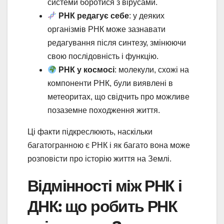
системи боротися з вірусами.
РНК редагує себе
: у деяких
організмів РНК може зазнавати
редагування після синтезу, змінюючи
свою послідовність і функцію.
РНК у космосі
: молекули, схожі на
компоненти РНК, були виявлені в
метеоритах, що свідчить про можливе
позаземне походження життя.
Ці факти підкреслюють, наскільки
багатогранною є РНК і як багато вона може
розповісти про історію життя на Землі.
Відмінності між РНК і
ДНК: що робить РНК