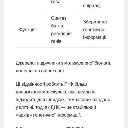
гова
спіраль)
Синтез
Зберігання
білків,
Функція
генетичної
регуляція
інформації
генів
Джерело: підручники з молекулярної біології,
доступні на nature.com.
Ці відмінності роблять РНК більш
динамічною молекулою, яка ідеально
підходить для швидких, тимчасових завдань
у клітині, тоді як ДНК — це стабільний
«архів» генетичної інформації.