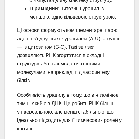
більшу, подвійну кільцеву структуру.
Піримідини
: цитозин і урацил, з
меншою, одно кільцевою структурою.
Ці основи формують комплементарні пари:
аденін з’єднується з урацилом (A-U), а гуанін
— із цитозином (G-C). Такі зв’язки
дозволяють РНК згортатися в складні
структури або взаємодіяти з іншими
молекулами, наприклад, під час синтезу
білків.
Особливість урацилу в тому, що він замінює
тимін, який є в ДНК. Це робить РНК більш
універсальною, але менш стабільною, що
ідеально підходить для її тимчасових ролей у
клітині.