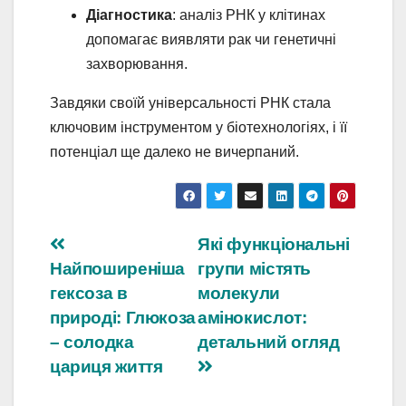
Діагностика
: аналіз РНК у клітинах
допомагає виявляти рак чи генетичні
захворювання.
Завдяки своїй універсальності РНК стала
ключовим інструментом у біотехнологіях, і її
потенціал ще далеко не вичерпаний.
Навігація
Які функціональні
Найпоширеніша
групи містять
записів
гексоза в
молекули
природі: Глюкоза
амінокислот:
– солодка
детальний огляд
цариця життя