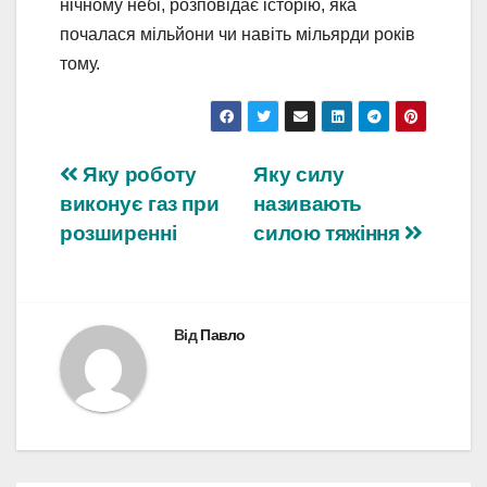
нічному небі, розповідає історію, яка
почалася мільйони чи навіть мільярди років
тому.
Навігація
Яку роботу
Яку силу
виконує газ при
називають
записів
розширенні
силою тяжіння
Від
Павло