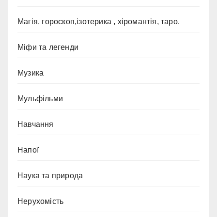
Магія, гороскоп,ізотерика , хіромантія, таро.
Міфи та легенди
Музика
Мульфільми
Навчання
Напої
Наука та природа
Нерухомість