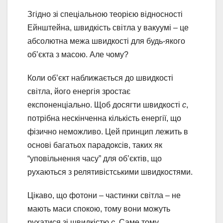
Згідно зі спеціальною теорією відносності
Ейнштейна, швидкість світла у вакуумі – це
абсолютна межа швидкості для будь-якого
об’єкта з масою. Але чому?
Коли об’єкт наближається до швидкості
світла, його енергія зростає
експоненціально. Щоб досягти швидкості
c
,
потрібна нескінченна кількість енергії, що
фізично неможливо. Цей принцип лежить в
основі багатьох парадоксів, таких як
“уповільнення часу” для об’єктів, що
рухаються з релятивістськими швидкостями.
Цікаво, що фотони – частинки світла – не
мають маси спокою, тому вони можуть
рухатися зі швидкістю
c
. Саме тому