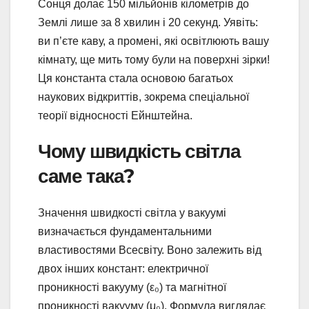
Сонця долає 150 мільйонів кілометрів до
Землі лише за 8 хвилин і 20 секунд. Уявіть:
ви п’єте каву, а промені, які освітлюють вашу
кімнату, ще мить тому були на поверхні зірки!
Ця константа стала основою багатьох
наукових відкриттів, зокрема спеціальної
теорії відносності Ейнштейна.
Чому швидкість світла
саме така?
Значення швидкості світла у вакуумі
визначається фундаментальними
властивостями Всесвіту. Воно залежить від
двох інших констант: електричної
проникності вакууму (ε₀) та магнітної
проникності вакууму (μ₀). Формула виглядає