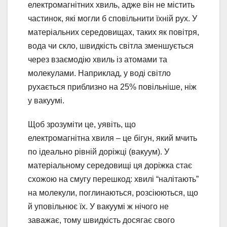
електромагнітних хвиль, адже він не містить
частинок, які могли б сповільнити їхній рух. У
матеріальних середовищах, таких як повітря,
вода чи скло, швидкість світла зменшується
через взаємодію хвиль із атомами та
молекулами. Наприклад, у воді світло
рухається приблизно на 25% повільніше, ніж
у вакуумі.
Щоб зрозуміти це, уявіть, що
електромагнітна хвиля – це бігун, який мчить
по ідеально рівній доріжці (вакуум). У
матеріальному середовищі ця доріжка стає
схожою на смугу перешкод: хвилі “налітають”
на молекули, поглинаються, розсіюються, що
й уповільнює їх. У вакуумі ж нічого не
заважає, тому швидкість досягає свого