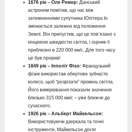
1676 рік – Оле Ремер:
Данський
астроном помітив, що час між
затемненнями супутника Юпітера Іо
змінюється залежно від положення
Землі. Він припустив, що це пов’язано з
кінцевою швидкістю світла, і оцінив її
приблизно в 220 000 км/с. Для того часу
це був прорив!
1849 рік – Іпполіт Фізо:
Французький
фізик використав обертове зубчасте
колесо, щоб “розрізати” промінь світла.
Його вимірювання показали значення
близько 315 000 км/с – уже ближче до
сучасного.
1926 рік – Альберт Майкельсон:
Використовуючи дзеркала та точні
інструменти, Майкельсон досяг