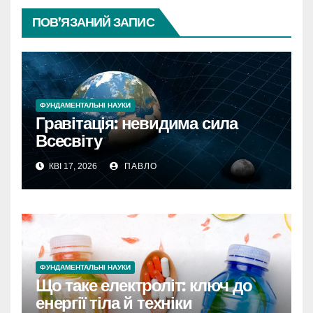
ПОВ’ЯЗАНИЙ ЗАПИС
ФУНДАМЕНТАЛЬНІ НАУКИ
Гравітація: невидима сила
Всесвіту
КВІ 17, 2026
ПАВЛО
ФУНДАМЕНТАЛЬНІ НАУКИ
Що таке електроліт: ключ до
енергії тіла й техніки