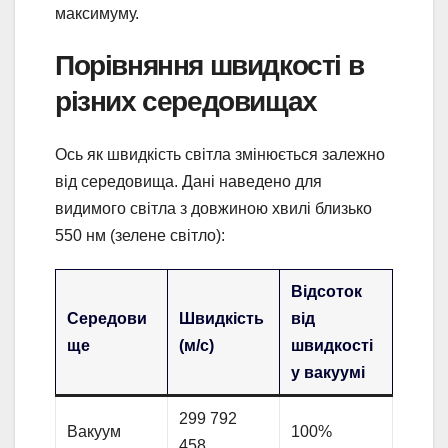
максимуму.
Порівняння швидкості в
різних середовищах
Ось як швидкість світла змінюється залежно
від середовища. Дані наведено для
видимого світла з довжиною хвилі близько
550 нм (зелене світло):
Відсоток
Середови
Швидкість
від
ще
(м/с)
швидкості
у вакуумі
299 792
Вакуум
100%
458