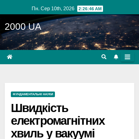
Перейти
Пн. Сер 10th, 2026
2:26:47 AM
до
вмісту
2000 UA
ФУНДАМЕНТАЛЬНІ НАУКИ
Швидкість
електромагнітних
хвиль у вакуумі