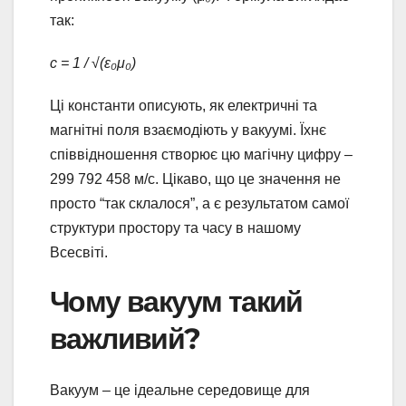
так:
c = 1 / √(ε₀μ₀)
Ці константи описують, як електричні та
магнітні поля взаємодіють у вакуумі. Їхнє
співвідношення створює цю магічну цифру –
299 792 458 м/с. Цікаво, що це значення не
просто “так склалося”, а є результатом самої
структури простору та часу в нашому
Всесвіті.
Чому вакуум такий
важливий?
Вакуум – це ідеальне середовище для