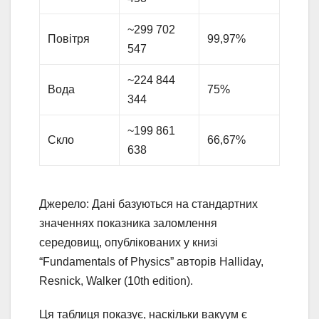
~299 702
Повітря
99,97%
547
~224 844
Вода
75%
344
~199 861
Скло
66,67%
638
Джерело: Дані базуються на стандартних
значеннях показника заломлення
середовищ, опублікованих у книзі
“Fundamentals of Physics” авторів Halliday,
Resnick, Walker (10th edition).
Ця таблиця показує, наскільки вакуум є