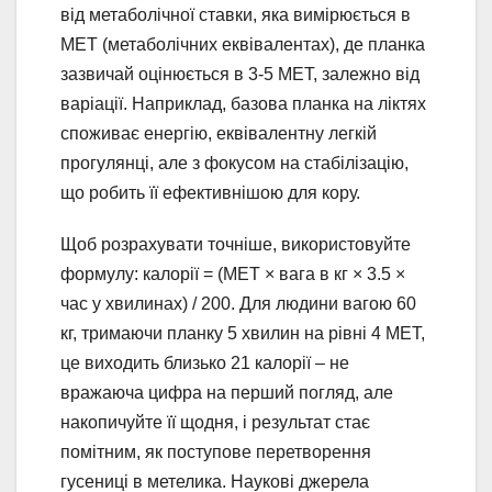
від метаболічної ставки, яка вимірюється в
MET (метаболічних еквівалентах), де планка
зазвичай оцінюється в 3-5 MET, залежно від
варіації. Наприклад, базова планка на ліктях
споживає енергію, еквівалентну легкій
прогулянці, але з фокусом на стабілізацію,
що робить її ефективнішою для кору.
Щоб розрахувати точніше, використовуйте
формулу: калорії = (MET × вага в кг × 3.5 ×
час у хвилинах) / 200. Для людини вагою 60
кг, тримаючи планку 5 хвилин на рівні 4 MET,
це виходить близько 21 калорії – не
вражаюча цифра на перший погляд, але
накопичуйте її щодня, і результат стає
помітним, як поступове перетворення
гусениці в метелика. Наукові джерела