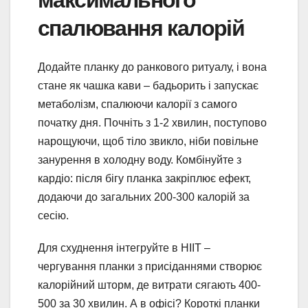
спалювання калорій
Додайте планку до ранкового ритуалу, і вона
стане як чашка кави – бадьорить і запускає
метаболізм, спалюючи калорії з самого
початку дня. Почніть з 1-2 хвилин, поступово
нарощуючи, щоб тіло звикло, ніби повільне
занурення в холодну воду. Комбінуйте з
кардіо: після бігу планка закріплює ефект,
додаючи до загальних 200-300 калорій за
сесію.
Для схуднення інтегруйте в HIIT –
чергування планки з присіданнями створює
калорійний шторм, де витрати сягають 400-
500 за 30 хвилин. А в офісі? Короткі планки