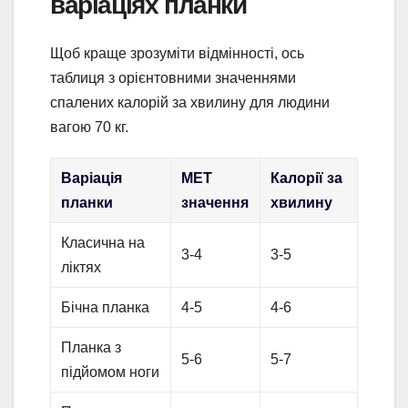
варіаціях планки
Щоб краще зрозуміти відмінності, ось
таблиця з орієнтовними значеннями
спалених калорій за хвилину для людини
вагою 70 кг.
Варіація
MET
Калорії за
планки
значення
хвилину
Класична на
3-4
3-5
ліктях
Бічна планка
4-5
4-6
Планка з
5-6
5-7
підйомом ноги