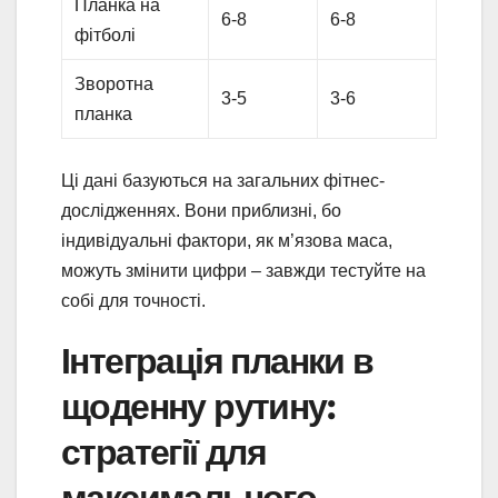
Планка на
6-8
6-8
фітболі
Зворотна
3-5
3-6
планка
Ці дані базуються на загальних фітнес-
дослідженнях. Вони приблизні, бо
індивідуальні фактори, як м’язова маса,
можуть змінити цифри – завжди тестуйте на
собі для точності.
Інтеграція планки в
щоденну рутину:
стратегії для
максимального