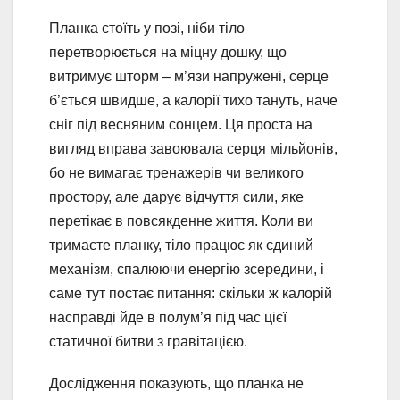
Планка стоїть у позі, ніби тіло
перетворюється на міцну дошку, що
витримує шторм – м’язи напружені, серце
б’ється швидше, а калорії тихо тануть, наче
сніг під весняним сонцем. Ця проста на
вигляд вправа завоювала серця мільйонів,
бо не вимагає тренажерів чи великого
простору, але дарує відчуття сили, яке
перетікає в повсякденне життя. Коли ви
тримаєте планку, тіло працює як єдиний
механізм, спалюючи енергію зсередини, і
саме тут постає питання: скільки ж калорій
насправді йде в полум’я під час цієї
статичної битви з гравітацією.
Дослідження показують, що планка не