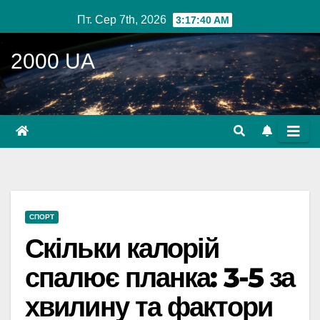
Перейти
Пт. Сер 7th, 2026
3:17:41 AM
до
вмісту
2000 UA
СПОРТ
Скільки калорій
спалює планка: 3-5 за
хвилину та фактори