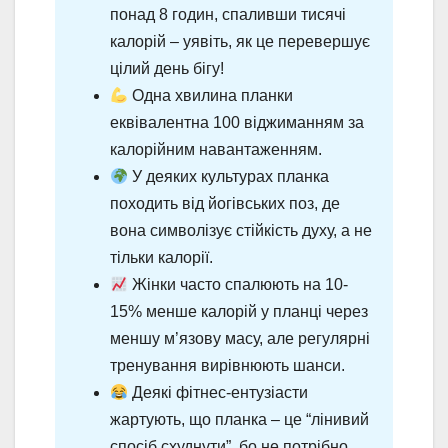
понад 8 годин, спаливши тисячі
калорій – уявіть, як це перевершує
цілий день бігу!
Одна хвилина планки
еквівалентна 100 віджиманням за
калорійним навантаженням.
У деяких культурах планка
походить від йогівських поз, де
вона символізує стійкість духу, а не
тільки калорії.
Жінки часто спалюють на 10-
15% менше калорій у планці через
меншу м’язову масу, але регулярні
тренування вирівнюють шанси.
Деякі фітнес-ентузіасти
жартують, що планка – це “лінивий
спосіб схуднути”, бо не потрібно