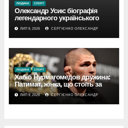
ЛЮДИНА
СПОРТ
Олександр Усик: біографія
легендарного українського
боксера від Олімпіади до
ЛИП 9, 2026
СЕРГІЄНКО ОЛЕКСАНДР
абсолютного чемпіона
ЛЮДИНА
СПОРТ
Хабіб Нурмагомедов дружина:
Патимат, жінка, що стоїть за
успіхом легенди UFC
ЛИП 9, 2026
СЕРГІЄНКО ОЛЕКСАНДР