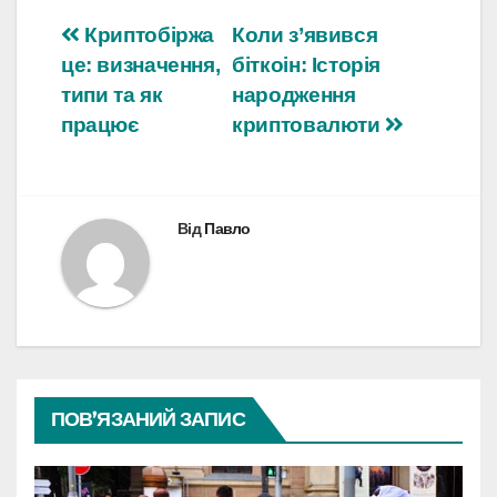
Навігація
Криптобіржа
Коли з’явився
це: визначення,
біткоін: Історія
записів
типи та як
народження
працює
криптовалюти
Від
Павло
ПОВ’ЯЗАНИЙ ЗАПИС