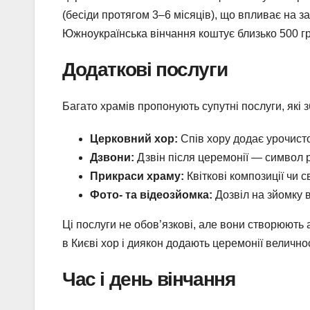
(бесіди протягом 3–6 місяців), що впливає на з
Южноукраїнська вінчання коштує близько 500 гр
Додаткові послуги
Багато храмів пропонують супутні послуги, які 
Церковний хор:
Спів хору додає урочисто
Дзвони:
Дзвін після церемонії — символ р
Прикраси храму:
Квіткові композиції чи 
Фото- та відеозйомка:
Дозвіл на зйомку в
Ці послуги не обов’язкові, але вони створюют
в Києві хор і диякон додають церемонії велично
Час і день вінчання