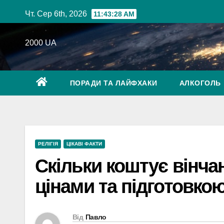
Перейти
Чт. Сер 6th, 2026
11:43:29 AM
до
вмісту
2000 UA
ПОРАДИ ТА ЛАЙФХАКИ
АЛКОГОЛЬ
РЕЛІГІЯ
ЦІКАВІ ФАКТИ
Скільки коштує вінчан
цінами та підготовко
Від
Павло