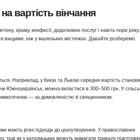
на вартість вінчання
гіону, храму, конфесії, додаткових послуг і навіть пори року.
бути вищими, ніж у маленьких містечках. Давайте розберемо
ться. Наприклад, у Києві та Львові середня вартість станов
ч чи Южноукраїнськ, можна вкластися в 300–500 грн. У сільсь
символічною — за домовленістю зі священником.
ами мають різні підходи до ціноутворення. У православних
, тоді як у католицьких можуть вимагати тривалу підготовк