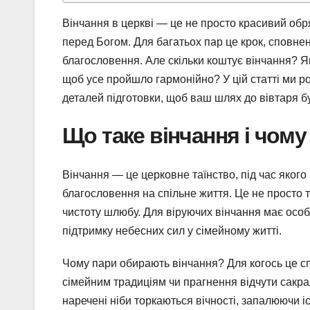
Вінчання в церкві — це не просто красивий обря
перед Богом. Для багатьох пар це крок, сповнен
благословення. Але скільки коштує вінчання? Які
щоб усе пройшло гармонійно? У цій статті ми роз
деталей підготовки, щоб ваш шлях до вівтаря бу
Що таке вінчання і чом
Вінчання — це церковне таїнство, під час якого
благословення на спільне життя. Це не просто тр
чистоту шлюбу. Для віруючих вінчання має осо
підтримку небесних сил у сімейному житті.
Чому пари обирають вінчання? Для когось це сп
сімейним традиціям чи прагнення відчути сакра
наречені ніби торкаються вічності, запалюючи і