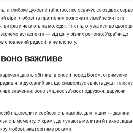
д, а глибоке духовне таїнство, яке освячує союз двох серд
ий віри, любові та прагнення розпочати сімейне життя з
 витрати чекають на молодят, і як підготуватися до цього д
криємо всі аспекти — від цін у різних регіонах України до
в сповнений радості, а не клопоту.
у воно важливе
 наречені дають обітниці вірності перед Богом, отримуючи
адиція, а духовний акт, що символізує єдність душ і тілесну
бливе значення: воно зміцнює зв’язок подружжя, даруючи
осіб підкреслити серйозність намірів, для інших — данина
льність моменту. У храмі, де лунають молитви й пахне лада
скру любові, яка горітиме роками.