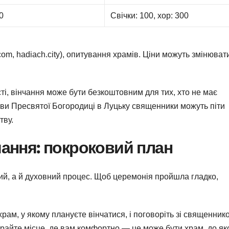
0
Свічки: 100, хор: 300
com, hadiach.city), опитування храмів. Ціни можуть змінюват
сті, вінчання може бути безкоштовним для тих, хто не має
ови Пресвятої Богородиці в Луцьку священники можуть піти
тву.
чання: покроковий план
ий, а й духовний процес. Щоб церемонія пройшла гладко,
рам, у якому плануєте вінчатися, і поговоріть зі священник
бирайте місце, де вам комфортно — це може бути храм, до як