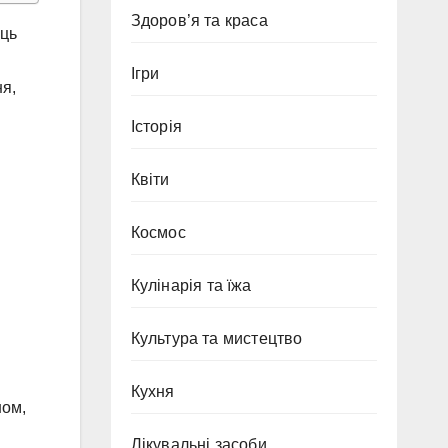
Здоров’я та краса
ець
Ігри
ня,
Історія
Квіти
Космос
Кулінарія та їжа
Культура та мистецтво
Кухня
ном,
Лікувальні засоби