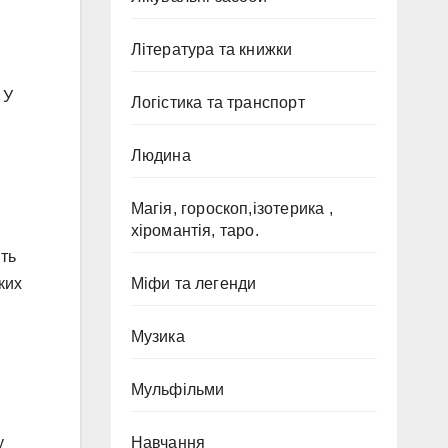
Література та книжки
 У
Логістика та транспорт
Людина
Магія, гороскоп,ізотерика ,
хіромантія, таро.
ить
ких
Міфи та легенди
Музика
Мульфільми
у
Навчання