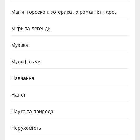
Магія, гороскоп,ізотерика , хіромантія, таро.
Міфи та легенди
Музика
Мульфільми
Навчання
Напої
Наука та природа
Нерухомість