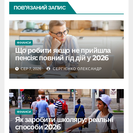
ПОВ’ЯЗАНИЙ ЗАПИС
ФІНАНСИ
Що робити якщо не прийшла
пенсія: повний гід дій у 2026
році
СЕР 7, 2026
СЕРГІЄНКО ОЛЕКСАНДР
ФІНАНСИ
Як заробити школяру: реальні
способи 2026