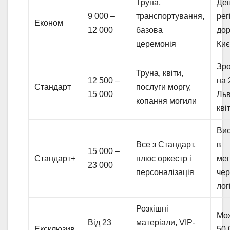
Труна,
Де
9 000 –
транспортування,
рег
Економ
12 000
базова
дор
церемонія
Киє
Зр
Труна, квіти,
12 500 –
на 
Стандарт
послуги моргу,
15 000
Льв
копання могили
кві
Вис
Все з Стандарт,
в
15 000 –
Стандарт+
плюс оркестр і
мег
23 000
персоналізація
чер
лог
Розкішні
Мож
Від 23
матеріали, VIP-
Ексклюзив
50 