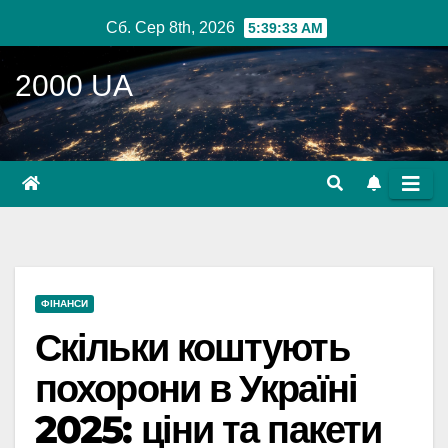
Перейти
Сб. Сер 8th, 2026
5:39:35 AM
до
вмісту
2000 UA
ФІНАНСИ
Скільки коштують
похорони в Україні
2025: ціни та пакети