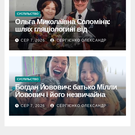
СУСПІЛЬСТВО
Ольга Миколаївна Соломіна:
шлях гляціологині від
експедиційної кухарки до
СЕР 7, 2026
СЕРГІЄНКО ОЛЕКСАНДР
директора Інституту географії
РАН
СУСПІЛЬСТВО
Богдан Йовович: батько Мілли
Йовович і його незвичайна
доля
СЕР 7, 2026
СЕРГІЄНКО ОЛЕКСАНДР