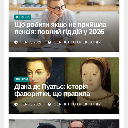
ФІНАНСИ
Що робити якщо не прийшла
пенсія: повний гід дій у 2026
році
СЕР 7, 2026
СЕРГІЄНКО ОЛЕКСАНДР
ІСТОРІЯ
Діана де Пуатьє: історія
фаворитки, що правила
Францією
СЕР 7, 2026
СЕРГІЄНКО ОЛЕКСАНДР