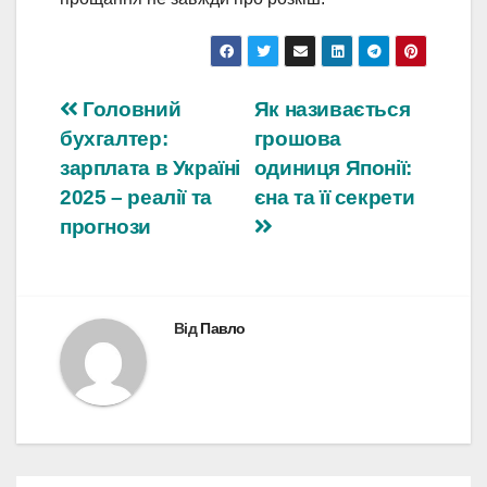
Навігація
Головний
Як називається
бухгалтер:
грошова
записів
зарплата в Україні
одиниця Японії:
2025 – реалії та
єна та її секрети
прогнози
Від
Павло