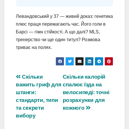
Левандовський у 37 — живий доказ: генетика
плюс праця перемагають час. Його голи в
Барсі — гімн стійкості. А що далі? MLS,
тренерство чи ще один титул? Розмова
триває на полях.
Навігація
Скільки
Скільки калорій
важить гриф для
спалює їзда на
записів
штанги:
велосипеді: точні
стандарти, типи
розрахунки для
та секрети
кожного
вибору