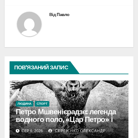
Від
Павло
ПОВ’ЯЗАНИЙ ЗАПИС
ЛЮДИНА
СПОРТ
Петро Мшвенієрадзе: легенда
водного поло, «Цар Петро» і
батько династії
СЕР 6, 2026
СЕРГІЄНКО ОЛЕКСАНДР