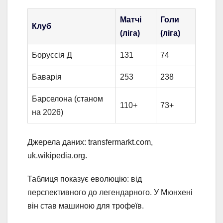
Матчі
Голи
Клуб
(ліга)
(ліга)
Боруссія Д
131
74
Баварія
253
238
Барселона (станом
110+
73+
на 2026)
Джерела даних: transfermarkt.com,
uk.wikipedia.org.
Таблиця показує еволюцію: від
перспективного до легендарного. У Мюнхені
він став машиною для трофеїв.