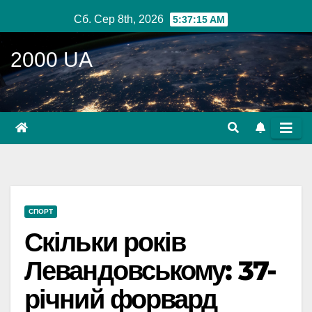
Перейти
Сб. Сер 8th, 2026
5:37:16 AM
до
вмісту
2000 UA
СПОРТ
Скільки років
Левандовському: 37-
річний форвард