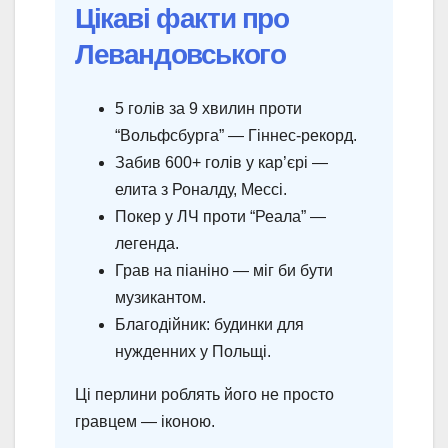
Цікаві факти про
Левандовського
5 голів за 9 хвилин проти
“Вольфсбурга” — Гіннес-рекорд.
Забив 600+ голів у кар’єрі —
елита з Роналду, Мессі.
Покер у ЛЧ проти “Реала” —
легенда.
Грав на піаніно — міг би бути
музикантом.
Благодійник: будинки для
нужденних у Польщі.
Ці перлини роблять його не просто
гравцем — іконою.