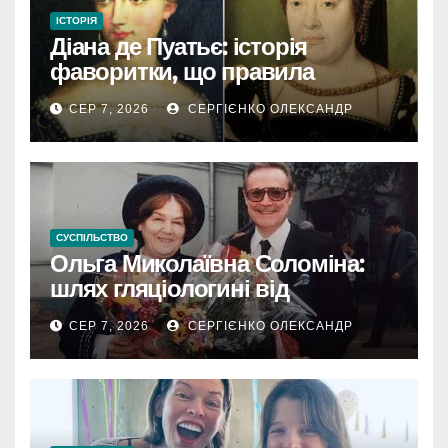
ІСТОРІЯ
Діана де Пуатьє: історія
фаворитки, що правила
Францією
СЕР 7, 2026
СЕРГІЄНКО ОЛЕКСАНДР
СУСПІЛЬСТВО
Ольга Миколаївна Соломіна:
шлях гляціологині від
експедиційної кухарки до
СЕР 7, 2026
СЕРГІЄНКО ОЛЕКСАНДР
директора Інституту географії
РАН