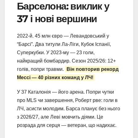
Барселона: виклик у
37 і нові вершини
2022-й. 45 млн євро — Левандовський у
“Барсі”. Два титули Ла-Ліги, Кубок Іспанії,
Суперкубки. У 2023-му — 23 голи,
найкращий бомбардир. Сезон 2025/26: 12+
голів, попри травми.
Він повторив рекорд
Мессі — 40 різних команд у ЛЧ!
У 37 Каталонія — його арена. Попри чутки
про MLS чи завершення, Роберт рве: голи в
ЛЧ, асисти молодим. Барса планує без нього
з 2026/27, але Леві мовчить діями. Це
розрада для серця — ветеран, що надихає.