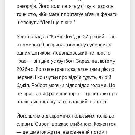
рекордів. Його голи летять у сітку з такою ж
точністю, ніби магніт притягує м’яч, а фанати
шепочуть: “Леві ще пікне!”
Уявіть стадіон “Камп Ноу”, де 37-річний гігант
з номером 9 розриває оборону суперників
одним дотиком. Левандовський не просто
грає — він диктує футбол. Зараз, на лютому
2026-го, його контракт з каталонцями діє до
червня, і хоч чутки про відхід гудуть, як рій
бджіл, Роберт мовчки відповідає голами. Це
не просто цифра в паспорті — це історія про
волю, дисципліну та геніальний інстинкт.
Його шлях від скромних польських полів до
слави в Європі вражає глибиною. Кожен гол
— це шматок життя, наповнений потом і