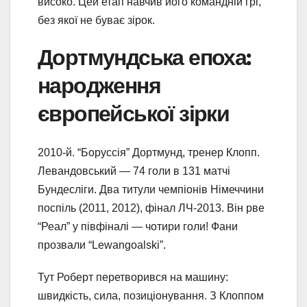
високо. Цей етап навчив його командній грі,
без якої не буває зірок.
Дортмундська епоха:
народження
європейської зірки
2010-й. “Боруссія” Дортмунд, тренер Клопп.
Левандовський — 74 голи в 131 матчі
Бундесліги. Два титули чемпіонів Німеччини
поспіль (2011, 2012), фінал ЛЧ-2013. Він рве
“Реал” у півфіналі — чотири голи! Фани
прозвали “Lewangoalski”.
Тут Роберт перетворився на машину:
швидкість, сила, позиціонування. З Клоппом