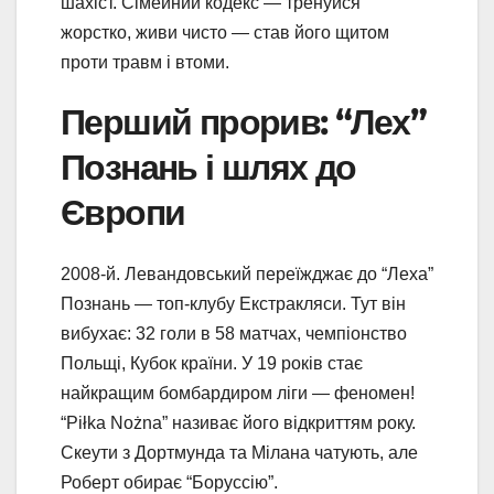
шахіст. Сімейний кодекс — тренуйся
жорстко, живи чисто — став його щитом
проти травм і втоми.
Перший прорив: “Лех”
Познань і шлях до
Європи
2008-й. Левандовський переїжджає до “Леха”
Познань — топ-клубу Екстракляси. Тут він
вибухає: 32 голи в 58 матчах, чемпіонство
Польщі, Кубок країни. У 19 років стає
найкращим бомбардиром ліги — феномен!
“Piłka Nożna” називає його відкриттям року.
Скеути з Дортмунда та Мілана чатують, але
Роберт обирає “Боруссію”.