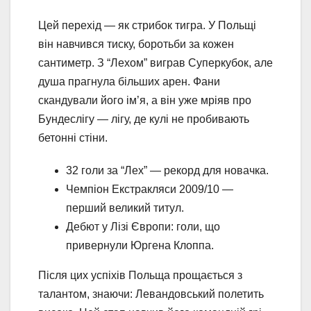
Цей перехід — як стрибок тигра. У Польщі
він навчився тиску, боротьби за кожен
сантиметр. З “Лехом” виграв Суперкубок, але
душа прагнула більших арен. Фани
скандували його ім’я, а він уже мріяв про
Бундеслігу — лігу, де кулі не пробивають
бетонні стіни.
32 голи за “Лех” — рекорд для новачка.
Чемпіон Екстракляси 2009/10 —
перший великий титул.
Дебют у Лізі Європи: голи, що
привернули Юргена Клоппа.
Після цих успіхів Польща прощається з
талантом, знаючи: Левандовський полетить