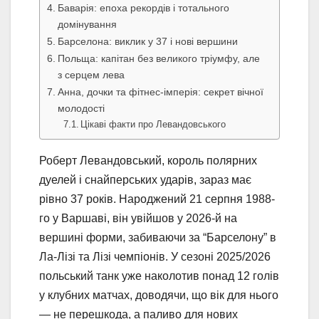
Баварія: епоха рекордів і тотального
домінування
Барселона: виклик у 37 і нові вершини
Польща: капітан без великого тріумфу, але
з серцем лева
Анна, дочки та фітнес-імперія: секрет вічної
молодості
Цікаві факти про Левандовського
Роберт Левандовський, король полярних
дуелей і снайперських ударів, зараз має
рівно 37 років. Народжений 21 серпня 1988-
го у Варшаві, він увійшов у 2026-й на
вершині форми, забиваючи за “Барселону” в
Ла-Лізі та Лізі чемпіонів. У сезоні 2025/2026
польський танк уже наколотив понад 12 голів
у клубних матчах, доводячи, що вік для нього
— не перешкода, а паливо для нових