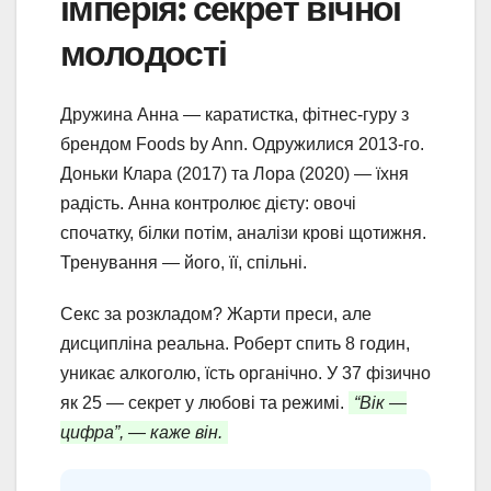
імперія: секрет вічної
молодості
Дружина Анна — каратистка, фітнес-гуру з
брендом Foods by Ann. Одружилися 2013-го.
Доньки Клара (2017) та Лора (2020) — їхня
радість. Анна контролює дієту: овочі
спочатку, білки потім, аналізи крові щотижня.
Тренування — його, її, спільні.
Секс за розкладом? Жарти преси, але
дисципліна реальна. Роберт спить 8 годин,
уникає алкоголю, їсть органічно. У 37 фізично
як 25 — секрет у любові та режимі.
“Вік —
цифра”, — каже він.