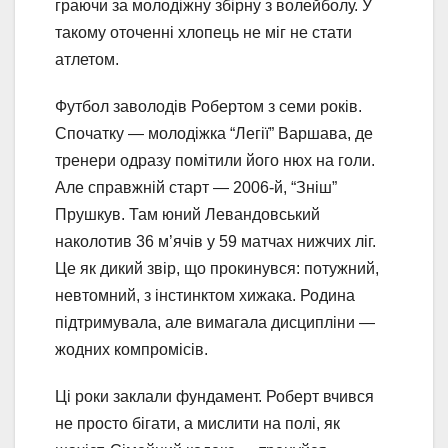
граючи за молодіжну збірну з волейболу. У
такому оточенні хлопець не міг не стати
атлетом.
Футбол заволодів Робертом з семи років.
Спочатку — молодіжка “Легії” Варшава, де
тренери одразу помітили його нюх на голи.
Але справжній старт — 2006-й, “Зніш”
Прушкув. Там юний Левандовський
наколотив 36 м’ячів у 59 матчах нижчих ліг.
Це як дикий звір, що прокинувся: потужний,
невтомний, з інстинктом хижака. Родина
підтримувала, але вимагала дисципліни —
жодних компромісів.
Ці роки заклали фундамент. Роберт вчився
не просто бігати, а мислити на полі, як