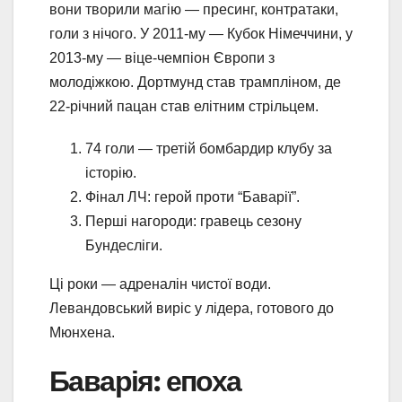
вони творили магію — пресинг, контратаки,
голи з нічого. У 2011-му — Кубок Німеччини, у
2013-му — віце-чемпіон Європи з
молодіжкою. Дортмунд став трампліном, де
22-річний пацан став елітним стрільцем.
74 голи — третій бомбардир клубу за
історію.
Фінал ЛЧ: герой проти “Баварії”.
Перші нагороди: гравець сезону
Бундесліги.
Ці роки — адреналін чистої води.
Левандовський виріс у лідера, готового до
Мюнхена.
Баварія: епоха