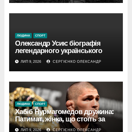
ЛЮДИНА
СПОРТ
Олександр Усик: біографія
легендарного українського
боксера від Олімпіади до
ЛИП 9, 2026
СЕРГІЄНКО ОЛЕКСАНДР
абсолютного чемпіона
ЛЮДИНА
СПОРТ
Хабіб Нурмагомедов дружина:
Патимат, жінка, що стоїть за
успіхом легенди UFC
ЛИП 9, 2026
СЕРГІЄНКО ОЛЕКСАНДР