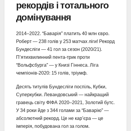
рекордів і тотального
домінування
2014–2022. “Баварія” платить 40 млн євро.
Роберт — 238 голів у 253 матчах ліги! Рекорд
Бундесліги — 41 гол за сезон (2020/21).
П’ятихвилинний пента-трик проти
“Вольфсбурга” — у Книзі Гіннеса. Ліга
чемпіонів-2020: 15 голів, тріумф.
Десять титулів Бундесліги поспіль, Кубки,
Суперкубки. Левандовський — найкращий
гравець світу ФІФА 2020–2021, Золотий бутс.
У 34 роки йде з 344 голами за “Баварію” —
абсолютний рекорд. Це не кар’єра — це
імперія, побудована гол за голом.