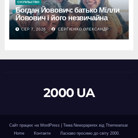
СУСПІЛЬСТВО
Богдан Йовович: батько Мілли
Йовович і його незвичайна
доля
СЕР 7, 2026
СЕРГІЄНКО ОЛЕКСАНДР
2000 UA
Сайт працює на WordPress
|
Тема:Newspaperex від
Themeansar
.
Home
Контакти
Ласкаво просимо до світу 2000.