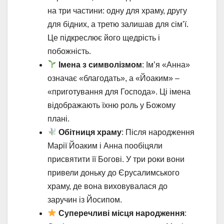
на три частини: одну для храму, другу
для бідних, а третю залишав для сім’ї.
Це підкреслює його щедрість і
побожність.
Імена з символізмом
: Ім’я «Анна»
означає «благодать», а «Йоаким» –
«приготування для Господа». Ці імена
відображають їхню роль у Божому
плані.
Обітниця храму
: Після народження
Марії Йоаким і Анна пообіцяли
присвятити її Богові. У три роки вони
привели доньку до Єрусалимського
храму, де вона виховувалася до
заручин із Йосипом.
Суперечливі місця народження
: