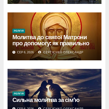
РЕЛІГІЯ
Молитва до святої Матрони
про допомогу: як правильно
звертатися
СЕР 6, 2026
СЕРГІЄНКО ОЛЕКСАНДР
РЕЛІГІЯ
Сильна молитва за сім’ю
СЕР 6, 2026
СЕРГІЄНКО ОЛЕКСАНДР