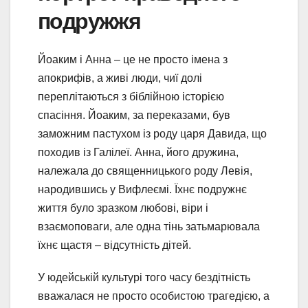
подружжя
Йоаким і Анна – це не просто імена з
апокрифів, а живі люди, чиї долі
переплітаються з біблійною історією
спасіння. Йоаким, за переказами, був
заможним пастухом із роду царя Давида, що
походив із Галілеї. Анна, його дружина,
належала до священницького роду Левія,
народившись у Вифлеємі. Їхнє подружнє
життя було зразком любові, віри і
взаємоповаги, але одна тінь затьмарювала
їхнє щастя – відсутність дітей.
У юдейській культурі того часу бездітність
вважалася не просто особистою трагедією, а