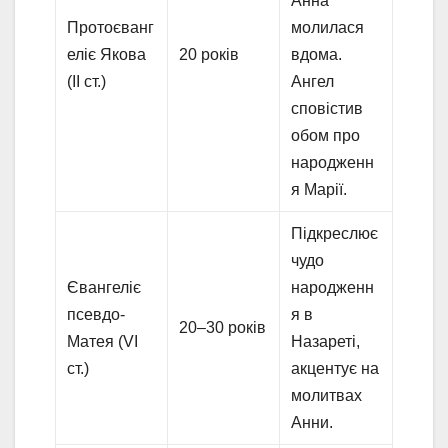
Анна
Протоєванг
молилася
еліє Якова
20 років
вдома.
(II ст.)
Ангел
сповістив
обом про
народженн
я Марії.
Підкреслює
чудо
Євангеліє
народженн
псевдо-
я в
20–30 років
Матея (VI
Назареті,
ст.)
акцентує на
молитвах
Анни.