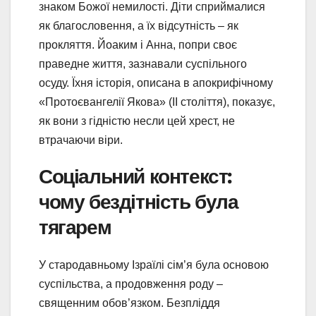
знаком Божої немилості. Діти сприймалися
як благословення, а їх відсутність – як
прокляття. Йоаким і Анна, попри своє
праведне життя, зазнавали суспільного
осуду. Їхня історія, описана в апокрифічному
«Протоєвангелії Якова» (II століття), показує,
як вони з гідністю несли цей хрест, не
втрачаючи віри.
Соціальний контекст:
чому бездітність була
тягарем
У стародавньому Ізраїлі сім’я була основою
суспільства, а продовження роду –
священним обов’язком. Безпліддя