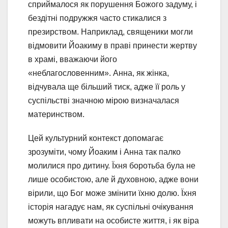
сприймалося як порушення Божого задуму, і
бездітні подружжя часто стикалися з
презирством. Наприклад, священики могли
відмовити Йоакиму в праві принести жертву
в храмі, вважаючи його
«неблагословенним». Анна, як жінка,
відчувала ще більший тиск, адже її роль у
суспільстві значною мірою визначалася
материнством.
Цей культурний контекст допомагає
зрозуміти, чому Йоаким і Анна так палко
молилися про дитину. Їхня боротьба була не
лише особистою, але й духовною, адже вони
вірили, що Бог може змінити їхню долю. Їхня
історія нагадує нам, як суспільні очікування
можуть впливати на особисте життя, і як віра