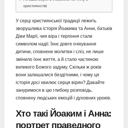
християнстві
У серці християнської традиції лежить
зворушлива історія Йоакима та Анни, батьків
Діви Марії, чия віра і терпіння стали
символом надії. Їхнє довге очікування
дитини, сповнене молитви і сліз, не лише
змінило їхнє життя, а й стало частиною
великого Божого задуму. Скільки ж років
вони залишалися бездітними, і чому ця
історія досі хвилює серця вірян? Давайте
зануримося в цю глибоку розповідь,
сповнену людських емоцій і духовних уроків.
Хто такі Йоаким і Анна:
портрет праведного