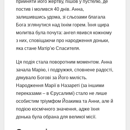
прийняти його жертву, пішов у пустелю, де
постив і молився 40 днів. Анна,
залишившись удома, зі сльозами благала
Бога зглянутися над їхнім горем. Їхня щира
молитва була почута: ангел явився кожному
з них, сповіщаючи про народження доньки,
яка стане Матір’ю Спасителя.
Ця подія стала поворотним моментом. Анна
зачала Марію, і подружжя, сповнене радості,
дякувало Богові за Його милість.
Народження Марії в Назареті (за іншими
переказами – в Єрусалимі) стало не лише
особистим тріумфом Йоакима та Анни, але й
подією космічного значення, адже їхня
донька була обрана для великої місії.