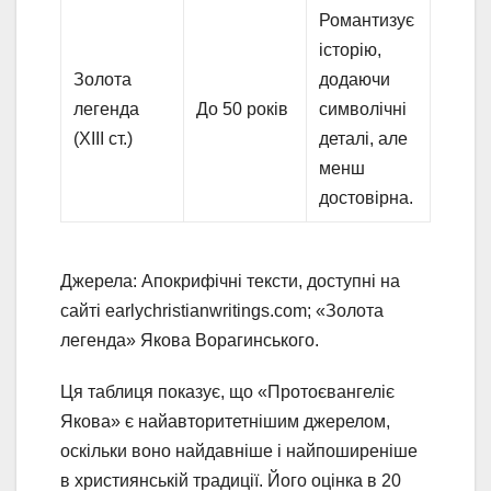
Романтизує
історію,
Золота
додаючи
легенда
До 50 років
символічні
(XIII ст.)
деталі, але
менш
достовірна.
Джерела: Апокрифічні тексти, доступні на
сайті earlychristianwritings.com; «Золота
легенда» Якова Ворагинського.
Ця таблиця показує, що «Протоєвангеліє
Якова» є найавторитетнішим джерелом,
оскільки воно найдавніше і найпоширеніше
в християнській традиції. Його оцінка в 20