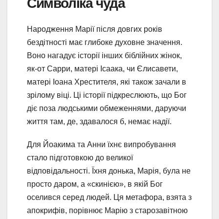
Символіка чуда
Народження Марії після довгих років
бездітності має глибоке духовне значення.
Воно нагадує історії інших біблійних жінок,
як-от Сарри, матері Ісаака, чи Єлисавети,
матері Іоана Хрестителя, які також зачали в
зрілому віці. Ці історії підкреслюють, що Бог
діє поза людськими обмеженнями, даруючи
життя там, де, здавалося б, немає надії.
Для Йоакима та Анни їхнє випробування
стало підготовкою до великої
відповідальності. Їхня донька, Марія, була не
просто даром, а «скинією», в якій Бог
оселився серед людей. Ця метафора, взята з
апокрифів, порівнює Марію з старозавітною