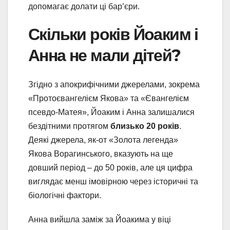
допомагає долати ці бар’єри.
Скільки років Йоаким і
Анна не мали дітей?
Згідно з апокрифічними джерелами, зокрема
«Протоєвангелієм Якова» та «Євангелієм
псевдо-Матея», Йоаким і Анна залишалися
бездітними протягом
близько 20 років
.
Деякі джерела, як-от «Золота легенда»
Якова Ворагинського, вказують на ще
довший період – до 50 років, але ця цифра
виглядає менш імовірною через історичні та
біологічні фактори.
Анна вийшла заміж за Йоакима у віці