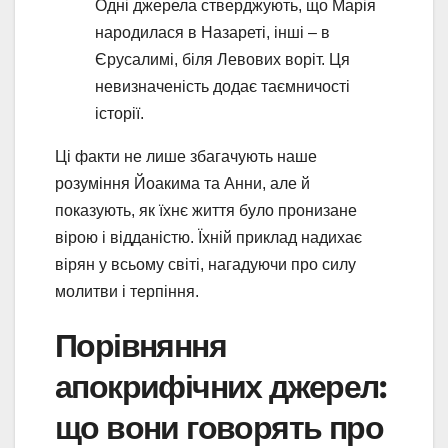
Одні джерела стверджують, що Марія
народилася в Назареті, інші – в
Єрусалимі, біля Левових воріт. Ця
невизначеність додає таємничості
історії.
Ці факти не лише збагачують наше
розуміння Йоакима та Анни, але й
показують, як їхнє життя було пронизане
вірою і відданістю. Їхній приклад надихає
вірян у всьому світі, нагадуючи про силу
молитви і терпіння.
Порівняння
апокрифічних джерел:
що вони говорять про