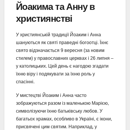
Йоакима та Анну в
християнстві
У християнській традиції Йоаким і Анна
шануються як святі праведні богоотці. Їхнє
свято відзначається 9 вересня (за новим
стилем) у православних церквах і 26 липня –
у католицьких. Цей день є нагодою згадати
їхню віру і подякувати за їхню роль у
спасінні.
У мистецтві Йоаким і Анна часто
зображуються разом із маленькою Марією,
символізуючи їхню батьківську любов. У
багатьох храмах, особливо в Україні, є ікони,
присвячені цим святим. Наприклад, у