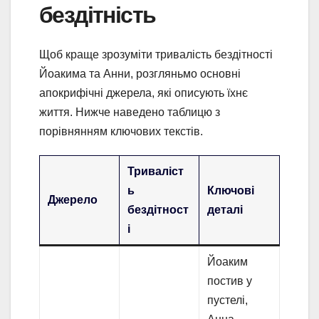
бездітність
Щоб краще зрозуміти тривалість бездітності
Йоакима та Анни, розгляньмо основні
апокрифічні джерела, які описують їхнє
життя. Нижче наведено таблицю з
порівнянням ключових текстів.
Триваліст
ь
Ключові
Джерело
бездітност
деталі
і
Йоаким
постив у
пустелі,