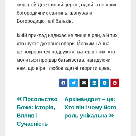
київській Десятинній церкві, одній із перших
богородичних святинь, шанували
Богородицю та її батьків.
Їхній приклад надихає не лише вірян, а й тих,
хто шукає духовної опори. Йоаким і Анна –
це покровителі подружжя, матерів і тих, хто
молиться про дар батьківства, нагадуючи
нам, що віра і любов здатні творити дива.
Навігація
Посольство
Архімандрит – це:
Боже: Історія,
Хто він і чому його
записів
Вплив і
роль унікальна
Сучасність