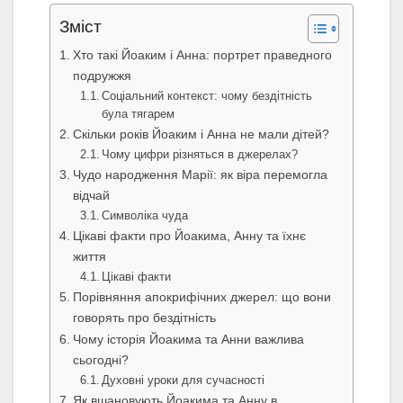
Зміст
Хто такі Йоаким і Анна: портрет праведного
подружжя
Соціальний контекст: чому бездітність
була тягарем
Скільки років Йоаким і Анна не мали дітей?
Чому цифри різняться в джерелах?
Чудо народження Марії: як віра перемогла
відчай
Символіка чуда
Цікаві факти про Йоакима, Анну та їхнє
життя
Цікаві факти
Порівняння апокрифічних джерел: що вони
говорять про бездітність
Чому історія Йоакима та Анни важлива
сьогодні?
Духовні уроки для сучасності
Як вшановують Йоакима та Анну в