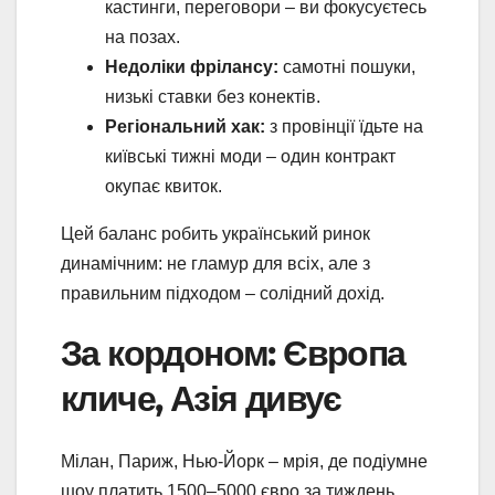
кастинги, переговори – ви фокусуєтесь
на позах.
Недоліки фрілансу:
самотні пошуки,
низькі ставки без конектів.
Регіональний хак:
з провінції їдьте на
київські тижні моди – один контракт
окупає квиток.
Цей баланс робить український ринок
динамічним: не гламур для всіх, але з
правильним підходом – солідний дохід.
За кордоном: Європа
кличе, Азія дивує
Мілан, Париж, Нью-Йорк – мрія, де подіумне
шоу платить 1500–5000 євро за тиждень