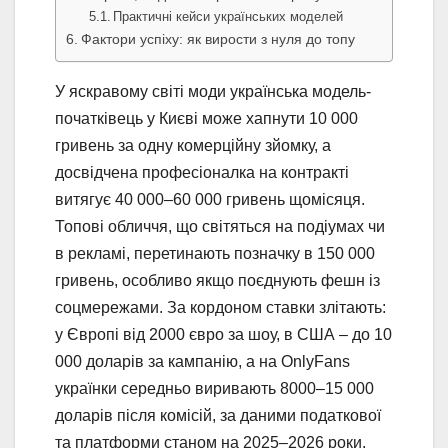
Практичні кейси українських моделей
Фактори успіху: як вирости з нуля до топу
У яскравому світі моди українська модель-
початківець у Києві може хапнути 10 000
гривень за одну комерційну зйомку, а
досвідчена професіоналка на контракті
витягує 40 000–60 000 гривень щомісяця.
Топові обличчя, що світяться на подіумах чи
в рекламі, перетинають позначку в 150 000
гривень, особливо якщо поєднують фешн із
соцмережами. За кордоном ставки злітають:
у Європі від 2000 євро за шоу, в США – до 10
000 доларів за кампанію, а на OnlyFans
українки середньо виривають 8000–15 000
доларів після комісій, за даними податкової
та платформи станом на 2025–2026 роки.