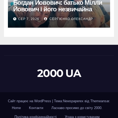
Богдан Йовович: батько Мілли
Йовович і його незвичайна
доля
СЕР 7, 2026
СЕРГІЄНКО ОЛЕКСАНДР
2000 UA
Сайт працює на WordPress
|
Тема:Newspaperex від
Themeansar
.
Home
Контакти
Ласкаво просимо до світу 2000.
Політика конфіденційності
Угода з користувачем