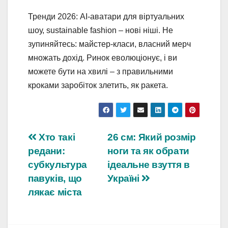
Тренди 2026: AI-аватари для віртуальних
шоу, sustainable fashion – нові ніші. Не
зупиняйтесь: майстер-класи, власний мерч
множать дохід. Ринок еволюціонує, і ви
можете бути на хвилі – з правильними
кроками заробіток злетить, як ракета.
Навігація
Хто такі
26 см: Який розмір
редани:
ноги та як обрати
записів
субкультура
ідеальне взуття в
павуків, що
Україні
лякає міста