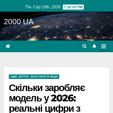
Перейти
Пн. Сер 10th, 2026
7:26:05 PM
до
вмісту
2000 UA
ОДЯГ, ВЗУТТЯ , АКСЕСУАРИ ТА МОДА
Скільки заробляє
модель у 2026:
реальні цифри з