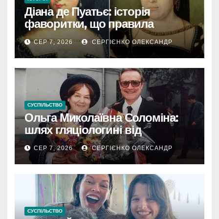
Діана де Пуатьє: історія
фаворитки, що правила
Францією
СЕР 7, 2026
СЕРГІЄНКО ОЛЕКСАНДР
СУСПІЛЬСТВО
Ольга Миколаївна Соломіна:
шлях гляціологині від
експедиційної кухарки до
СЕР 7, 2026
СЕРГІЄНКО ОЛЕКСАНДР
директора Інституту географії
РАН
СУСПІЛЬСТВО