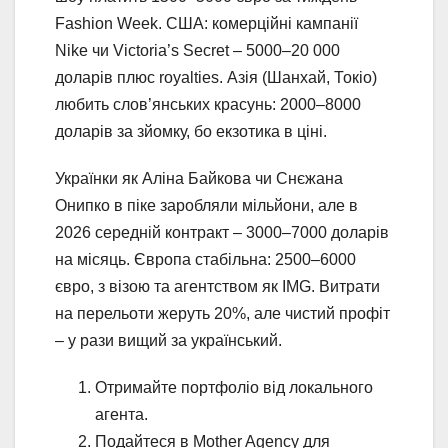
Fashion Week. США: комерційні кампанії
Nike чи Victoria’s Secret – 5000–20 000
доларів плюс royalties. Азія (Шанхай, Токіо)
любить слов’янських красунь: 2000–8000
доларів за зйомку, бо екзотика в ціні.
Українки як Аліна Байкова чи Снєжана
Онипко в піке заробляли мільйони, але в
2026 середній контракт – 3000–7000 доларів
на місяць. Європа стабільна: 2500–6000
євро, з візою та агентством як IMG. Витрати
на перельоти жеруть 20%, але чистий профіт
– у рази вищий за український.
Отримайте портфоліо від локального
агента.
Подайтеся в Mother Agency для