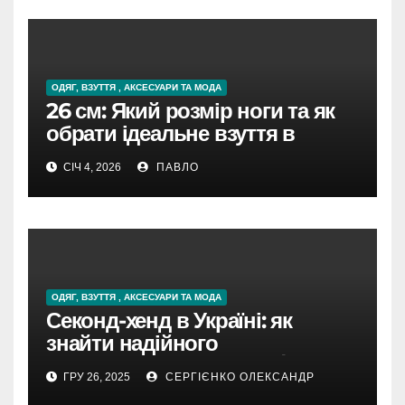
ОДЯГ, ВЗУТТЯ , АКСЕСУАРИ ТА МОДА
26 см: Який розмір ноги та як
обрати ідеальне взуття в
Україні
СІЧ 4, 2026
ПАВЛО
ОДЯГ, ВЗУТТЯ , АКСЕСУАРИ ТА МОДА
Секонд-хенд в Україні: як
знайти надійного
постачальника у світі б/в одягу
ГРУ 26, 2025
СЕРГІЄНКО ОЛЕКСАНДР