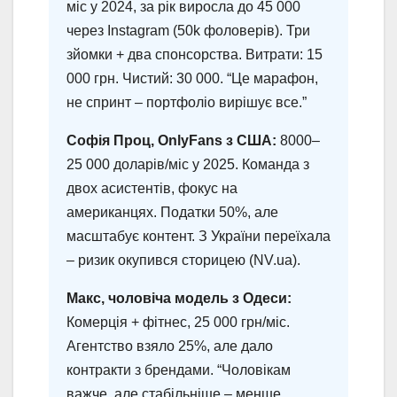
міс у 2024, за рік виросла до 45 000
через Instagram (50k фоловерів). Три
зйомки + два спонсорства. Витрати: 15
000 грн. Чистий: 30 000. “Це марафон,
не спринт – портфоліо вирішує все.”
Софія Проц, OnlyFans з США:
8000–
25 000 доларів/міс у 2025. Команда з
двох асистентів, фокус на
американцях. Податки 50%, але
масштабує контент. З України переїхала
– ризик окупився сторицею (NV.ua).
Макс, чоловіча модель з Одеси:
Комерція + фітнес, 25 000 грн/міс.
Агентство взяло 25%, але дало
контракти з брендами. “Чоловікам
важче, але стабільніше – менше