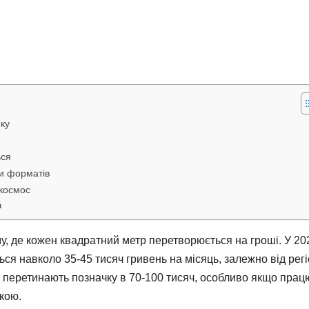
нку
ься
и форматів
 космос
а
му, де кожен квадратний метр перетворюється на гроші. У 20
ся навколо 35-45 тисяч гривень на місяць, залежно від рег
гко перетинають позначку в 70-100 тисяч, особливо якщо пра
кою.