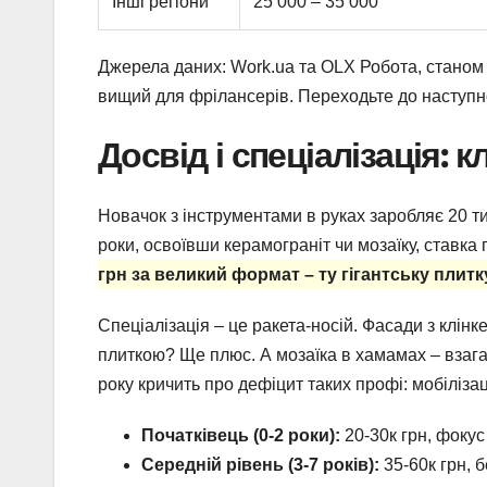
Інші регіони
25 000 – 35 000
Джерела даних: Work.ua та OLX Робота, станом н
вищий для фрілансерів. Переходьте до наступног
Досвід і спеціалізація:
Новачок з інструментами в руках заробляє 20 ти
роки, освоївши керамограніт чи мозаїку, ставка 
грн за великий формат – ту гігантську плитку
Спеціалізація – це ракета-носій. Фасади з клін
плиткою? Ще плюс. А мозаїка в хамамах – взагал
року кричить про дефіцит таких профі: мобіліза
Початківець (0-2 роки):
20-30к грн, фокус
Середній рівень (3-7 років):
35-60к грн, 