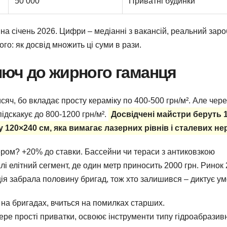
50 000
Приватні будинки
а січень 2026. Цифри – медіанні з вакансій, реальний заро
о: як досвід множить ці суми в рази.
 ключ до жирного гаманця
сяч, бо вкладає просту кераміку по 400-500 грн/м². Але чере
підскакує до 800-1200 грн/м².
Досвідчені майстри беруть 
 120×240 см, яка вимагає лазерних рівнів і сталевих нер
кером? +20% до ставки. Бассейни чи тераси з антиковзкою
і елітний сегмент, де один метр приносить 2000 грн. Ринок
ція забрала половину бригад, тож хто залишився – диктує ум
 на бригадах, вчиться на помилках старших.
бере прості приватки, освоює інструменти типу гідроабразив