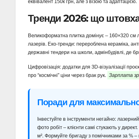
еквівалент 150к грн, але з візою та адаптацією.
Тренди 2026: що штовха
Великоформатна плитка домінує – 160×320 см л
лазерів. Еко-тренди: перероблена кераміка, ан
державні тендери на школи, адмінбудівлі, де бр
Цифровізація: додатки для 3D-візуалізації проє
про “космічні” ціни через брак рук.
Зарплата зрос
Поради для максимальног
Інвестуйте в інструменти негайно: лазерний 
фото робіт – клієнти самі стукають у дирек
м². Формуйте бригаду з помічниками за % –