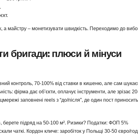
.
єкт.
ок, а майстру – монетизувати швидкість. Переходимо до вибо
и бригади: плюси й мінуси
овний контроль, 70-100% від ставки в кишеню, але сам шука
ність: фірма дає об’єкти, оплачує інструменти, але зрізає 2
мережі заповнені reels з “до/після”, де один пост приносит
в, берете підряд на 50-100 м². Ризики? Податки: ФОП 5%
скали чаткі. Кордон кличе: заробіток у Польщі 30-50 євро/год