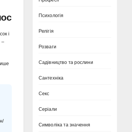
мос
Психологія
Релігія
сок і
 –
Розваги
Садівництво та рослини
пише
Сантехніка
Секс
Серіали
н/
Символіка та значення