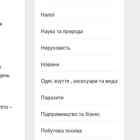
Напої
к
Наука та природа
Нерухомість
Новини
у
 день
Одяг, взуття , аксесуари та мода
Паразити
літо –
Підпримництво та бізнес
Побутова техніка