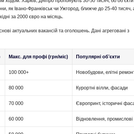
м ходом: Харків, Дніпро пропонують 30-50 тисяч, бо об’єкти
ни, як Івано-Франківськ чи Ужгород, ближче до 25-40 тисяч, 
хідні за 2000 євро на місяць.
нові актуальних вакансій та оголошень. Дані агреговані з
)
Макс. для профі (грн/міс)
Популярні об’єкти
100 000+
Новобудови, елітні ремон
80 000
Курортні вілли, фасади
70 000
Європринт, історичні фас
60 000
Відновлення, промислові