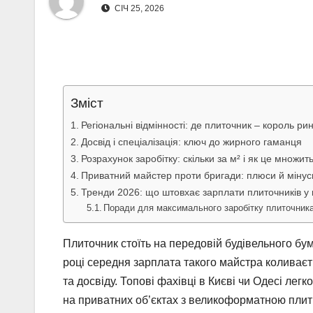
СІЧ 25, 2026
Зміст
Регіональні відмінності: де плиточник – король ри
Досвід і спеціалізація: ключ до жирного гаманця
Розрахунок заробітку: скільки за м² і як це множит
Приватний майстер проти бригади: плюси й мінус
Тренди 2026: що штовхає зарплати плиточників у
Поради для максимального заробітку плиточник
Плиточник стоїть на передовій будівельного бу
році середня зарплата такого майстра коливаєть
та досвіду. Топові фахівці в Києві чи Одесі ле
на приватних об’єктах з великоформатною плит