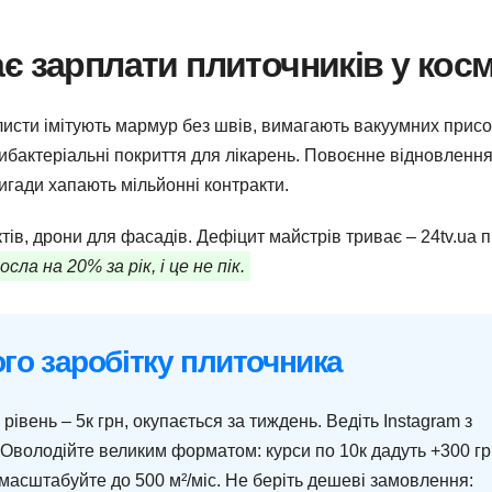
є зарплати плиточників у кос
исти імітують мармур без швів, вимагають вакуумних присо
тибактеріальні покриття для лікарень. Повоєнне відновлення
игади хапають мільйонні контракти.
ктів, дрони для фасадів. Дефіцит майстрів триває – 24tv.ua 
ла на 20% за рік, і це не пік.
о заробітку плиточника
рівень – 5к грн, окупається за тиждень. Ведіть Instagram з
т. Оволодійте великим форматом: курси по 10к дадуть +300 гр
 масштабуйте до 500 м²/міс. Не беріть дешеві замовлення: