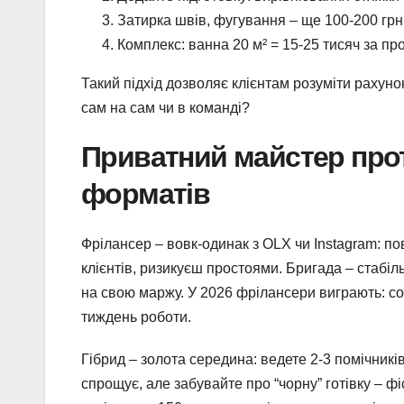
Затирка швів, фугування – ще 100-200 грн
Комплекс: ванна 20 м² = 15-25 тисяч за про
Такий підхід дозволяє клієнтам розуміти рахун
сам на сам чи в команді?
Приватний майстер прот
форматів
Фрілансер – вовк-одинак з OLX чи Instagram: п
клієнтів, ризикуєш простоями. Бригада – стабіль
на свою маржу. У 2026 фрілансери виграють: соц
тиждень роботи.
Гібрид – золота середина: ведете 2-3 помічникі
спрощує, але забувайте про “чорну” готівку – фі