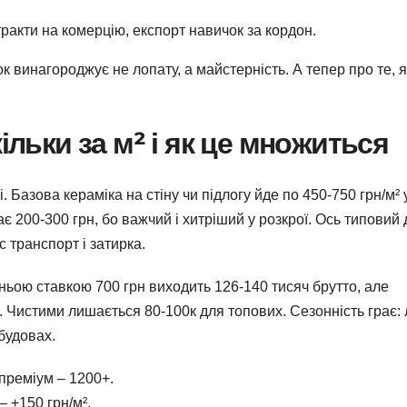
тракти на комерцію, експорт навичок за кордон.
ок винагороджує не лопату, а майстерність. А тепер про те, я
ільки за м² і як це множиться
. Базова кераміка на стіну чи підлогу йде по 450-750 грн/м² 
ає 200-300 грн, бо важчий і хитріший у розкрої. Ось типовий
с транспорт і затирка.
дньою ставкою 700 грн виходить 126-140 тисяч брутто, але
. Чистими лишається 80-100к для топових. Сезонність грає: 
обудовах.
 преміум – 1200+.
 +150 грн/м².