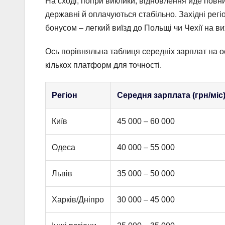
На сході, попри виклики, відновлення йде повни
державні й оплачуються стабільно. Західні регіо
бонусом – легкий виїзд до Польщі чи Чехії на ви
Ось порівняльна таблиця середніх зарплат на ос
кількох платформ для точності.
Регіон
Середня зарплата (грн/міс
Київ
45 000 – 60 000
Одеса
40 000 – 55 000
Львів
35 000 – 50 000
Харків/Дніпро
30 000 – 45 000