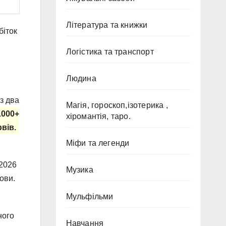
Література та книжки
біток
Логістика та транспорт
Людина
з два
Магія, гороскоп,ізотерика ,
1000+
хіромантія, таро.
вів.
Міфи та легенди
 2026
Музика
ови.
Мульфільми
ного
Навчання