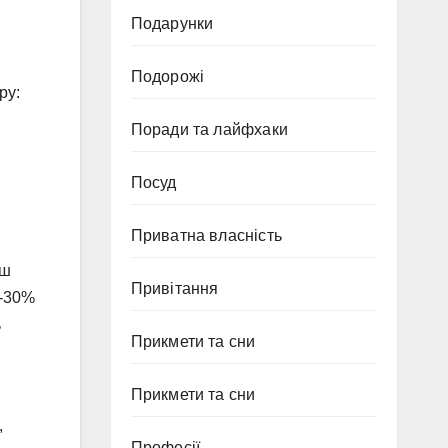
Подарунки
Подорожі
ру:
Поради та лайфхаки
Посуд
Приватна власність
єш
Привітання
0-30%
ь
Прикмети та сни
Прикмети та сни
,
Професії