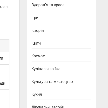
Здоров’я та краса
але з
Ігри
Історія
Квіти
Космос
ти
Кулінарія та їжа
Культура та мистецтво
ади
Кухня
Лікувальні засоби