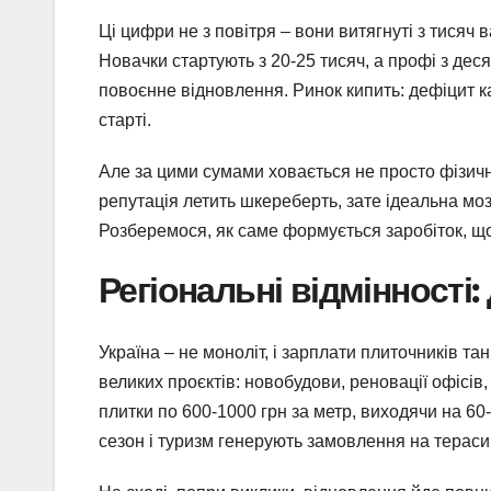
Ці цифри не з повітря – вони витягнуті з тисяч
Новачки стартують з 20-25 тисяч, а профі з де
повоєнне відновлення. Ринок кипить: дефіцит ка
старті.
Але за цими сумами ховається не просто фізичн
репутація летить шкереберть, зате ідеальна моза
Розберемося, як саме формується заробіток, що
Регіональні відмінності
Україна – не моноліт, і зарплати плиточників т
великих проєктів: новобудови, реновації офісів
плитки по 600-1000 грн за метр, виходячи на 60
сезон і туризм генерують замовлення на тераси