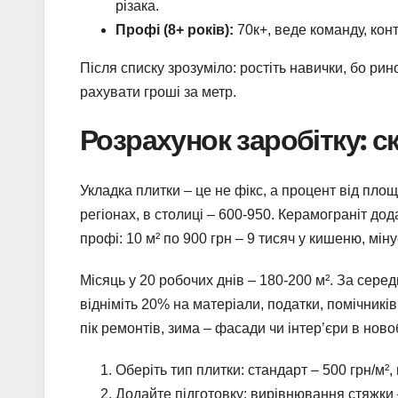
різакa.
Профі (8+ років):
70к+, веде команду, кон
Після списку зрозуміло: ростіть навички, бо рин
рахувати гроші за метр.
Розрахунок заробітку: ск
Укладка плитки – це не фікс, а процент від площі
регіонах, в столиці – 600-950. Керамограніт дод
профі: 10 м² по 900 грн – 9 тисяч у кишеню, міну
Місяць у 20 робочих днів – 180-200 м². За сере
відніміть 20% на матеріали, податки, помічників
пік ремонтів, зима – фасади чи інтер’єри в нов
Оберіть тип плитки: стандарт – 500 грн/м²,
Додайте підготовку: вирівнювання стяжки –