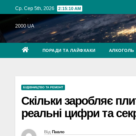
Перейти
Ср. Сер 5th, 2026
2:15:11 AM
до
вмісту
2000 UA
ПОРАДИ ТА ЛАЙФХАКИ
АЛКОГОЛЬ
БУДІВНИЦТВО ТА РЕМОНТ
Скільки заробляє плит
реальні цифри та сек
Від
Павло