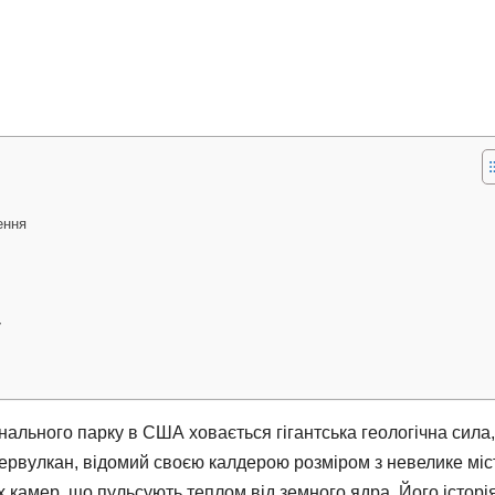
ення
у
ального парку в США ховається гігантська геологічна сила,
упервулкан, відомий своєю калдерою розміром з невелике міс
 камер, що пульсують теплом від земного ядра. Його історі