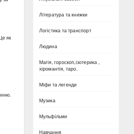
Література та книжки
Логістика та транспорт
Це як
Людина
Магія, гороскоп,ізотерика ,
хіромантія, таро.
Міфи та легенди
рхню.
Музика
Мульфільми
Навчання