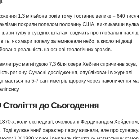
і.
ження 1,3 мільйона років тому і останнє велике – 640 тисяч
катаклізми покрили попелом половину США, викликавши вулка
к шари туфу в сусідніх штатах, свідчать про глобальні наслід
віть, як хмари попелу затемнювали небо, а кислотні дощі
йована реальність на основі геологічних зразків.
землетрус магнітудою 7,3 біля озера Хебген спричинив зсув,
ть регіону. Сучасні дослідження, опубліковані в журналі
іднімається на 5-7 сантиметрів щороку через накопичення ма
аліпсису.
9 Століття до Сьогодення
 1870-х, коли експедиції, очолювані Фердинандом Хейденом,
. Тоді вулканічний характер парку визнали, але про суперв
мології. У 1980-х вчені виявили гігантську магматичну камер