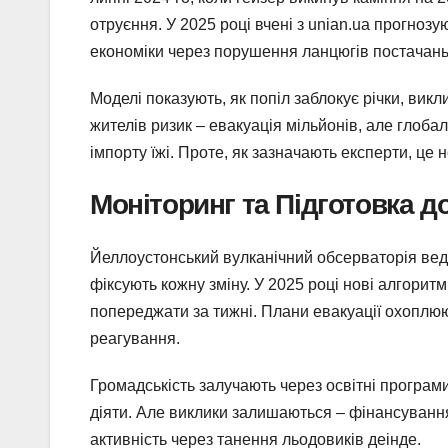
отруєння. У 2025 році вчені з unian.ua прогнозу
економіки через порушення ланцюгів постачань
Моделі показують, як попіл заблокує річки, вик
жителів ризик – евакуація мільйонів, але глоба
імпорту їжі. Проте, як зазначають експерти, це 
Моніторинг та Підготовка д
Йеллоустонський вулканічний обсерваторія веде
фіксують кожну зміну. У 2025 році нові алгорит
попереджати за тижні. Плани евакуації охоплю
реагування.
Громадськість залучають через освітні програми
діяти. Але виклики залишаються – фінансування
активність через танення льодовиків деінде.