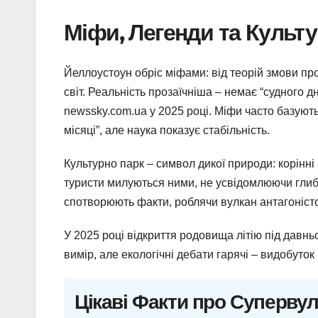
Міфи, Легенди та Культ
Йеллоустоун обріс міфами: від теорій змови пр
світ. Реальність прозаїчніша – немає “судного 
newssky.com.ua у 2025 році. Міфи часто базують
місяці”, але наука показує стабільність.
Культурно парк – символ дикої природи: корінн
туристи милуються ними, не усвідомлюючи глиби
спотворюють факти, роблячи вулкан антагоністо
У 2025 році відкриття родовища літію під давн
вимір, але екологічні дебати гарячі – видобуто
Цікаві Факти про Суперву