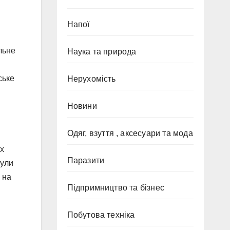
Напої
льне
Наука та природа
ське
Нерухомість
Новини
Одяг, взуття , аксесуари та мода
их
Паразити
нули
 на
Підпримництво та бізнес
Побутова техніка