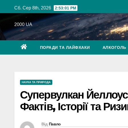
Перейти
Сб. Сер 8th, 2026
2:53:02 PM
до
вмісту
2000 UA
ПОРАДИ ТА ЛАЙФХАКИ
АЛКОГОЛЬ
НАУКА ТА ПРИРОДА
Супервулкан Йеллоус
Фактів, Історії та Ризи
Від
Павло