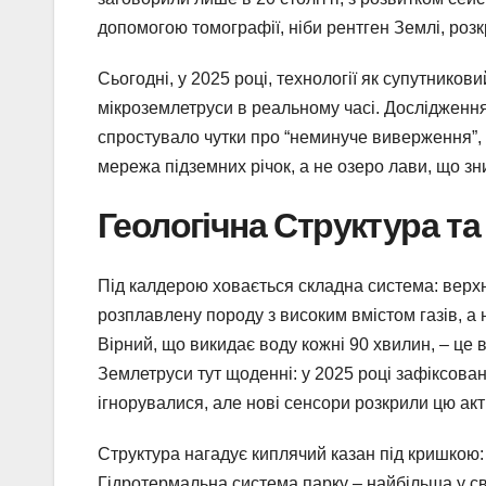
допомогою томографії, ніби рентген Землі, розк
Сьогодні, у 2025 році, технології як супутнико
мікроземлетруси в реальному часі. Дослідженн
спростувало чутки про “неминуче виверження”,
мережа підземних річок, а не озеро лави, що зн
Геологічна Структура т
Під калдерою ховається складна система: верхн
розплавлену породу з високим вмістом газів, а н
Вірний, що викидає воду кожні 90 хвилин, – це 
Землетруси тут щоденні: у 2025 році зафіксован
ігнорувалися, але нові сенсори розкрили цю акт
Структура нагадує киплячий казан під кришкою:
Гідротермальна система парку – найбільша у сві