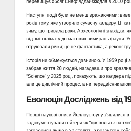
перевищує обсяг Ейяф’ядлайєкюдля в 2010 роц
Наступні події були не менш вражаючими: вивер
років тому, яке утворило сучасну калдеру. Ці 
зиму, що тривала роки. Археологічні знахідки, я
від змін клімату до масових вимирань фауни. Уя
отруювали річки; це не фантастика, а реконстру
Історія не обмежується давниною. У 1959 році 
забрав життя 28 людей, нагадавши про вразливіс
“Science” у 2025 році, показують, що калдера п
але це циклічний процес, а не передвісник апок
Еволюція Досліджень від 1
Перші наукові описи Йеллоустоуну з’явилися в
задокументували гейзери як “диявольські котли”
заговорили лише в 20 столітті, з розвитком сейс