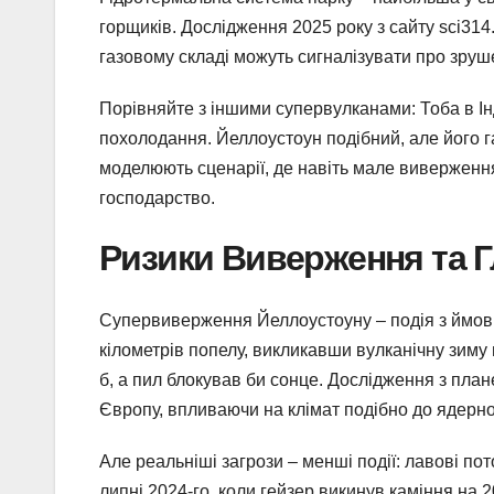
горщиків. Дослідження 2025 року з сайту sci314
газовому складі можуть сигналізувати про зруш
Порівняйте з іншими супервулканами: Тоба в Ін
похолодання. Йеллоустоун подібний, але його г
моделюють сценарії, де навіть мале виверження
господарство.
Ризики Виверження та Г
Супервиверження Йеллоустоуну – подія з ймовір
кілометрів попелу, викликавши вулканічну зиму 
б, а пил блокував би сонце. Дослідження з план
Європу, впливаючи на клімат подібно до ядерно
Але реальніші загрози – менші події: лавові пото
липні 2024-го, коли гейзер викинув каміння на 