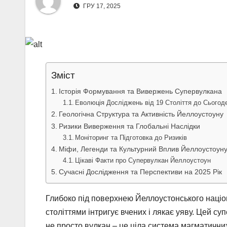
ГРУ 17, 2025
Зміст
Історія Формування та Вивержень Супервулкана
Еволюція Досліджень від 19 Століття до Сьогод
Геологічна Структура та Активність Йеллоустоуну
Ризики Виверження та Глобальні Наслідки
Моніторинг та Підготовка до Ризиків
Міфи, Легенди та Культурний Вплив Йеллоустоун
Цікаві Факти про Супервулкан Йеллоустоун
Сучасні Дослідження та Перспективи на 2025 Рік
Глибоко під поверхнею Йеллоустонського націон
століттями інтригує вчених і лякає уяву. Цей с
не просто вулкан – це ціла система магматичних