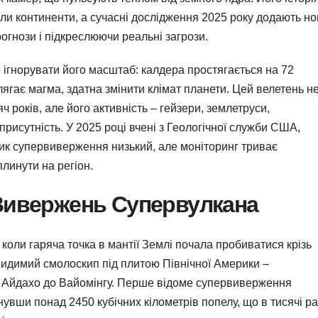
и континенти, а сучасні дослідження 2025 року додають но
рогнози і підкреслюючи реальні загрози.
ігнорувати його масштаб: калдера простягається на 72
алягає магма, здатна змінити клімат планети. Цей велетень н
років, але його активність – гейзери, землетруси,
присутність. У 2025 році вчені з Геологічної служби США,
зик супервиверження низький, але моніторинг триває
линути на регіон.
 Вивержень Супервулкана
коли гаряча точка в мантії Землі почала пробиватися крізь
евидимий смолоскип під плитою Північної Америки –
 Айдахо до Вайомінгу. Перше відоме супервиверження
нувши понад 2450 кубічних кілометрів попелу, що в тисячі ра