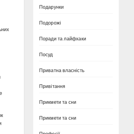
Подарунки
Подорожі
ьних
Поради та лайфхаки
Посуд
Приватна власність
и
Привітання
е
Прикмети та сни
як
Прикмети та сни
и
Професії