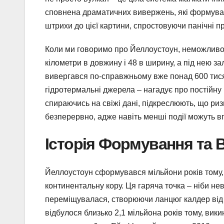
сповнена драматичних вивержень, які формувал
штрихи до цієї картини, спростовуючи панічні п
Коли ми говоримо про Йеллоустоун, неможливо 
кілометри в довжину і 48 в ширину, а під нею з
вивергався по-справжньому вже понад 600 тисяч 
гідротермальні джерела – нагадує про постійну 
спираючись на свіжі дані, підкреслюють, що ри
безперервно, адже навіть менші події можуть вп
Історія Формування та
Йеллоустоун сформувався мільйони років тому, 
континентальну кору. Ця гаряча точка – ніби н
переміщувалася, створюючи ланцюг калдер від
відбулося близько 2,1 мільйона років тому, вики