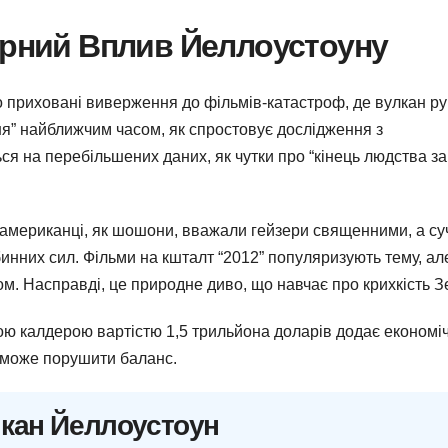
урний Вплив Йеллоустоуну
о приховані виверження до фільмів-катастроф, де вулкан р
дня” найближчим часом, як спростовує дослідження з
ся на перебільшених даних, як чутки про “кінець людства за
і американці, як шошони, вважали гейзери священними, а су
нних сил. Фільми на кшталт “2012” популяризують тему, ал
м. Насправді, це природне диво, що навчає про крихкість З
ьою калдерою вартістю 1,5 трильйона доларів додає економі
к може порушити баланс.
лкан Йеллоустоун