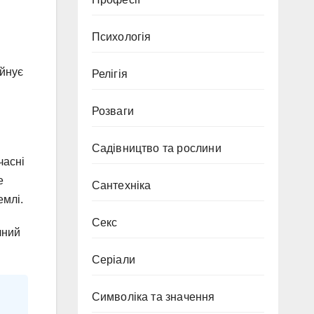
Психологія
уйнує
Релігія
Розваги
Садівництво та рослини
часні
е
Сантехніка
емлі.
Секс
чний
Серіали
Символіка та значення