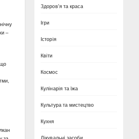
Здоров’я та краса
Ігри
нічну
ки –
Історія
Квіти
 що
Космос
гми,
Кулінарія та їжа
Культура та мистецтво
Кухня
улкан
Лікувальні засоби
у за