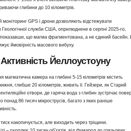
риваючи глибини до 10 кілометрів.
вий моніторинг GPS і дрони дозволяють відстежувати
я Геологічної служби США, оприлюднене в серпні 2025-го,
 показавши, що магма фрагментована, а не єдиний басейн. 
ижує ймовірність масового вибуху.
а Активність Йеллоустоуну
я магматична камера на глибині 5-15 кілометрів містить
ижня, глибше 20 кілометрів, живить її. Гейзери, як Старий
вентиляційні отвори, де гаряча вода з глибин зустрічає пове
о понад 86 тисяч мікрострусів, багато з яких раніше
ивність.
 тиск накопичується, але виходить через тріщини.
ті – охоплює 10 тисяч об’єктів, від фумарол до грязьових