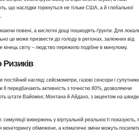
ють, що наслідки торкнуться не тільки США, а й глобальної
.
ликаючи повені, а кислотні дощі пошкодять ґрунти. Для локал
льно це може призвести до голоду в регіонах, залежних від
не кінець світу – людство пережило подібне в минулому.
о Ризиків
 постійний нагляд: сейсмометри, газові сенсори і супутник
ми ІІ передбачають активність з точністю 80%, дозволяючи
ють штати Вайомінг, Монтана й Айдахо, з акцентом на швидк
: симуляції вивержень у віртуальній реальності показують, 
 моніторингу обмежене, а кліматичні зміни можуть посилит