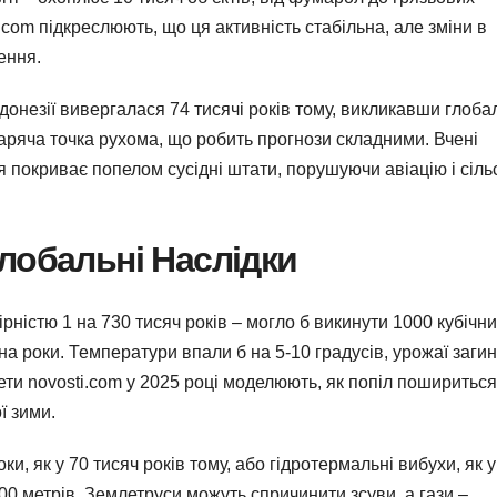
.com підкреслюють, що ця активність стабільна, але зміни в
ення.
донезії вивергалася 74 тисячі років тому, викликавши глоба
аряча точка рухома, що робить прогнози складними. Вчені
 покриває попелом сусідні штати, порушуючи авіацію і сіль
лобальні Наслідки
ністю 1 на 730 тисяч років – могло б викинути 1000 кубічн
на роки. Температури впали б на 5-10 градусів, урожаї заги
ети novosti.com у 2025 році моделюють, як попіл пошириться
ї зими.
ки, як у 70 тисяч років тому, або гідротермальні вибухи, як у
200 метрів. Землетруси можуть спричинити зсуви, а гази –