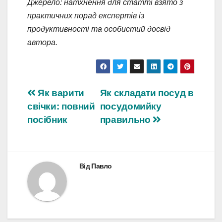
Джерело: натхнення для статті взято з
практичних порад експертів із
продуктивності та особистий досвід
автора.
Навігація
Як варити
Як складати посуд в
свічки: повний
посудомийку
записів
посібник
правильно
Від
Павло