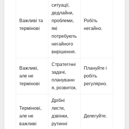
ситуації,
дедлайни,
Важливі та
проблеми,
Робіть
термінові
які
негайно.
потребують
негайного
вирішення.
Стратегічні
Важливі,
Плануйте і
задачі,
але не
робіть
плануванн
термінові
регулярно.
я, розвиток.
Дрібні
Термінові,
листи,
але не
дзвінки,
Делегуйте.
важливі
рутинні