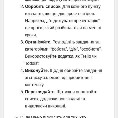
Обробіть список.
Для кожного пункту
визначте, що це: дія, проєкт чи ідея.
Наприклад, “підготувати презентацію” –
це проєкт, який розбивається на менші
кроки.
Організуйте.
Розподіліть завдання за
категоріями: “робота”, “дім”, “особисте”.
Використовуйте додатки, як Trello чи
Todoist.
Виконуйте.
Щодня обирайте завдання
зі списку залежно від пріоритетів і
контексту.
Переглядайте.
Щотижня оновлюйте
список, додаючи нові задачі та
видаляючи виконані.
GTD ідеально підходить для тих, хто