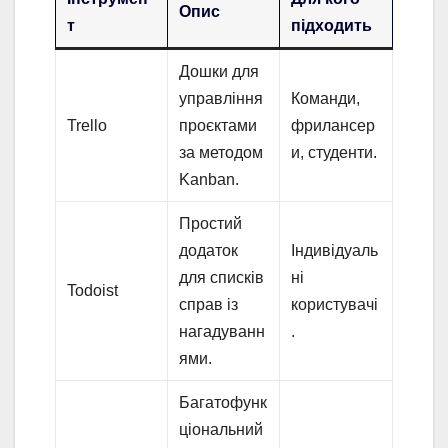
Опис
т
підходить
Дошки для
управління
Команди,
Trello
проєктами
фрилансер
за методом
и, студенти.
Kanban.
Простий
додаток
Індивідуаль
для списків
ні
Todoist
справ із
користувачі
нагадуванн
.
ями.
Багатофунк
ціональний