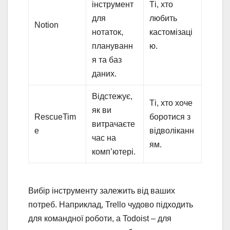
інструмент
Ті, хто
для
любить
Notion
нотаток,
кастомізаці
плануванн
ю.
я та баз
даних.
Відстежує,
Ті, хто хоче
як ви
RescueTim
боротися з
витрачаєте
e
відволіканн
час на
ям.
комп’ютері.
Вибір інструменту залежить від ваших
потреб. Наприклад, Trello чудово підходить
для командної роботи, а Todoist – для