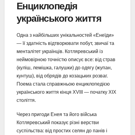
Енциклопедія
українського життя
Одна з найбільших унікальностей «Енеїди»
— її здатність відтворювати побут, звичаї та
менталітет українців. Котляревський із
неймовірною точністю описує все: від страв
(куліш, лемішка, галушки) до одягу (жупан,
кунтуш), від обрядів до козацьких розваг.
Поема стала справжньою енциклопедією
українського життя кінця XVIII — початку XIX
століття.
Через пригоди Енея та його війська
Котляревський показує різні верстви
суспільства: від простих селян до панів і