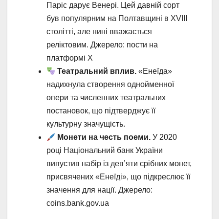
Паріс дарує Венері. Цей давній сорт
був популярним на Полтавщині в XVIII
столітті, але нині вважається
реліктовим. Джерело: пости на
платформі X
Театральний вплив.
«Енеїда»
надихнула створення однойменної
опери та численних театральних
постановок, що підтверджує її
культурну значущість.
Монети на честь поеми.
У 2020
році Національний банк України
випустив набір із дев’яти срібних монет,
присвячених «Енеїді», що підкреслює її
значення для нації. Джерело:
coins.bank.gov.ua