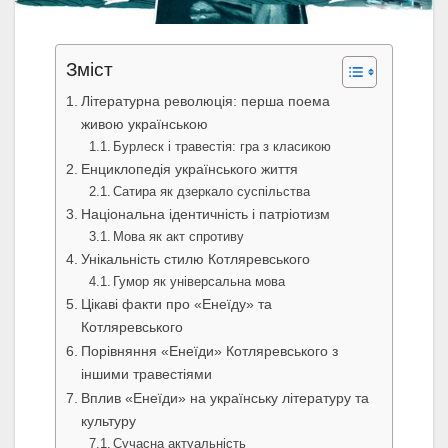
Зміст
Літературна революція: перша поема
живою українською
Бурлеск і травестія: гра з класикою
Енциклопедія українського життя
Сатира як дзеркало суспільства
Національна ідентичність і патріотизм
Мова як акт спротиву
Унікальність стилю Котляревського
Гумор як універсальна мова
Цікаві факти про «Енеїду» та
Котляревського
Порівняння «Енеїди» Котляревського з
іншими травестіями
Вплив «Енеїди» на українську літературу та
культуру
Сучасна актуальність