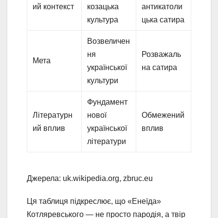
ий контекст
козацька
антикатоли
культура
цька сатира
Возвеличен
ня
Розважаль
Мета
української
на сатира
культури
Фундамент
Літературн
нової
Обмежений
ий вплив
української
вплив
літератури
Джерела: uk.wikipedia.org, zbruc.eu
Ця таблиця підкреслює, що «Енеїда»
Котляревського — не просто пародія, а твір