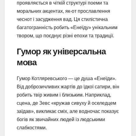
проявляється в чіткій структурі поеми та
моральних акцентах, як-от прославлення
чеснот і засудження вад. Ця стилістична
багатогранність робить «Енеїду» унікальним
твором, що поєднує різні епохи та традиції.
Гумор як універсальна
мова
Гумор Котляревського — це душа «Енеїди».
Від доброзичливих жартів до їдкої сатири, він
робить твір живим і близьким. Наприклад,
сцена, де Зевс «кружав сивуху й оселедцем
заїдав», викликає сміх, але водночас показує
богів як звичайних людей із людськими
слабкостями.