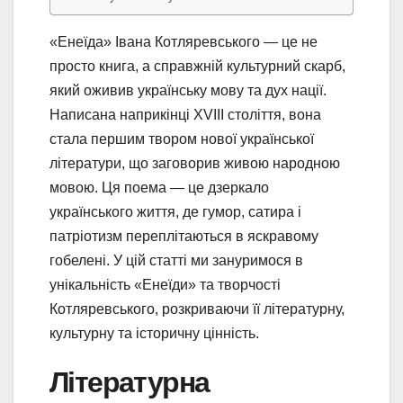
«Енеїда» Івана Котляревського — це не
просто книга, а справжній культурний скарб,
який оживив українську мову та дух нації.
Написана наприкінці XVIII століття, вона
стала першим твором нової української
літератури, що заговорив живою народною
мовою. Ця поема — це дзеркало
українського життя, де гумор, сатира і
патріотизм переплітаються в яскравому
гобелені. У цій статті ми зануримося в
унікальність «Енеїди» та творчості
Котляревського, розкриваючи її літературну,
культурну та історичну цінність.
Літературна