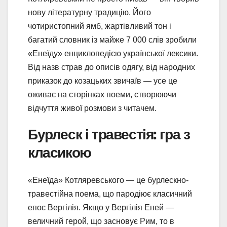
нову літературну традицію. Його
чотиристопний ямб, жартівливий тон і
багатий словник із майже 7 000 слів зробили
«Енеїду» енциклопедією української лексики.
Від назв страв до описів одягу, від народних
приказок до козацьких звичаїв — усе це
оживає на сторінках поеми, створюючи
відчуття живої розмови з читачем.
Бурлеск і травестія: гра з
класикою
«Енеїда» Котляревського — це бурлескно-
травестійна поема, що пародіює класичний
епос Вергілія. Якщо у Вергілія Еней —
величний герой, що засновує Рим, то в