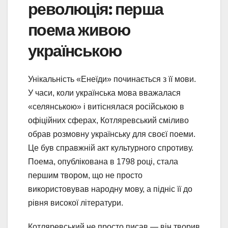
революція: перша
поема живою
українською
Унікальність «Енеїди» починається з її мови.
У часи, коли українська мова вважалася
«селянською» і витіснялася російською в
офіційних сферах, Котляревський сміливо
обрав розмовну українську для своєї поеми.
Це був справжній акт культурного спротиву.
Поема, опублікована в 1798 році, стала
першим твором, що не просто
використовував народну мову, а підніс її до
рівня високої літератури.
Котляревський не просто писав — він творив