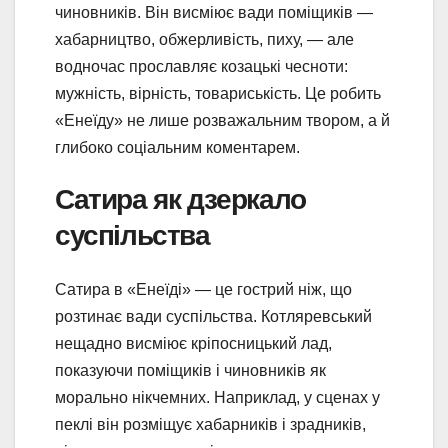
чиновників. Він висміює вади поміщиків —
хабарництво, обжерливість, пиху, — але
водночас прославляє козацькі чесноти:
мужність, вірність, товариськість. Це робить
«Енеїду» не лише розважальним твором, а й
глибоко соціальним коментарем.
Сатира як дзеркало
суспільства
Сатира в «Енеїді» — це гострий ніж, що
розтинає вади суспільства. Котляревський
нещадно висміює кріпосницький лад,
показуючи поміщиків і чиновників як
морально нікчемних. Наприклад, у сценах у
пеклі він розміщує хабарників і зрадників,