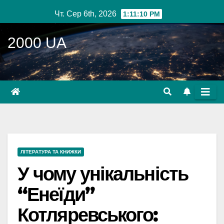
Перейти
Чт. Сер 6th, 2026
1:11:11 PM
до
вмісту
2000 UA
ЛІТЕРАТУРА ТА КНИЖКИ
У чому унікальність
“Енеїди”
Котляревського: