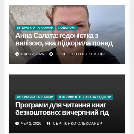
ЛІТЕРАТУРА ТА КНИЖКИ
ПОДОРОЖІ
Анна Салата: гедоністка з
валізою, яка підкорила понад
60 країн
ЛИП 22, 2026
СЕРГІЄНКО ОЛЕКСАНДР
ЛІТЕРАТУРА ТА КНИЖКИ
ТЕХНОЛОГІЇ ,ТЕХНІКА ТА ГАДЖЕТИ
Програми для читання книг
безкоштовно: вичерпний гід
для початківців і просунутих
ЧЕР 2, 2026
СЕРГІЄНКО ОЛЕКСАНДР
читачів