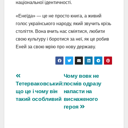
національної ідентичності.
«Енеїда» — це не просто книга, а живий
голос українського народу, який звучить крізь
століття. Вона вчить нас сміятися, любити
свою культуру і боротися за неї, як це робив
Еней за свою мрію про нову державу.
Навігація
Чому вовк не
Тетерваковський:
посмів одразу
записів
що це і чому він
напасти на
такий особливий
виснаженого
героя