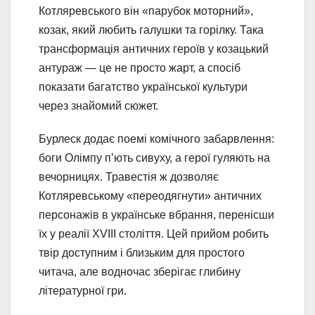
Котляревського він «парубок моторний»,
козак, який любить галушки та горілку. Така
трансформація античних героїв у козацький
антураж — це не просто жарт, а спосіб
показати багатство української культури
через знайомий сюжет.
Бурлеск додає поемі комічного забарвлення:
боги Олімпу п’ють сивуху, а герої гуляють на
вечорницях. Травестія ж дозволяє
Котляревському «переодягнути» античних
персонажів в українське вбрання, перенісши
їх у реалії XVIII століття. Цей прийом робить
твір доступним і близьким для простого
читача, але водночас зберігає глибину
літературної гри.