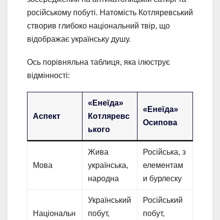
російському побуті. Натомість Котляревський
створив глибоко національний твір, що
відображає українську душу.
Ось порівняльна таблиця, яка ілюструє
відмінності:
«Енеїда»
«Енеїда»
Аспект
Котляревс
Осипова
ького
Жива
Російська, з
Мова
українська,
елементам
народна
и бурлеску
Український
Російський
Національн
побут,
побут,