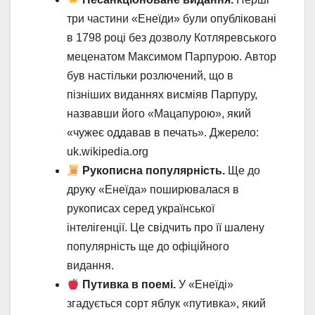
три частини «Енеїди» були опубліковані
в 1798 році без дозволу Котляревського
меценатом Максимом Парпурою. Автор
був настільки розлючений, що в
пізніших виданнях висміяв Парпуру,
назвавши його «Мацапурою», який
«чужеє оддавав в печать». Джерело:
uk.wikipedia.org
Рукописна популярність.
Ще до
друку «Енеїда» поширювалася в
рукописах серед української
інтелігенції. Це свідчить про її шалену
популярність ще до офіційного
видання.
Путивка в поемі.
У «Енеїді»
згадується сорт яблук «путивка», який