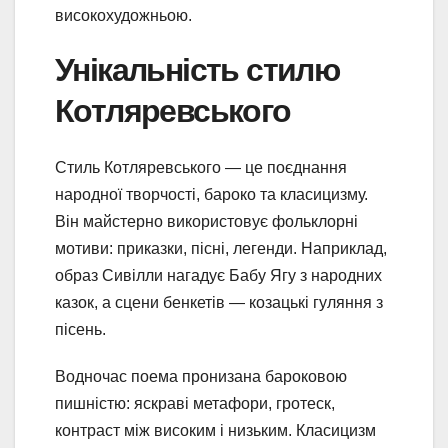
високохудожньою.
Унікальність стилю
Котляревського
Стиль Котляревського — це поєднання
народної творчості, бароко та класицизму.
Він майстерно використовує фольклорні
мотиви: приказки, пісні, легенди. Наприклад,
образ Сивілли нагадує Бабу Ягу з народних
казок, а сцени бенкетів — козацькі гуляння з
пісень.
Водночас поема пронизана бароковою
пишністю: яскраві метафори, гротеск,
контраст між високим і низьким. Класицизм