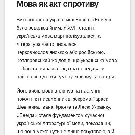
Мова як акт спротиву
Використання української мови в «Енеїді»
було революційним. У XVIII столітті
українська мова маргіналізувалася, а
література часто писалася
церковнослов’янською або російською.
Котляревський же довів, що українська мова
— багата, виразна і здатна передавати
найтонші відтінки гумору, ліризму та сатири.
Його вибір мови вплинув на наступні
покоління письменників, зокрема Тараса
Шевченка, Івана Франка та Лесю Українку.
«Енеїда» стала фундаментом сучасної
української літературної мови, показавши,
що вона може бути не лише побутовою, а й