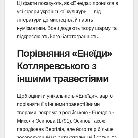
Ці факти показують, як «Енеїда» проникла в
усі сфери української культури — від
літератури до мистецтва й навіть
нумізматики. Вони додають твору шарму та
підкреслюють його багатогранність.
Порівняння «Енеїди»
Котляревського з
іншими травестіями
Щоб оцінити унікальність «Енеїди», варто
порівняти її з іншими травестійними
творами, зокрема з російською «Енеїдою»
Миколи Осипова (1791). Осипов також
пародіював Вергілія, але його твір більше
зосереджений на антикатолицькій сатирі та