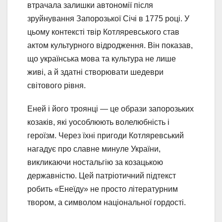
втрачала залишки автономії після
зруйнування Запорозької Січі в 1775 році. У
цьому контексті твір Котляревського став
актом культурного відродження. Він показав,
що українська мова та культура не лише
живі, а й здатні створювати шедеври
світового рівня.
Еней і його троянці — це образи запорозьких
козаків, які уособлюють волелюбність і
героїзм. Через їхні пригоди Котляревський
нагадує про славне минуле України,
викликаючи ностальгію за козацькою
державністю. Цей патріотичний підтекст
робить «Енеїду» не просто літературним
твором, а символом національної гордості.