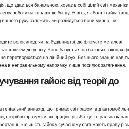
дія, що здається банальною, ховає в собі цілий світ механіки
гку роботу на справжню битву. Уявіть, як болт і гайка тан
ід вашого руху залежить, чи розійдуться вони мирно, чи
годите велосипед, чи на будівництві, де фіксуєте металеві
стає ключем до успіху. Воно базується на базових законах фі
ня перетворюється на лінійний рух. Без цього знання навіть
адена в неправильному напрямку, лише посилює затягнення.
чування гайок: від теорії до
а геніальний винахід, що тримає світ разом, від автомобіль
ити, потрібно зрозуміти, як працює різьба: це спіральна канав
ертанні. Більшість гайок у сучасному світі мають праву різь