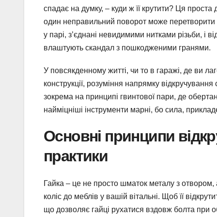
спадає на думку, – куди ж її крутити? Ця проста 
один неправильний поворот може перетворити ле
у парі, з’єднані невидимими нитками різьби, і в
влаштують скандал з пошкодженими гранями.
У повсякденному житті, чи то в гаражі, де ви ла
конструкції, розуміння напрямку відкручування 
зокрема на принципі гвинтової пари, де обертан
найміцніші інструменти марні, бо сила, прикл
Основні принципи відкру
практики
Гайка – це не просто шматок металу з отвором, 
коліс до меблів у вашій вітальні. Щоб її відкрут
що дозволяє гайці рухатися вздовж болта при об