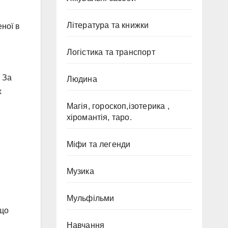
Література та книжки
еної в
Логістика та транспорт
 За
Людина
х
Магія, гороскоп,ізотерика ,
хіромантія, таро.
я
Міфи та легенди
Музика
Мульфільми
кщо
Навчання