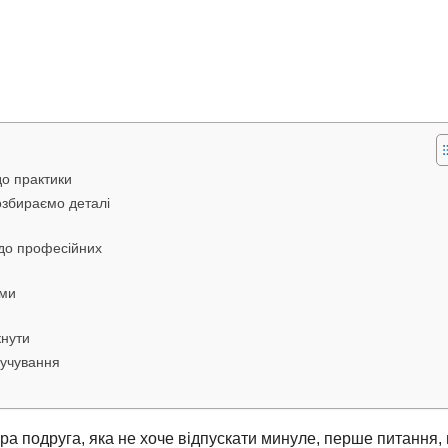
до практики
озбираємо деталі
 до професійних
ами
кнути
кручування
ара подруга, яка не хоче відпускати минуле, перше питання,