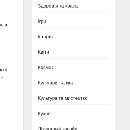
Здоров’я та краса
Ігри
ує в
Історія
ю
Квіти
Космос
льні
ше
Кулінарія та їжа
Культура та мистецтво
Кухня
Лікувальні засоби