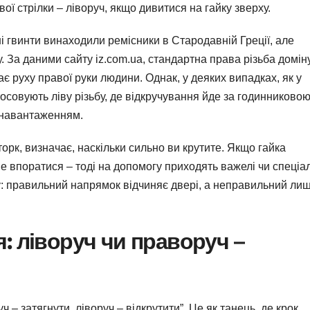
ої стрілки – ліворуч, якщо дивитися на гайку зверху.
і гвинти винаходили ремісники в Стародавній Греції, але
 За даними сайту iz.com.ua, стандартна права різьба домін
є руху правої руки людини. Однак, у деяких випадках, як у
осовують ліву різьбу, де відкручування йде за годинниково
 навантаженням.
торк, визначає, наскільки сильно ви крутите. Якщо гайка
не впоратися – тоді на допомогу приходять важелі чи спеціа
чку: правильний напрямок відчиняє двері, а неправильний ли
: ліворуч чи праворуч –
 – затягнути, ліворуч – відкрутити”. Це як танець, де крок