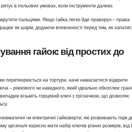
 рятує в польових умовах, коли інструменти далеко.
 закрутити пальцями. Якщо гайка легко йде праворуч – права
 працює як шарм, додаючи впевненості перед тим, як хапатис
ування гайок: від простих до
ки перетворюється на тортури, наче намагаєтеся відкрити
юча – ріжкового чи накидного, який ідеально обхоплює грані
 випадків візьміть торцевий ключ з тріскачкою, що дозволяє
ьсу.
невматичні чи електричні гайковерти, які розвивають торк д
у арсеналі корисно мати набір ключів різних розмірів, від 