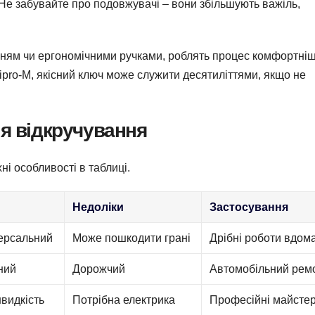
 Не забувайте про подовжувачі – вони збільшують важіль,
анням чи ергономічними ручками, роблять процес комфортні
ipro-M, якісний ключ може служити десятиліттями, якщо не
ля відкручування
ні особливості в таблиці.
Недоліки
Застосування
ерсальний
Може пошкодити грані
Дрібні роботи вдом
ний
Дорожчий
Автомобільний рем
видкість
Потрібна електрика
Професійні майстер