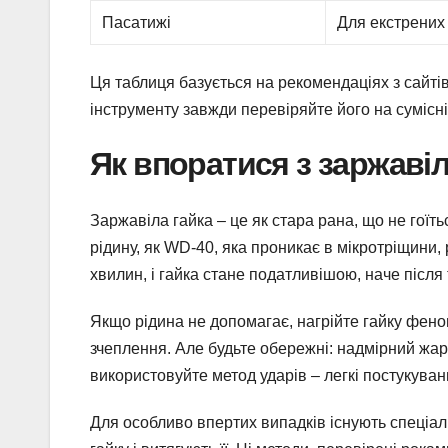
Пасатижі
Для екстрених
Ця таблиця базується на рекомендаціях з сайтів
інструменту завжди перевіряйте його на сумісніс
Як впоратися з заржаві
Заржавіла гайка – це як стара рана, що не гоїть
рідину, як WD-40, яка проникає в мікротріщини,
хвилин, і гайка стане податливішою, наче після 
Якщо рідина не допомагає, нагрійте гайку фен
зчеплення. Але будьте обережні: надмірний жар
використовуйте метод ударів – легкі постукува
Для особливо впертих випадків існують спеціал