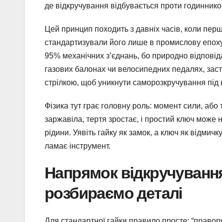
де відкручування відбувається проти годинников
Цей принцип походить з давніх часів, коли перш
стандартизували його лише в промислову епоху.
95% механічних з’єднань, бо природно відповіда
газових балонах чи велосипедних педалях, заст
стрілкою, щоб уникнути саморозкручування під
Фізика тут грає головну роль: момент сили, або 
заржавіла, тертя зростає, і простий ключ може 
рідини. Уявіть гайку як замок, а ключ як відми
ламає інструмент.
Напрямок відкручування
розбираємо деталі
Для стандартної гайки правило просте: “праворуч