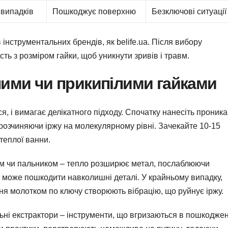
 випадків
Пошкоджує поверхню
Безключові ситуації
 інструментальних брендів, як belife.ua. Після вибору
ть з розміром гайки, щоб уникнути зривів і травм.
лими чи прикипілими гайками
ся, і вимагає делікатного підходу. Спочатку нанесіть проник
 розчиняючи іржу на молекулярному рівні. Зачекайте 10-15
теплої ванни.
ом чи пальником – тепло розширює метал, послаблюючи
 може пошкодити навколишні деталі. У крайньому випадку,
ння молотком по ключу створюють вібрацію, що руйнує іржу.
ьні екстрактори – інструменти, що вгризаються в пошкодже