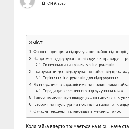
СІЧ 9, 2026
Зміст
Основні принципи відкручування гайок: від теорії 
Напрямок відкручування: ліворуч чи праворуч – р
Як визначити тип різьби без інструментів
Інструменти для відкручування гайок: від простих
Порівняння інструментів для відкручування
Як впоратися з заржавілими чи прикипілими гайк
Поради для ефективного відкручування гайок
Типові помилки при відкручуванні гайок і як їх уни
Історичний і культурний погляд на гайки та їх від
Сучасні тенденції та інновації в механіці гайок
Коли гайка вперто тримається на місці, наче ст