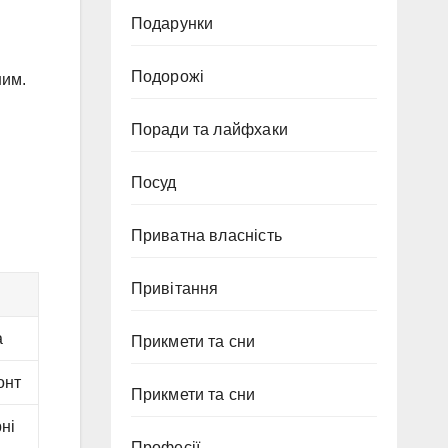
Подарунки
Подорожі
шим.
Поради та лайфхаки
Посуд
Приватна власність
Привітання
а
Прикмети та сни
онт
Прикмети та сни
ні
Професії