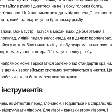
те гайку в руках і дивитеся на неї з боку головки болта,
 з’єднання. Цей напрямок походить від конвенції, встановл
рта, який стандартизував британську різьбу.
навпаки. Вона зустрічається в механізмах, де обертання в
приклад, у лівій педалі велосипеда чи в деяких пропелерах.
айок у автомобілях мають ліву різьбу, зокрема на маточина
рте маркування: літера “L” вказує на ліву різьбу.
і, напрямок може варіюватися залежно від стандартів країни.
 в деяких європейських системах зустрічаються винятки. Ц
, роблячи кожен болт маленькою загадкою.
 інструментів
ед нею, як детектив перед злочином. Подивіться на спіраль: я
відкручувати ліворуч. Для лівої – канавки вгору ліворуч, і