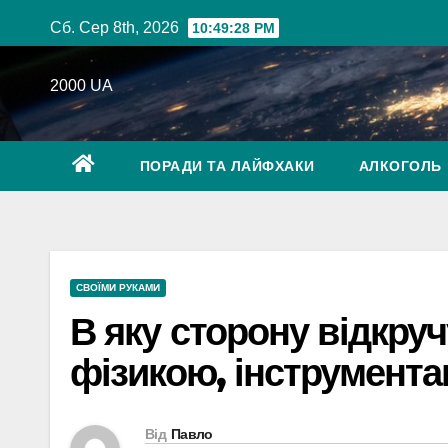
Перейти
Сб. Сер 8th, 2026
10:49:29 PM
до
вмісту
2000 UA
ПОРАДИ ТА ЛАЙФХАКИ
АЛКОГОЛЬ
CВОЇМИ РУКАМИ
В яку сторону відкруч
фізикою, інструмент
Від
Павло