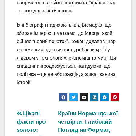
напруження, де його підтримка України стає
тестом для всієї Європи.
Їхні біографії надихають: від Бісмарка, що
збирав імперію шматками, до Мерца, який
обіцяє “новий початок”. Кожен додавав шар
до німецької ідентичності, роблячи країну
лідером у технологіях, економіці та мирі. Ця
спадщина продовжується, нагадуючи, що
політика – це не абстракція, а жива тканина
історії.
Навігація
Цікаві
Країни Нормандської
факти про
четвірки: Глибокий
записів
золото:
Погляд на Формат,