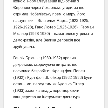
іконою, нормалізувавши відносини з
Європою через Локарнські угоди, за що
отримав Нобелівську премію миру. Його
наступники – Вільгельм Маркс (1923-1925,
1926-1928), Ганс Лютер (1925-1926) і Герман
Мюллер (1928-1930) – намагалися утримати
демократію, але Велика депресія все
зруйнувала.
Генріх Брюнінг (1930-1932) правив
декретами, скорочуючи витрати, що
посилило безробіття. Франц фон Папен
(1932) і Курт фон Шлейхер (1932-1933) були
останніми, перед тим як Адольф Гітлер
(1933) захопив владу, перетворюючи
канцлерство на інструмент диктатури.