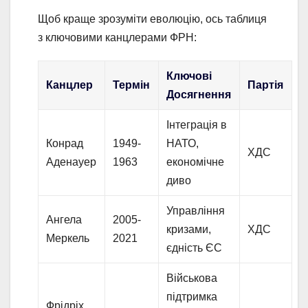
Щоб краще зрозуміти еволюцію, ось таблиця
з ключовими канцлерами ФРН:
Ключові
Канцлер
Термін
Партія
Досягнення
Інтеграція в
Конрад
1949-
НАТО,
ХДС
Аденауер
1963
економічне
диво
Управління
Ангела
2005-
кризами,
ХДС
Меркель
2021
єдність ЄС
Військова
підтримка
Фрідріх