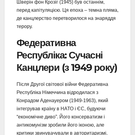
Шверін фон Крозіг (1945) був останнім,
перед капітуляцією. Ця епоха – темна пляма,
де канцлерство перетворилося на знаряддя
терору.
Федеративна
Республіка: Сучасні
Канцлери (з 1949 року)
Після Другої світової війни Федеративна
Республіка Німеччина відродилася з
Конрадом Аденауером (1949-1963), який
інтегрував країну в НАТО і ЄС, будуючи
“економічне диво”. Його консерватизм і
антикомунізм зробили його іконою, але
критики звинувачували в авторитаризмі.