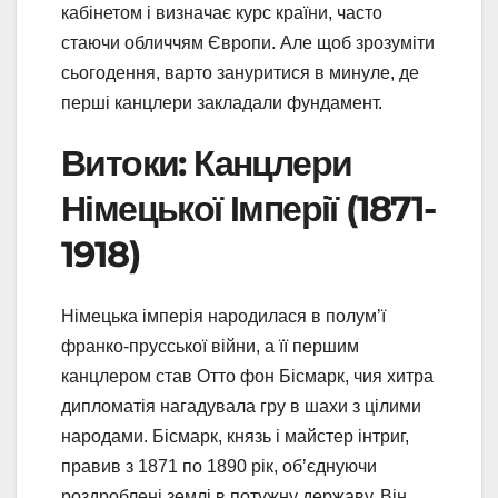
кабінетом і визначає курс країни, часто
стаючи обличчям Європи. Але щоб зрозуміти
сьогодення, варто зануритися в минуле, де
перші канцлери закладали фундамент.
Витоки: Канцлери
Німецької Імперії (1871-
1918)
Німецька імперія народилася в полум’ї
франко-прусської війни, а її першим
канцлером став Отто фон Бісмарк, чия хитра
дипломатія нагадувала гру в шахи з цілими
народами. Бісмарк, князь і майстер інтриг,
правив з 1871 по 1890 рік, об’єднуючи
роздроблені землі в потужну державу. Він