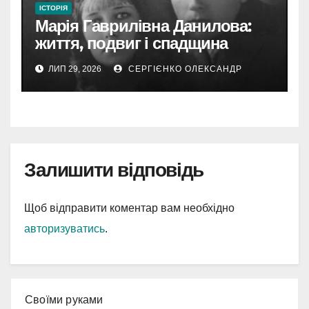
ІСТОРІЯ
Марія Гаврилівна Данилова:
життя, подвиг і спадщина
новомучениці
ЛИП 29, 2026
СЕРГІЄНКО ОЛЕКСАНДР
Залишити відповідь
Щоб відправити коментар вам необхідно
авторизуватись
.
Cвоїми руками