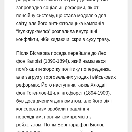
запровадив соціальні реформи, як-от
пенсійну систему, що стала моделлю для
світу, але його антикатолицька кампанія
“Культуркампф” розпалила внутрішні
конфлікти, ніби кидаючи іскри в суху траву.
Після Бісмарка посада перейшла до Лео
фон Капріві (1890-1894), який намагався
пом’якшити жорстку політику попередника,
але загруз у торговельних угодах і військових
реформах. Його наступник, князь Хлодвіг
фон Гогенлое-Шиллінгсфюрст (1894-1900),
був досвідченим дипломатом, але його вік і
консерватизм зробили правління
перехідним, повним компромісів з
рейхстагом. Потім Бернгард фон Бюлов