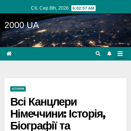
Перейти
Сб. Сер 8th, 2026
6:02:58 AM
до
вмісту
2000 UA
ІСТОРІЯ
Всі Канцлери
Німеччини: Історія,
Біографії та