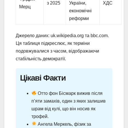
з 2025
України,
ХДС
Мерц
економічні
реформи
Джерело даних: uk.wikipedia.org та bbc.com.
Ця таблиця підкреслює, як терміни
подовжувалися з часом, відображаючи
стабільність демократії.
Цікаві Факти
Отто фон Бісмарк вижив після
п’яти замахів, один з яких залишив
шрам від кулі, що він носив як
трофей.
Ангела Меркель, фізик за