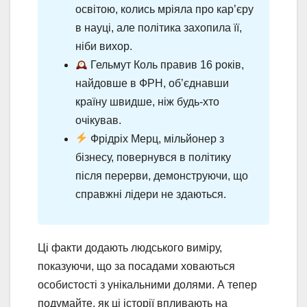
освітою, колись мріяла про кар’єру
в науці, але політика захопила її,
ніби вихор.
Гельмут Коль правив 16 років,
найдовше в ФРН, об’єднавши
країну швидше, ніж будь-хто
очікував.
Фрідріх Мерц, мільйонер з
бізнесу, повернувся в політику
після перерви, демонструючи, що
справжні лідери не здаються.
Ці факти додають людського виміру,
показуючи, що за посадами ховаються
особистості з унікальними долями. А тепер
подумайте, як ці історії впливають на