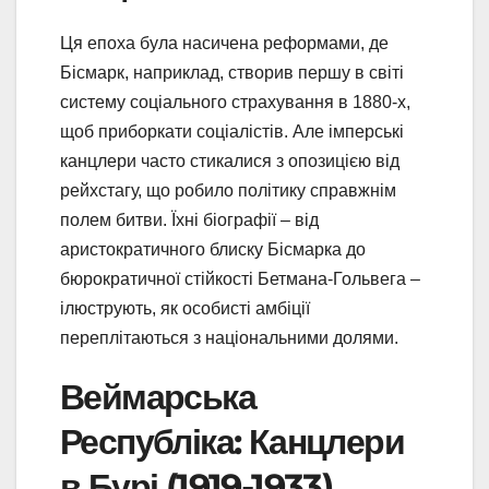
Ця епоха була насичена реформами, де
Бісмарк, наприклад, створив першу в світі
систему соціального страхування в 1880-х,
щоб приборкати соціалістів. Але імперські
канцлери часто стикалися з опозицією від
рейхстагу, що робило політику справжнім
полем битви. Їхні біографії – від
аристократичного блиску Бісмарка до
бюрократичної стійкості Бетмана-Гольвега –
ілюструють, як особисті амбіції
переплітаються з національними долями.
Веймарська
Республіка: Канцлери
в Бурі (1919-1933)