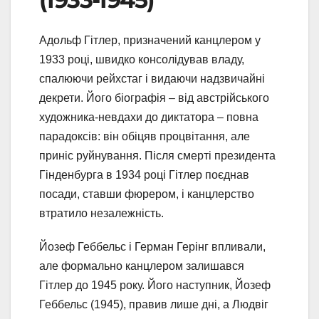
Адольф Гітлер, призначений канцлером у
1933 році, швидко консолідував владу,
спалюючи рейхстаг і видаючи надзвичайні
декрети. Його біографія – від австрійського
художника-невдахи до диктатора – повна
парадоксів: він обіцяв процвітання, але
приніс руйнування. Після смерті президента
Гінденбурга в 1934 році Гітлер поєднав
посади, ставши фюрером, і канцлерство
втратило незалежність.
Йозеф Геббельс і Герман Герінг впливали,
але формально канцлером залишався
Гітлер до 1945 року. Його наступник, Йозеф
Геббельс (1945), правив лише дні, а Людвіг