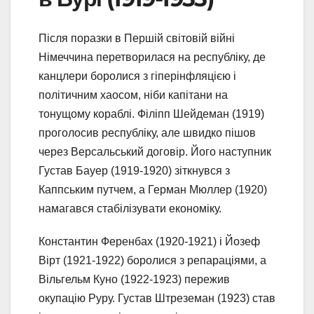
Після поразки в Першій світовій війні
Німеччина перетворилася на республіку, де
канцлери боролися з гіперінфляцією і
політичним хаосом, ніби капітани на
тонущому кораблі. Філіпп Шейдеман (1919)
проголосив республіку, але швидко пішов
через Версальський договір. Його наступник
Густав Бауер (1919-1920) зіткнувся з
Каппським путчем, а Герман Мюллер (1920)
намагався стабілізувати економіку.
Константин Ференбах (1920-1921) і Йозеф
Вірт (1921-1922) боролися з репараціями, а
Вільгельм Куно (1922-1923) пережив
окупацію Руру. Густав Штреземан (1923) став