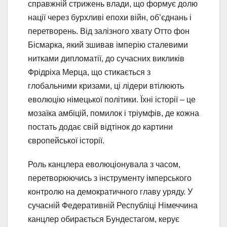
справжній стрижень влади, що формує долю
нації через бурхливі епохи війн, об’єднань і
перетворень. Від залізного хвату Отто фон
Бісмарка, який зшивав імперію сталевими
нитками дипломатії, до сучасних викликів
Фрідріха Мерца, що стикається з
глобальними кризами, ці лідери втілюють
еволюцію німецької політики. Їхні історії – це
мозаїка амбіцій, помилок і тріумфів, де кожна
постать додає свій відтінок до картини
європейської історії.
Роль канцлера еволюціонувала з часом,
перетворюючись з інструменту імперського
контролю на демократичного главу уряду. У
сучасній Федеративній Республіці Німеччина
канцлер обирається Бундестагом, керує