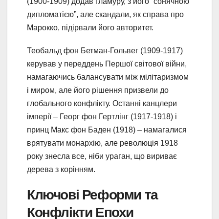
(1900-1909) додав гламуру, з його “сонячною
дипломатією”, але скандали, як справа про
Марокко, підірвали його авторитет.
Теобальд фон Бетман-Гольвег (1909-1917)
керував у переддень Першої світової війни,
намагаючись балансувати між мілітаризмом
і миром, але його рішення призвели до
глобального конфлікту. Останні канцлери
імперії – Георг фон Гертлінг (1917-1918) і
принц Макс фон Баден (1918) – намагалися
врятувати монархію, але революція 1918
року знесла все, ніби ураган, що вириває
дерева з корінням.
Ключові Реформи та
Конфлікти Епохи