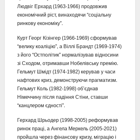
Людвіг Ерхард (1963-1966) продовжив
економічний ріст, винаходячи “соціальну
ринкову економіку”.
Курт Георг Кізінгер (1966-1969) сформував
“велику коаліцію”, а Віллі Брандт (1969-1974)
з його “Остполітик” нормалізував відносини
зі Сходом, отримавши Нобелівську премію.
Гельмут Шмідт (1974-1982) керував у часи
нафтових криз, демонструючи прагматизм.
Гельмут Коль (1982-1998) об’єднав
Німеччину після падіння Стіни, ставши
“канцлером єдності”.
Герхард Шрьодер (1998-2005) реформував
ринок праці, а Ангела Меркель (2005-2021)
пройшла через фінансову кризу, міграцію і