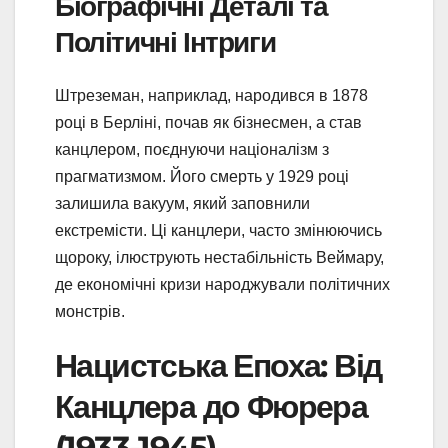
Біографічні Деталі та
Політичні Інтриги
Штреземан, наприклад, народився в 1878
році в Берліні, почав як бізнесмен, а став
канцлером, поєднуючи націоналізм з
прагматизмом. Його смерть у 1929 році
залишила вакуум, який заповнили
екстремісти. Ці канцлери, часто змінюючись
щороку, ілюструють нестабільність Веймару,
де економічні кризи народжували політичних
монстрів.
Нацистська Епоха: Від
Канцлера до Фюрера
(1933-1945)