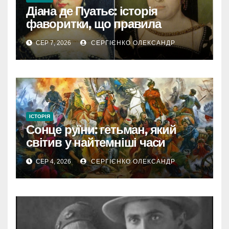
Діана де Пуатьє: історія
фаворитки, що правила
Францією
СЕР 7, 2026
СЕРГІЄНКО ОЛЕКСАНДР
ІСТОРІЯ
Сонце руїни: гетьман, який
світив у найтемніші часи
України
СЕР 4, 2026
СЕРГІЄНКО ОЛЕКСАНДР