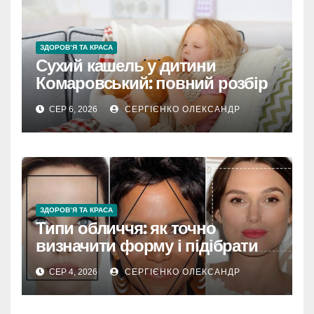
ЗДОРОВ’Я ТА КРАСА
Сухий кашель у дитини
Комаровський: повний розбір
підходу лікаря
СЕР 6, 2026
СЕРГІЄНКО ОЛЕКСАНДР
ЗДОРОВ’Я ТА КРАСА
Типи обличчя: як точно
визначити форму і підібрати
стиль
СЕР 4, 2026
СЕРГІЄНКО ОЛЕКСАНДР