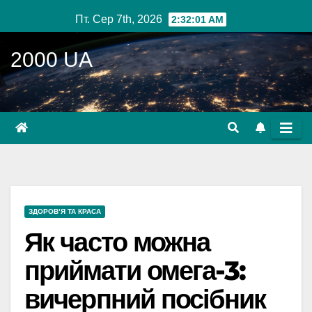
Перейти
Пт. Сер 7th, 2026
2:32:02 AM
до
вмісту
2000 UA
ЗДОРОВ’Я ТА КРАСА
Як часто можна
приймати омега-3:
вичерпний посібник