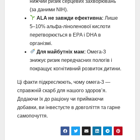
нижчий ризик серцевих захворювань
(за даними NIH).
ALA не завжди ефективна:
Лише
5–10% альфа-ліноленової кислоти
перетворюється в EPA і DHA в
організмі.
Для майбутніх мам:
Омега-3
знижує ризик передчасних пологів і
покращує когнітивний розвиток дитини.
Ці факти підкреслюють, чому омега-3 —
справжній скарб для нашого здоров’я.
Додаючи їх до раціону чи приймаючи
добавки, ви інвестуєте в довголіття та гарне
самопочуття.