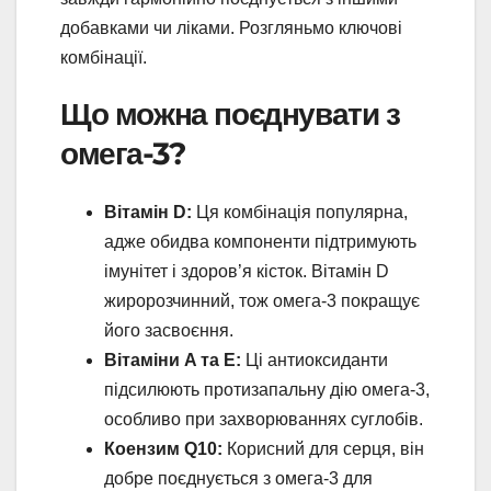
добавками чи ліками. Розгляньмо ключові
комбінації.
Що можна поєднувати з
омега-3?
Вітамін D:
Ця комбінація популярна,
адже обидва компоненти підтримують
імунітет і здоров’я кісток. Вітамін D
жиророзчинний, тож омега-3 покращує
його засвоєння.
Вітаміни A та E:
Ці антиоксиданти
підсилюють протизапальну дію омега-3,
особливо при захворюваннях суглобів.
Коензим Q10:
Корисний для серця, він
добре поєднується з омега-3 для