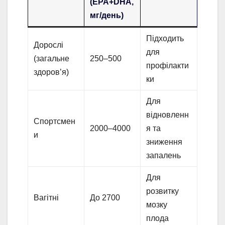
(EPA+DHA,
мг/день)
Підходить
Дорослі
для
(загальне
250–500
профілакти
здоров’я)
ки
Для
відновленн
Спортсмен
2000–4000
я та
и
зниження
запалень
Для
розвитку
Вагітні
До 2700
мозку
плода