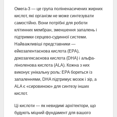
Омега-3 — це група поліненасичених жирних
кислот, які організм не може синтезувати
самостійно. Вони потрібні для роботи
клітинних мембран, зменшення запалень і
підтримки серцево-судинної системи.
Найважливіші представники —
ейкозапентаєнова кислота (EPA),
докозагексаєнова кислота (DHA) і альфа-
ліноленова кислота (ALA). Кожна з них
виконує унікальну роль: EPA бореться із
запаленнями, DHA підтримує мозок і зір, а
ALA є «сировиною» для синтезу інших
кислот.
Ці кислоти — як невидимі архітектори, що
будують міцний фундамент для вашого