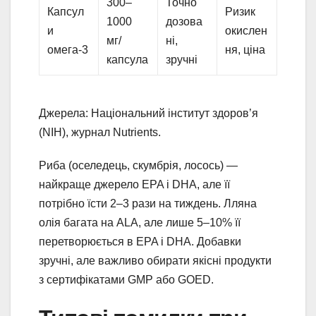
300–
Точно
Капсул
Ризик
1000
дозова
и
окислен
мг/
ні,
омега-3
ня, ціна
капсула
зручні
Джерела: Національний інститут здоров’я
(NIH), журнал Nutrients.
Риба (оселедець, скумбрія, лосось) —
найкраще джерело EPA і DHA, але її
потрібно їсти 2–3 рази на тиждень. Лляна
олія багата на ALA, але лише 5–10% її
перетворюється в EPA і DHA. Добавки
зручні, але важливо обирати якісні продукти
з сертифікатами GMP або GOED.