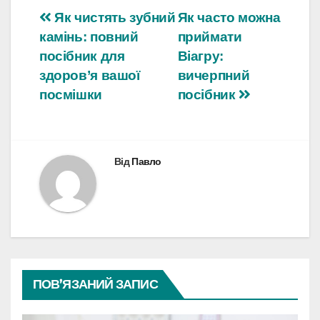
Навігація
Як чистять зубний
Як часто можна
камінь: повний
приймати
записів
посібник для
Віагру:
здоров’я вашої
вичерпний
посмішки
посібник
Від
Павло
ПОВ’ЯЗАНИЙ ЗАПИС