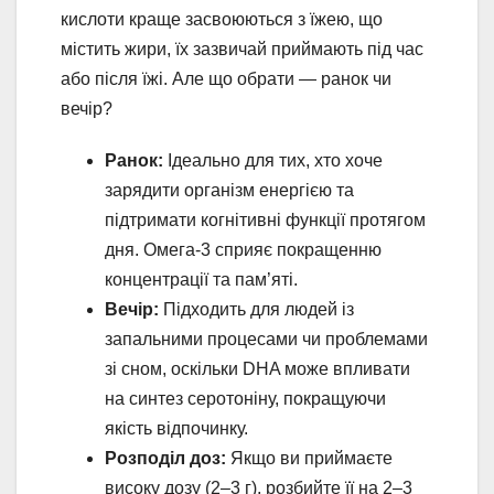
кислоти краще засвоюються з їжею, що
містить жири, їх зазвичай приймають під час
або після їжі. Але що обрати — ранок чи
вечір?
Ранок:
Ідеально для тих, хто хоче
зарядити організм енергією та
підтримати когнітивні функції протягом
дня. Омега-3 сприяє покращенню
концентрації та пам’яті.
Вечір:
Підходить для людей із
запальними процесами чи проблемами
зі сном, оскільки DHA може впливати
на синтез серотоніну, покращуючи
якість відпочинку.
Розподіл доз:
Якщо ви приймаєте
високу дозу (2–3 г), розбийте її на 2–3