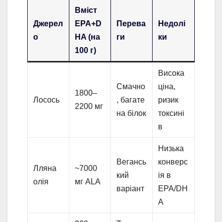
Вміст
Джерел
EPA+D
Перева
Недолі
о
HA (на
ги
ки
100 г)
Висока
Смачно
ціна,
1800–
Лосось
, багате
ризик
2200 мг
на білок
токсині
в
Низька
Вегансь
конверс
Лляна
~7000
кий
ія в
олія
мг ALA
варіант
EPA/DH
A