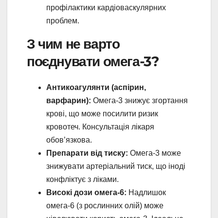
профілактики кардіоваскулярних
проблем.
З чим не варто
поєднувати омега-3?
Антикоагулянти (аспірин,
варфарин):
Омега-3 знижує згортання
крові, що може посилити ризик
кровотеч. Консультація лікаря
обов’язкова.
Препарати від тиску:
Омега-3 може
знижувати артеріальний тиск, що іноді
конфліктує з ліками.
Високі дози омега-6:
Надлишок
омега-6 (з рослинних олій) може