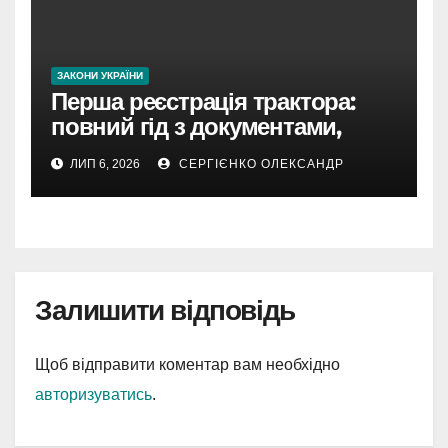
ЗАКОНИ УКРАЇНИ
Перша реєстрація трактора:
повний гід з документами,
строками та реальними
ЛИП 6, 2026
СЕРГІЄНКО ОЛЕКСАНДР
нюансами 2026 року
Залишити відповідь
Щоб відправити коментар вам необхідно
авторизуватись
.