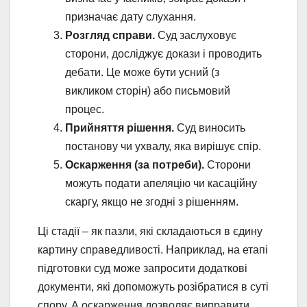
призначає дату слухання.
Розгляд справи.
Суд заслуховує
сторони, досліджує докази і проводить
дебати. Це може бути усний (з
викликом сторін) або письмовий
процес.
Прийняття рішення.
Суд виносить
постанову чи ухвалу, яка вирішує спір.
Оскарження (за потреби).
Сторони
можуть подати апеляцію чи касаційну
скаргу, якщо не згодні з рішенням.
Ці стадії – як пазли, які складаються в єдину
картину справедливості. Наприклад, на етапі
підготовки суд може запросити додаткові
документи, які допоможуть розібратися в суті
спору. А оскарження дозволяє виправити