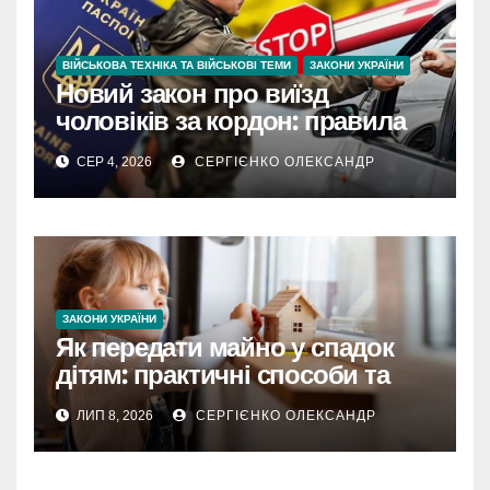
ВІЙСЬКОВА ТЕХНІКА ТА ВІЙСЬКОВІ ТЕМИ
ЗАКОНИ УКРАЇНИ
Новий закон про виїзд
чоловіків за кордон: правила
та підстави у 2026 році
СЕР 4, 2026
СЕРГІЄНКО ОЛЕКСАНДР
ЗАКОНИ УКРАЇНИ
Як передати майно у спадок
дітям: практичні способи та
нюанси оформлення
ЛИП 8, 2026
СЕРГІЄНКО ОЛЕКСАНДР