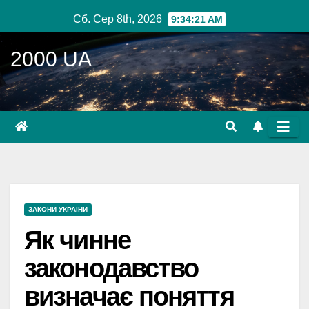
Перейти
Сб. Сер 8th, 2026
9:34:22 AM
до
вмісту
2000 UA
ЗАКОНИ УКРАЇНИ
Як чинне
законодавство
визначає поняття