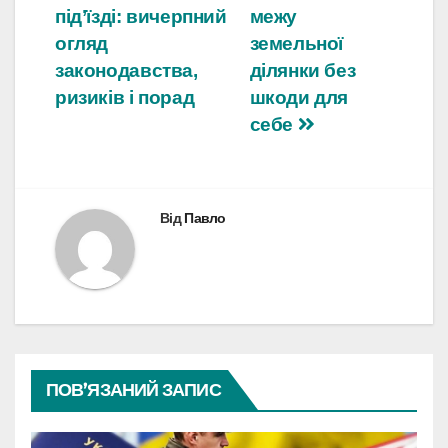
під’їзді: вичерпний
межу
записів
огляд
земельної
законодавства,
ділянки без
ризиків і порад
шкоди для
себе
Від
Павло
ПОВ’ЯЗАНИЙ ЗАПИС