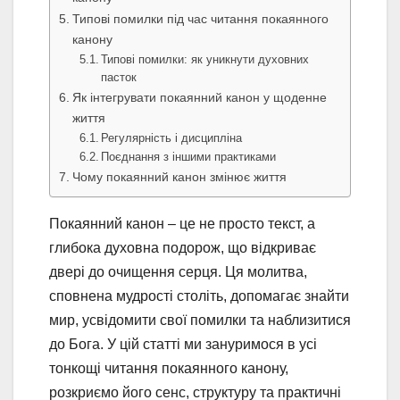
Типові помилки під час читання покаянного
канону
Типові помилки: як уникнути духовних
пасток
Як інтегрувати покаянний канон у щоденне
життя
Регулярність і дисципліна
Поєднання з іншими практиками
Чому покаянний канон змінює життя
Покаянний канон – це не просто текст, а
глибока духовна подорож, що відкриває
двері до очищення серця. Ця молитва,
сповнена мудрості століть, допомагає знайти
мир, усвідомити свої помилки та наблизитися
до Бога. У цій статті ми зануримося в усі
тонкощі читання покаянного канону,
розкриємо його сенс, структуру та практичні