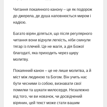
Читання покаянного канону – це як подорож
до джерела, де душа наповнюється миром і
надією.
Багато вірян діляться, що після регулярного
читання вони відчули легкість, ніби скинули
тягар із плечей. Це не магія, а дія Божої
благодаті, яка приходить через щиру
молитву.
Покаянний канон – це не лише молитва, а й
міст між людиною та Богом. Він учить нас
бути чесними із собою, визнавати свої
помилки та шукати милосердя. Незалежно
від того, чи ви новачок, чи досвідчений
вірянин, цей текст може стати вашим