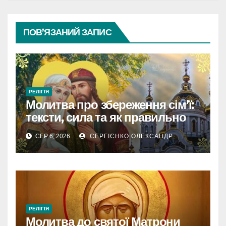
ПОВ’ЯЗАНИЙ ЗАПИС
РЕЛІГІЯ
Молитва про збереження сім’ї:
тексти, сила та як правильно
читати
СЕР 6, 2026
СЕРГІЄНКО ОЛЕКСАНДР
РЕЛІГІЯ
Молитва до святої Матрони