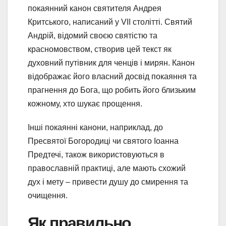
покаянний канон святителя Андрея
Критського, написаний у VII столітті. Святий
Андрій, відомий своєю святістю та
красномовством, створив цей текст як
духовний путівник для ченців і мирян. Канон
відображає його власний досвід покаяння та
прагнення до Бога, що робить його близьким
кожному, хто шукає прощення.
Інші покаянні канони, наприклад, до
Пресвятої Богородиці чи святого Іоанна
Предтечі, також використовуються в
православній практиці, але мають схожий
дух і мету – привести душу до смирення та
очищення.
Як правильно