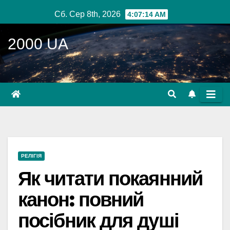
Перейти
Сб. Сер 8th, 2026
4:07:16 AM
до
вмісту
2000 UA
РЕЛІГІЯ
Як читати покаянний
канон: повний
посібник для душі