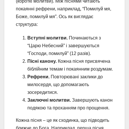
(короткі молитви). Між піснями читають
покаянні рефрени, наприклад, “Помилуй мя,
Боже, помилуй мя”. Ось як виглядає
структура:
Вступні молитви.
Починаються з
“Царю Небесний” і завершуються
“Господи, помилуй” (12 разів).
Пісні канону.
Кожна пісня присвячена
біблійним темам і покаянним роздумам.
Рефрени.
Повторювані заклики до
милосердя, що допомагають
зосередитися.
Заключні молитви.
Завершують канон
подякою та проханням про прощення.
Кожна пісня – це як сходинка, що підводить
ближче до Бога. Наприклад, перша пісня