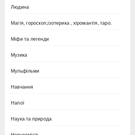
Людина
Магія, гороскоп,ізотерика , хіромантія, таро.
Міфи та легенди
Музика
Мульфільми
Навчання
Напої
Наука та природа
Нерухомість