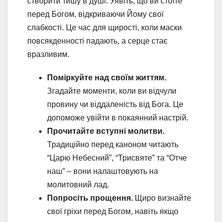
створити тишу в душі. Уявіть, що ви стоїте
перед Богом, відкриваючи Йому свої
слабкості. Це час для щирості, коли маски
повсякденності падають, а серце стає
вразливим.
Поміркуйте над своїм життям.
Згадайте моменти, коли ви відчули
провину чи віддаленість від Бога. Це
допоможе увійти в покаянний настрій.
Прочитайте вступні молитви.
Традиційно перед каноном читають
“Царю Небесний”, “Трисвяте” та “Отче
наш” – вони налаштовують на
молитовний лад.
Попросіть прощення.
Щиро визнайте
свої гріхи перед Богом, навіть якщо