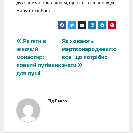
духовним провідником, що освітлює шлях до
миру та любові.
Навігація
Як піти в
Як ховають
жіночий
мертвонароджених:
записів
монастир:
все, що потрібно
повний путівник
знати
для душі
Від
Павло