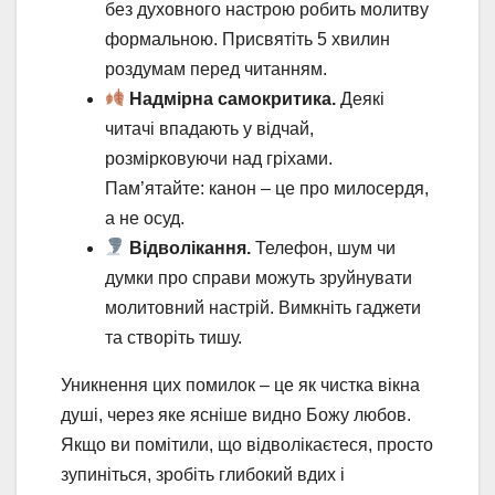
без духовного настрою робить молитву
формальною. Присвятіть 5 хвилин
роздумам перед читанням.
Надмірна самокритика.
Деякі
читачі впадають у відчай,
розмірковуючи над гріхами.
Пам’ятайте: канон – це про милосердя,
а не осуд.
Відволікання.
Телефон, шум чи
думки про справи можуть зруйнувати
молитовний настрій. Вимкніть гаджети
та створіть тишу.
Уникнення цих помилок – це як чистка вікна
душі, через яке ясніше видно Божу любов.
Якщо ви помітили, що відволікаєтеся, просто
зупиніться, зробіть глибокий вдих і