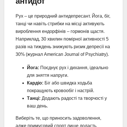
антидот
Рух – це природний антидепресант. Йога, біг,
танці чи навіть стрибки на місці активують
вироблення ендорфінів – гормонів щастя.
Наприклад, 30 хвилин помірної активності 5
разів на тиждень знижують ризик депресії на
30% (журнал American Journal of Psychiatry).
Йога:
Поєднує рух і дихання, ідеально
для зняття напруги.
Кардіо:
Біг або швидка ходьба
покращують кровообіг і настрій.
Танці:
Додають радості та творчості у
ваш день.
Виберіть те, що приносить задоволення,
адже примусовий спорт лише додасть