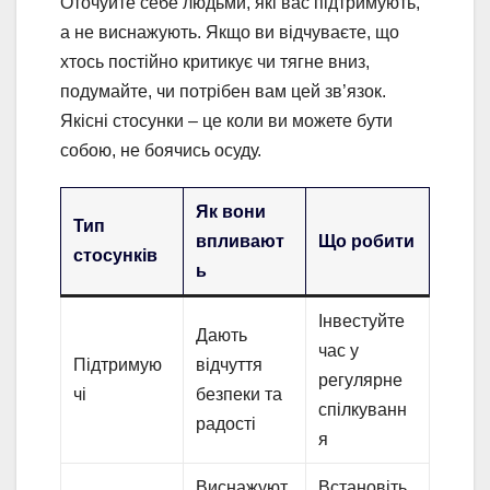
Оточуйте себе людьми, які вас підтримують,
а не виснажують. Якщо ви відчуваєте, що
хтось постійно критикує чи тягне вниз,
подумайте, чи потрібен вам цей зв’язок.
Якісні стосунки – це коли ви можете бути
собою, не боячись осуду.
Як вони
Тип
впливают
Що робити
стосунків
ь
Інвестуйте
Дають
час у
Підтримую
відчуття
регулярне
чі
безпеки та
спілкуванн
радості
я
Виснажуют
Встановіть