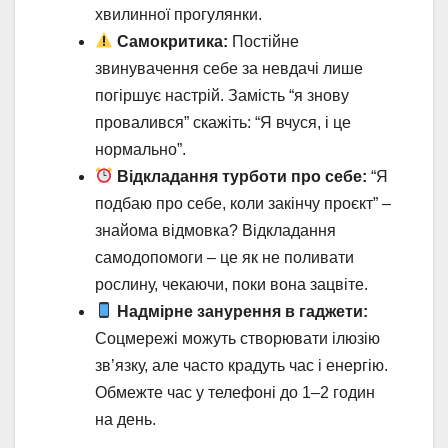
хвилинної прогулянки.
Самокритика:
Постійне
звинувачення себе за невдачі лише
погіршує настрій. Замість “я знову
провалився” скажіть: “Я вчуся, і це
нормально”.
Відкладання турботи про себе:
“Я
подбаю про себе, коли закінчу проєкт” –
знайома відмовка? Відкладання
самодопомоги – це як не поливати
рослину, чекаючи, поки вона зацвіте.
Надмірне занурення в гаджети:
Соцмережі можуть створювати ілюзію
зв’язку, але часто крадуть час і енергію.
Обмежте час у телефоні до 1–2 годин
на день.