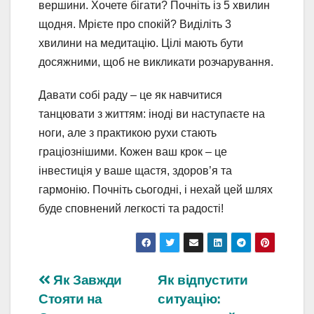
вершини. Хочете бігати? Почніть із 5 хвилин
щодня. Мрієте про спокій? Виділіть 3
хвилини на медитацію. Цілі мають бути
досяжними, щоб не викликати розчарування.
Давати собі раду – це як навчитися
танцювати з життям: іноді ви наступаєте на
ноги, але з практикою рухи стають
граціознішими. Кожен ваш крок – це
інвестиція у ваше щастя, здоров’я та
гармонію. Почніть сьогодні, і нехай цей шлях
буде сповнений легкості та радості!
Навігація
Як Завжди
Як відпустити
Стояти на
ситуацію:
записів