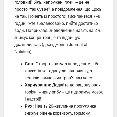
головний біль, напружені плечі – це не
просто “так буває”, а повідомлення, що щось
не так. Почніть із простого: висипайтеся 7–8
годин, їжте збалансовано, пийте достатньо
води. Наприклад, зневоднення навіть на 2%
знижує концентрацію та підвищує
дратівливість (дослідження Journal of
Nutrition).
Сон:
Створіть ритуал перед сном – без
гаджетів за годину до відпочинку, з
теплою лампою чи трав’яним чаєм.
Харчування:
Додайте до раціону овочі,
горіхи, жирну рибу – це підтримує мозок
і настрій.
Рух:
Навіть 20-хвилинна прогулянка
знижує рівень кортизолу, гормону