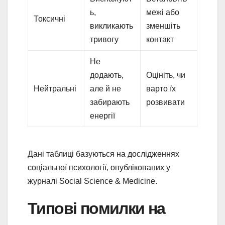
ь,
межі або
Токсичні
викликають
зменшіть
тривогу
контакт
Не
додають,
Оцініть, чи
Нейтральні
але й не
варто їх
забирають
розвивати
енергії
Дані таблиці базуються на дослідженнях
соціальної психології, опублікованих у
журналі Social Science & Medicine.
Типові помилки на