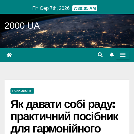
Перейти
Пт. Сер 7th, 2026
7:39:06 AM
до
вмісту
2000 UA
ПСИХОЛОГІЯ
Як давати собі раду:
практичний посібник
для гармонійного