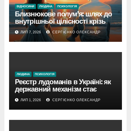
ВІДНОСИНИ
ЛЮДИНА
ПСИХОЛОГІЯ
Близнюкове полум’я: шлях до
внутрішньої цілісності крізь
дзеркало душі
ЛИП 7, 2026
СЕРГІЄНКО ОЛЕКСАНДР
ЛЮДИНА
ПСИХОЛОГІЯ
Реєстр лудоманів в Україні: як
державний механізм стає
цифровим щитом проти
ЛИП 1, 2026
СЕРГІЄНКО ОЛЕКСАНДР
азартної пастки