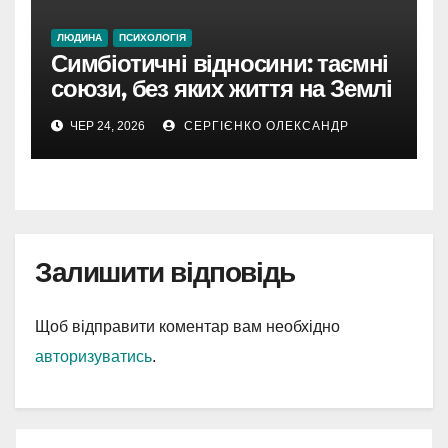
ЛЮДИНА
ПСИХОЛОГІЯ
Симбіотичні відносини: таємні
союзи, без яких життя на Землі
виглядало б інакше
ЧЕР 24, 2026
СЕРГІЄНКО ОЛЕКСАНДР
Залишити відповідь
Щоб відправити коментар вам необхідно
авторизуватись
.