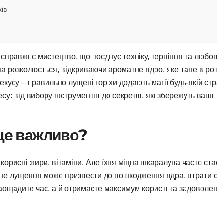
хів
а справжнє мистецтво, що поєднує техніку, терпіння та любов
а розколюється, відкриваючи ароматне ядро, яке тане в рот
кусу – правильно лущені горіхи додають магії будь-якій стра
у: від вибору інструментів до секретів, які збережуть ваші
 це важливо?
 корисні жири, вітаміни. Але їхня міцна шкаралупа часто ста
не лущення може призвести до пошкодження ядра, втрати 
 заощадите час, а й отримаєте максимум користі та задоволе