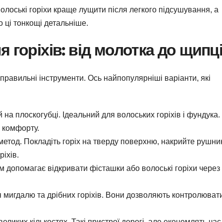
волоські горіхи краще лущити після легкого підсушування, а
 ці тонкощі детальніше.
 горіхів: від молотка до щипц
правильні інструменти. Ось найпопулярніші варіанти, які
 на плоскогубці. Ідеальний для волоських горіхів і фундука.
 комфорту.
 метод. Покладіть горіх на тверду поверхню, накрийте рушни
ріхів.
ом допомагає відкривати фісташки або волоські горіхи через
ля мигдалю та дрібних горіхів. Вони дозволяють контролюват
 великих кількостях. Такі пристрої дорогі, але економлять час