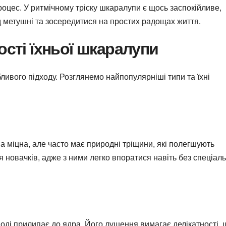
роцес. У ритмічному тріску шкаралупи є щось заспокійливе,
д метушні та зосередитися на простих радощах життя.
ості їхньої шкаралупи
бливого підходу. Розглянемо найпопулярніші типи та їхні
па міцна, але часто має природні тріщини, які полегшують
я новачків, адже з ними легко впоратися навіть без спеціал
ноді прилипає до ядра. Його лущення вимагає делікатності,