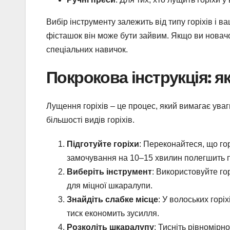
Вибір інструменту залежить від типу горіхів і 
фісташок він може бути зайвим. Якщо ви новачок
спеціальних навичок.
Покрокова інструкція: я
Лущення горіхів – це процес, який вимагає уваг
більшості видів горіхів.
Підготуйте горіхи
: Переконайтеся, що гор
замочування на 10–15 хвилин полегшить 
Виберіть інструмент
: Використовуйте гор
для міцної шкаралупи.
Знайдіть слабке місце
: У волоських гор
тиск економить зусилля.
Розколіть шкаралупу
: Тисніть рівномірн