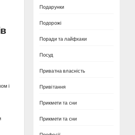
Подарунки
Подорожі
ів
Поради та лайфхаки
Посуд
Приватна власність
ком і
Привітання
Прикмети та сни
и
Прикмети та сни
.
Професії