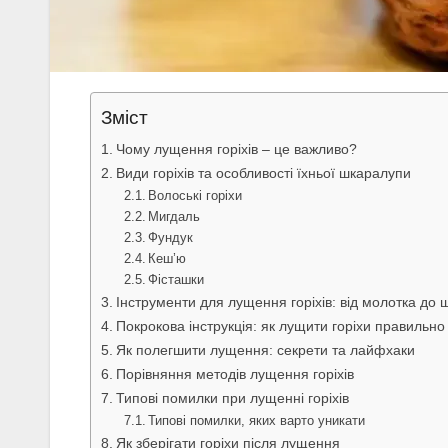
Зміст
Чому лущення горіхів – це важливо?
Види горіхів та особливості їхньої шкаралупи
Волоські горіхи
Мигдаль
Фундук
Кеш’ю
Фісташки
Інструменти для лущення горіхів: від молотка до 
Покрокова інструкція: як лущити горіхи правильно
Як полегшити лущення: секрети та лайфхаки
Порівняння методів лущення горіхів
Типові помилки при лущенні горіхів
Типові помилки, яких варто уникати
Як зберігати горіхи після лущення