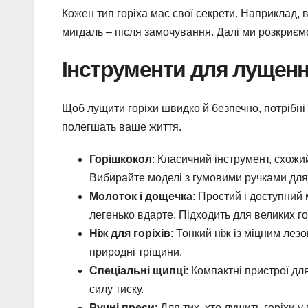
Кожен тип горіха має свої секрети. Наприклад, 
мигдаль – після замочування. Далі ми розкриємо
Інструменти для лущення
Щоб лущити горіхи швидко й безпечно, потрібні 
полегшать ваше життя.
Горішкокол
: Класичний інструмент, схожий
Вибирайте моделі з гумовими ручками для
Молоток і дощечка
: Простий і доступний
легенько вдарте. Підходить для великих го
Ніж для горіхів
: Тонкий ніж із міцним лез
природні тріщини.
Спеціальні щипці
: Компактні пристрої д
силу тиску.
Ручні преси
: Для тих, хто лущить горіхи у