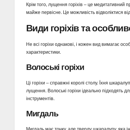
Крім того, лущення горіхів – це медитативний п
майже первісне. Це можливість відволіктися ві
Види горіхів та особлив
Не всі горіхи однакові, і кожен вид вимагає осо
характеристики.
Волоські горіхи
Ці горіхи – справжні королі столу. Їхня шкаралу
лущення. Волоські горіхи ідеально підходять дл
інструментів.
Мигдаль
Мигдаль має тонку, але тверду шкаралупу, яка і