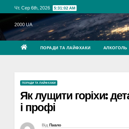
Перейти
Чт. Сер 6th, 2026
5:31:03 AM
до
вмісту
2000 UA
ПОРАДИ ТА ЛАЙФХАКИ
АЛКОГОЛЬ
ПОРАДИ ТА ЛАЙФХАКИ
Як лущити горіхи: де
і профі
Від
Павло