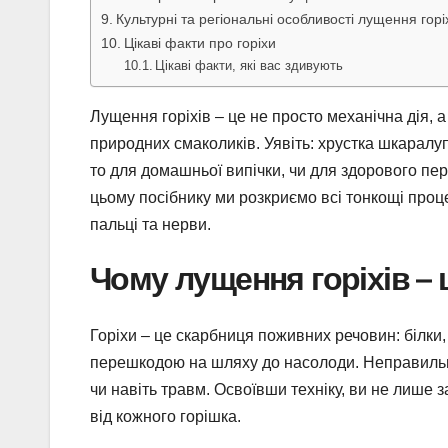
Культурні та регіональні особливості лущення горі
Цікаві факти про горіхи
Цікаві факти, які вас здивують
Лущення горіхів – це не просто механічна дія, 
природних смаколиків. Уявіть: хрустка шкаралуп
то для домашньої випічки, чи для здорового пере
цьому посібнику ми розкриємо всі тонкощі процес
пальці та нерви.
Чому лущення горіхів –
Горіхи – це скарбниця поживних речовин: білки,
перешкодою на шляху до насолоди. Неправиль
чи навіть травм. Освоївши техніку, ви не лише
від кожного горішка.