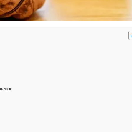
щипців