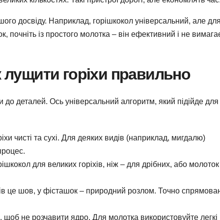
вашого досвіду. Наприклад, горішкокол універсальний, але дл
, почніть із простого молотка – він ефективний і не вимага
к лущити горіхи правильно
и до деталей. Ось універсальний алгоритм, який підійде для
іхи чисті та сухі. Для деяких видів (наприклад, мигдалю)
процес.
ішкокол для великих горіхів, ніж – для дрібних, або молоток
іхів це шов, у фісташок – природний розлом. Точно спрямова
о, щоб не розчавити ядро. Для молотка використовуйте легкі