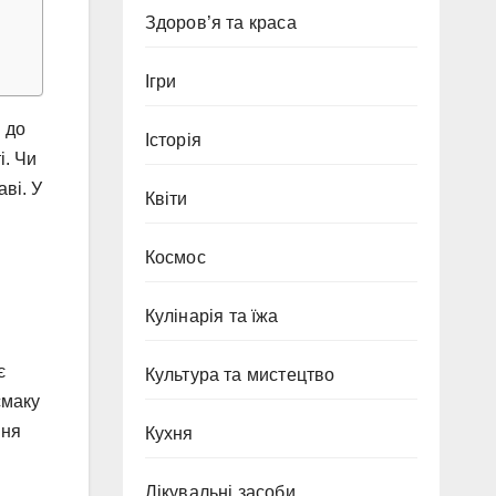
Здоров’я та краса
Ігри
 до
Історія
і. Чи
ві. У
Квіти
Космос
Кулінарія та їжа
є
Культура та мистецтво
смаку
ння
Кухня
Лікувальні засоби