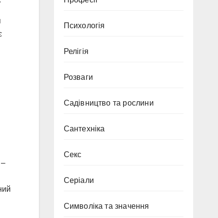
я
Психологія
є
Релігія
Розваги
Садівництво та рослини
Сантехніка
Секс
 –
Серіали
ний
Символіка та значення