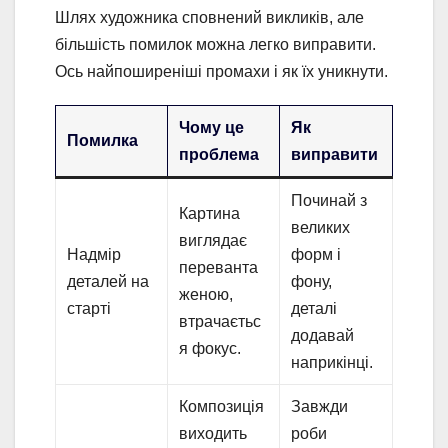
Шлях художника сповнений викликів, але
більшість помилок можна легко виправити.
Ось найпоширеніші промахи і як їх уникнути.
Чому це
Як
Помилка
проблема
виправити
Починай з
Картина
великих
виглядає
Надмір
форм і
переванта
деталей на
фону,
женою,
старті
деталі
втрачаєтьс
додавай
я фокус.
наприкінці.
Композиція
Завжди
виходить
роби