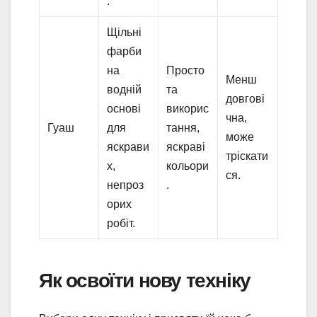
.
Щільні
фарби
на
Просто
Менш
водній
та
довгові
основі
викорис
чна,
Гуаш
для
тання,
може
яскрави
яскраві
тріскати
х,
кольори
ся.
непроз
.
орих
робіт.
Як освоїти нову техніку