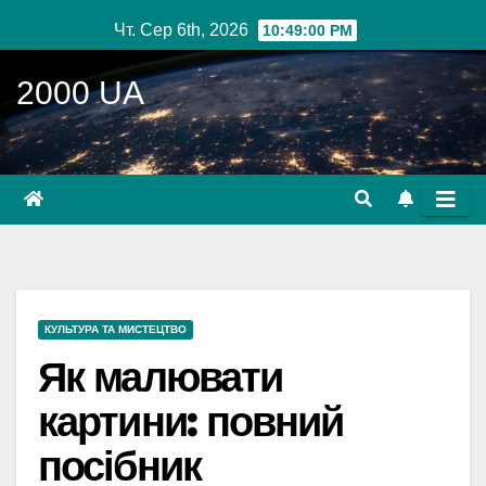
Перейти
Чт. Сер 6th, 2026
10:49:01 PM
до
вмісту
2000 UA
КУЛЬТУРА ТА МИСТЕЦТВО
Як малювати
картини: повний
посібник