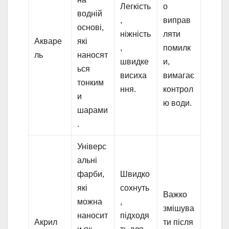
Легкість
о
водній
,
виправ
основі,
ніжність
ляти
Акваре
які
,
помилк
ль
наносят
швидке
и,
ься
висиха
вимагає
тонким
ння.
контрол
и
ю води.
шарами
.
Універс
альні
фарби,
Швидко
які
сохнуть
Важко
можна
,
змішува
наносит
підходя
Акрил
ти після