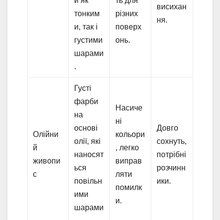
и як
ть для
висихан
тонким
різних
ня.
и, так і
поверх
густими
онь.
шарами
.
Густі
фарби
Насиче
на
ні
основі
Довго
Олійни
кольори
олії, які
сохнуть,
й
, легко
наносят
потрібні
живопи
виправ
ься
розчинн
с
ляти
повільн
ики.
помилк
ими
и.
шарами