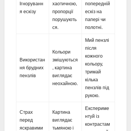
Ігноруванн
хаотичною,
попередній
я ескізу
пропорції
ескіз на
порушують
папері чи
ся.
полотні.
Мий пензлі
після
Кольори
кожного
Використан
змішуються
кольору,
ня брудних
, картина
тримай
пензлів
виглядає
кілька
неохайною.
пензлів під
рукою.
Експериме
Страх
Картина
нтуй із
перед
виглядає
контрастам
яскравими
тьмяною і