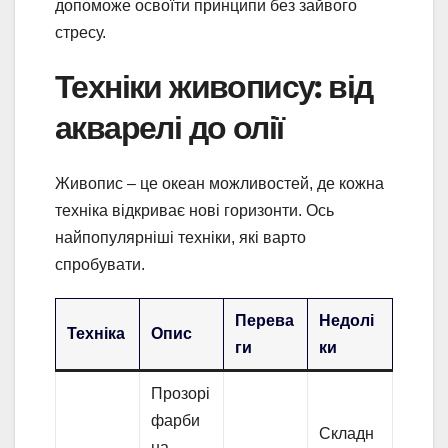
допоможе освоїти принципи без зайвого
стресу.
Техніки живопису: від
акварелі до олії
Живопис – це океан можливостей, де кожна
техніка відкриває нові горизонти. Ось
найпопулярніші техніки, які варто
спробувати.
Перева
Недолі
Техніка
Опис
ги
ки
Прозорі
фарби
Складн
на