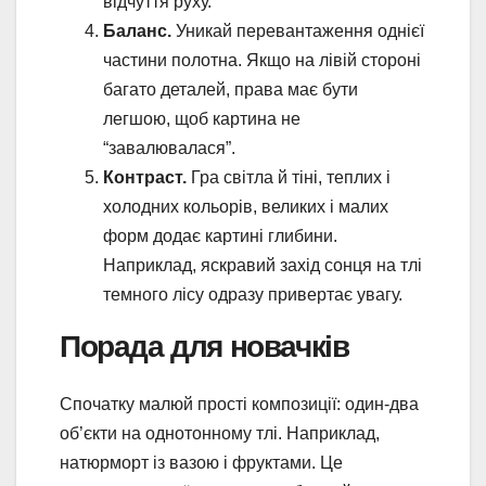
відчуття руху.
Баланс.
Уникай перевантаження однієї
частини полотна. Якщо на лівій стороні
багато деталей, права має бути
легшою, щоб картина не
“завалювалася”.
Контраст.
Гра світла й тіні, теплих і
холодних кольорів, великих і малих
форм додає картині глибини.
Наприклад, яскравий захід сонця на тлі
темного лісу одразу привертає увагу.
Порада для новачків
Спочатку малюй прості композиції: один-два
об’єкти на однотонному тлі. Наприклад,
натюрморт із вазою і фруктами. Це