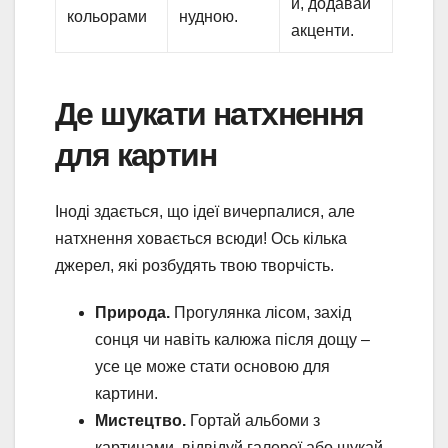
и, додавай
кольорами
нудною.
акценти.
Де шукати натхнення
для картин
Іноді здається, що ідеї вичерпалися, але
натхнення ховається всюди! Ось кілька
джерел, які розбудять твою творчість.
Природа.
Прогулянка лісом, захід
сонця чи навіть калюжа після дощу –
усе це може стати основою для
картини.
Мистецтво.
Гортай альбоми з
картинами, відвідуй галереї або шукай