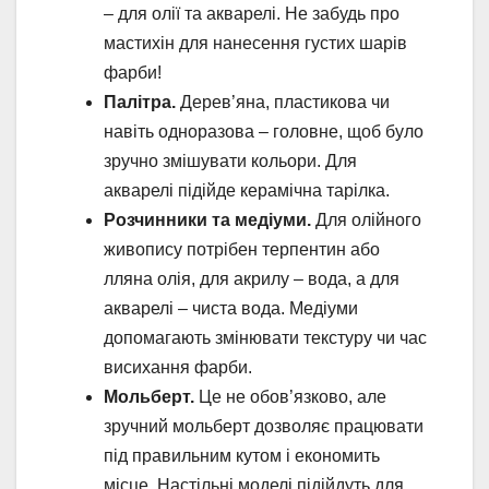
– для олії та акварелі. Не забудь про
мастихін для нанесення густих шарів
фарби!
Палітра.
Дерев’яна, пластикова чи
навіть одноразова – головне, щоб було
зручно змішувати кольори. Для
акварелі підійде керамічна тарілка.
Розчинники та медіуми.
Для олійного
живопису потрібен терпентин або
лляна олія, для акрилу – вода, а для
акварелі – чиста вода. Медіуми
допомагають змінювати текстуру чи час
висихання фарби.
Мольберт.
Це не обов’язково, але
зручний мольберт дозволяє працювати
під правильним кутом і економить
місце. Настільні моделі підійдуть для