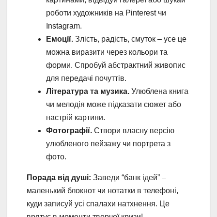
роботи художників на Pinterest чи
Instagram.
Емоції.
Злість, радість, смуток – усе це
можна виразити через кольори та
форми. Спробуй абстрактний живопис
для передачі почуттів.
Література та музика.
Улюблена книга
чи мелодія може підказати сюжет або
настрій картини.
Фотографії.
Створи власну версію
улюбленого пейзажу чи портрета з
фото.
Порада від душі:
Заведи “банк ідей” –
маленький блокнот чи нотатки в телефоні,
куди записуй усі спалахи натхнення. Це
врятує в моменти творчої кризи!