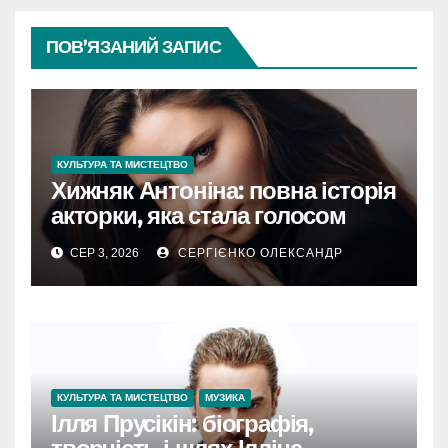
ПОВ’ЯЗАНИЙ ЗАПИС
КУЛЬТУРА ТА МИСТЕЦТВО
Хижняк Антоніна: повна історія
акторки, яка стала голосом
покоління
СЕР 3, 2026
СЕРГІЄНКО ОЛЕКСАНДР
КУЛЬТУРА ТА МИСТЕЦТВО
МУЗИКА
Ілля Прусікін: біографія,