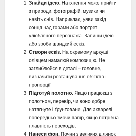
Знайди ідею.
Натхнення може прийти
з природи, фотографій, музики чи
навіть снів. Наприклад, уяви захід
сонця над горами або портрет
улюбленого персонажа. Запиши ідею
або зроби швидкий ескіз.
Створи ескіз.
На окремому аркуші
олівцем намалюй композицію. Не
заглиблюйся в деталі – головне,
визначити розташування об’єктів і
пропорції.
Підготуй полотно.
Якщо працюєш з
полотном, перевір, чи воно добре
натягнуте і ґрунтоване. Для акварелі
попередньо змочи папір, якщо потрібна
плавність переходів.
Нанеси фон.
Почни з великих ділянок