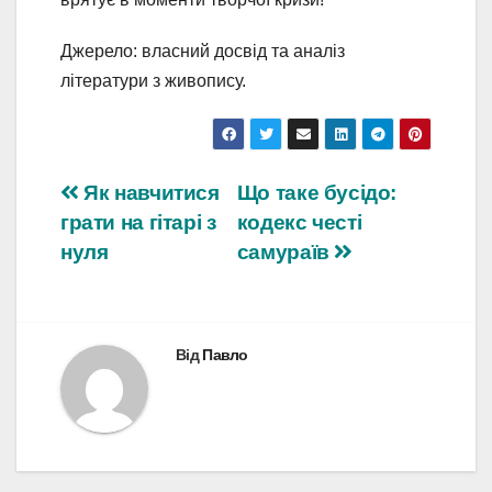
Джерело: власний досвід та аналіз
літератури з живопису.
Навігація
Як навчитися
Що таке бусідо:
грати на гітарі з
кодекс честі
записів
нуля
самураїв
Від
Павло