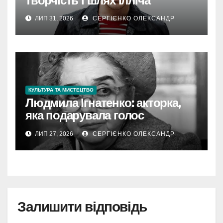
творчість і шлях Ілліча
ЛИП 31, 2026
СЕРГІЄНКО ОЛЕКСАНДР
КУЛЬТУРА ТА МИСТЕЦТВО
Людмила Ігнатенко: акторка,
яка подарувала голос
дитинству і серце театру
ЛИП 27, 2026
СЕРГІЄНКО ОЛЕКСАНДР
Залишити відповідь