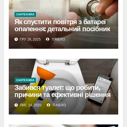
САНТЕХНІКА
Як спустити повітря з батареї
опалення: детальний посібник
з порадами
ГРУ 26, 2025
ПАВЛО
САНТЕХНІКА
Забився туалет: що робити,
причини та ефективні рішення
в Україні
ЛИС 14, 2025
ПАВЛО