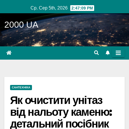
Перейти
Ср. Сер 5th, 2026
2:47:10 PM
до
вмісту
2000 UA
САНТЕХНІКА
Як очистити унітаз
від нальоту каменю:
детальний посібник