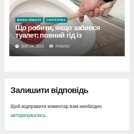
ВАННА КІМНАТА
САНТЕХНІКА
Що робити, якщо забився
туалет: повний гід із
прочищення
ЛИП 24, 2025
ПАВЛО
Залишити відповідь
Щоб відправити коментар вам необхідно
авторизуватись
.