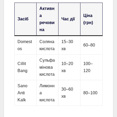
Активн
а
Ціна
Засіб
Час дії
речови
(грн)
на
Domest
Соляна
15–30
60–80
os
кислота
хв
Сульфа
Cillit
10–20
100–
мінова
Bang
хв
120
кислота
Sano
Лимонн
30–60
Anti
а
80–100
хв
Kalk
кислота