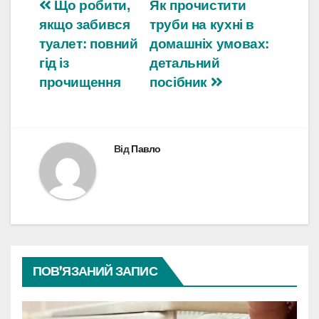
Навігація
Що робити,
Як прочистити
якщо забився
труби на кухні в
записів
туалет: повний
домашніх умовах:
гід із
детальний
прочищення
посібник
Від
Павло
ПОВ’ЯЗАНИЙ ЗАПИС