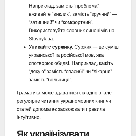
Наприклад, замість “проблема”
вживайте “виклик”, замість “зручний” —
“затишний” чи “комфортний”.
Використовуйте словник синонімів на
Slovnyk.ua.
Уникайте суржику.
Суржик — це суміш
української та російської мов, яка
спотворює обидві. Наприклад, кажіть
“дякую” замість “спасибі” чи “лікарня”
замість “больниця”.
Граматика може здаватися складною, але
регулярне читання україномовних книг чи
статей допомагає засвоювати правила
інтуїтивно.
Як українізувати