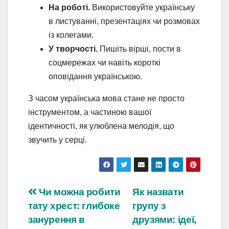
На роботі.
Використовуйте українську
в листуванні, презентаціях чи розмовах
із колегами.
У творчості.
Пишіть вірші, пости в
соцмережах чи навіть короткі
оповідання українською.
З часом українська мова стане не просто
інструментом, а частиною вашої
ідентичності, як улюблена мелодія, що
звучить у серці.
Навігація
Чи можна робити
Як назвати
тату хрест: глибоке
групу з
записів
занурення в
друзями: ідеї,