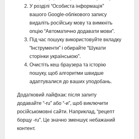
У розділі “Особиста інформація”
вашого Google-облікового запису
видаліть російську мову та вимкніть
опцію “Автоматично додавати мови”.
Під час пошуку використовуйте вкладку
“Інструменти” і обирайте “Шукати
сторінки українською”.
Очистіть кеш браузера та історію
пошуку, щоб алгоритми швидше
адаптувалися до ваших уподобань.
Додатковий лайфхак: після запиту
додавайте “-ru” або “-и”, щоб виключити
російськомовні сайти. Наприклад, “рецепт
борщу -ru”. Це значно зменшує небажаний
контент.