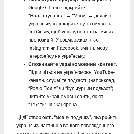
Google Chrome відкрийте
“Налаштування” → “Мови” → додайте
українську як пріоритетну та видаліть
російську, щоб уникнути автоматичних
пропозицій. У соцмережах, як-от
Instagram чи Facebook, змініть мову
інтерфейсу на українську.
Споживайте україномовний контент.
Підпишіться на україномовні YouTube-
канали, слухайте подкасти (наприклад,
“Радіо Поділ” чи “Культурний подкаст”) і
читайте україномовні сайти, як-от
“Тексти” чи “Заборона”.
Ці дії створюють “мовну подушку”, яка робить
українську частиною вашого повсякденного
життя. З часом ви звикнете бачити й чути її