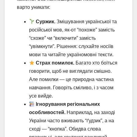
варто уникати:
Суржик.
Змішування української та
російської мов, як-от “похоже” замість
“схоже” чи “включити” замість
“увімкнути”. Рішення: слухайте носіїв
мови та читайте україномовні тексти.
Страх помилок.
Багато хто боїться
говорити, щоб не виглядати смішно.
Але помилки — це природна частина
навчання. Говоріть сміливо, і з часом
усе вийде.
Ігнорування регіональних
особливостей.
Наприклад, на заході
України часто вживають “ґудзик”, а на
сході — “кнопка”. Обидва слова