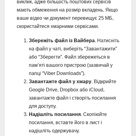
виклик, адже більшість поштових сервісів
мають обмеження на розмір вкладень. Якщо
ваше відео чи документ перевищує 25 МБ,
скористайтеся хмарними сервісами.
Збережіть файл із Вайбера
. Натисніть
на файл у чаті, виберіть “Завантажити”
або “Зберегти”. Файл збережеться в
пам’яті вашого пристрою (зазвичай у
папці “Viber Downloads”).
Завантажте файл у хмару
. Відкрийте
Google Drive, Dropbox або iCloud,
завантажте файл і створіть посилання
для доступу.
Надішліть посилання
. Скопіюйте
посилання, вставте його в лист і
надішліть одержувачу.