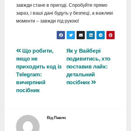
завжди стане в пригоді. Спробуйте прямо
зараз, і ваші дані будуть у безпеці, а важливі
моменти – завжди під рукою!
Навігація
Що робити,
Як у Вайбері
якщо не
подивитись, хто
записів
приходить код із
поставив лайк:
Telegram:
детальний
вичерпний
посібник
посібник
Від
Павло