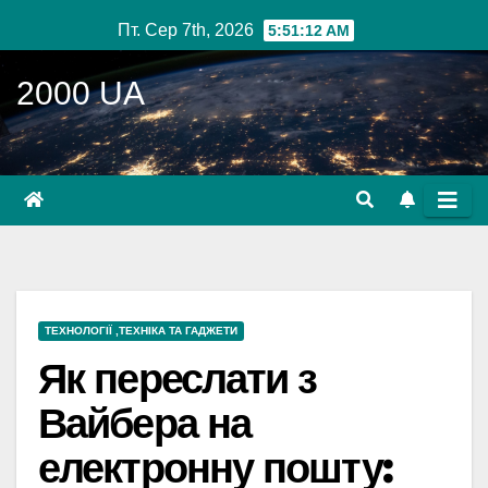
Перейти
Пт. Сер 7th, 2026
5:51:14 AM
до
вмісту
2000 UA
ТЕХНОЛОГІЇ ,ТЕХНІКА ТА ГАДЖЕТИ
Як переслати з
Вайбера на
електронну пошту: