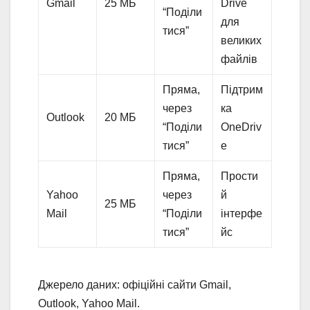
Gmail
25 МБ
Drive
“Поділи
для
тися”
великих
файлів
Пряма,
Підтрим
через
ка
Outlook
20 МБ
“Поділи
OneDriv
тися”
e
Пряма,
Прости
Yahoo
через
й
25 МБ
Mail
“Поділи
інтерфе
тися”
йс
Джерело даних: офіційні сайти Gmail,
Outlook, Yahoo Mail.