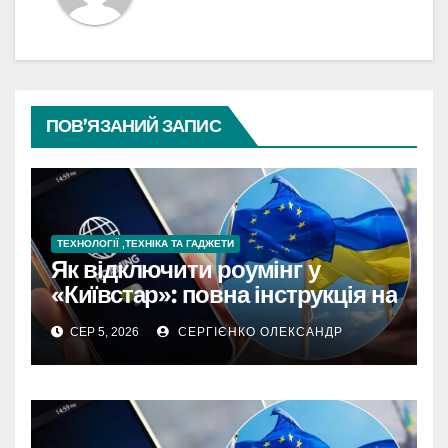
ПОВ’ЯЗАНИЙ ЗАПИС
ТЕХНОЛОГІЇ ,ТЕХНІКА ТА ГАДЖЕТИ
Як відключити роумінг у
«Київстар»: повна інструкція на
2026 рік
СЕР 5, 2026
СЕРГІЄНКО ОЛЕКСАНДР