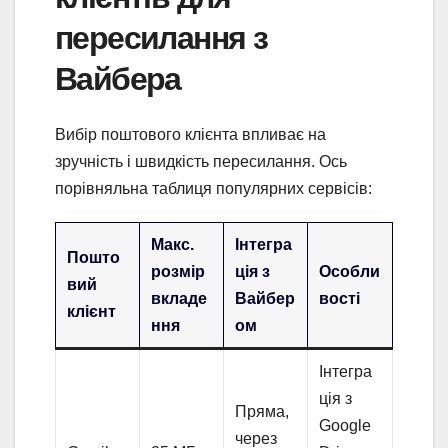
пересилання з
Вайбера
Вибір поштового клієнта впливає на
зручність і швидкість пересилання. Ось
порівняльна таблиця популярних сервісів:
Макс.
Інтегра
Пошто
розмір
ція з
Особли
вий
вкладе
Вайбер
вості
клієнт
ння
ом
Інтегра
ція з
Пряма,
Google
через