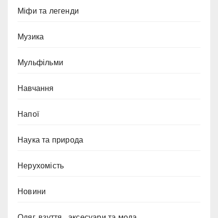
Міфи та легенди
Музика
Мульфільми
Навчання
Напої
Наука та природа
Нерухомість
Новини
Одяг, взуття , аксесуари та мода