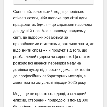
Сонячний, золотистий мед, що повільно
стікає з ложки, ніби шепоче про літні луки і
працьовитих бджіл, – це справжня насолода
для душі й тіла. Але в нашому швидкому
світі, де підробки ховаються за
привабливими етикетками, важливо знати, як
відрізнити справжній продукт від того, що
розбавлений цукром чи сиропом. Ця стаття
розкриє всі нюанси перевірки меду на
домішки цукру, від простих домашніх тестів
до професійних лабораторних методів, з
акцентом на актуальні підходи 2025 року.
Мед – це не просто солодощі, а складний
еліксир, створений природою, з понад 300
біологічно активними речовинами,