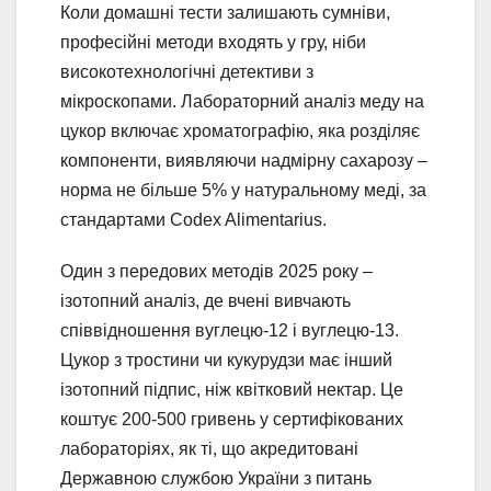
Коли домашні тести залишають сумніви,
професійні методи входять у гру, ніби
високотехнологічні детективи з
мікроскопами. Лабораторний аналіз меду на
цукор включає хроматографію, яка розділяє
компоненти, виявляючи надмірну сахарозу –
норма не більше 5% у натуральному меді, за
стандартами Codex Alimentarius.
Один з передових методів 2025 року –
ізотопний аналіз, де вчені вивчають
співвідношення вуглецю-12 і вуглецю-13.
Цукор з тростини чи кукурудзи має інший
ізотопний підпис, ніж квітковий нектар. Це
коштує 200-500 гривень у сертифікованих
лабораторіях, як ті, що акредитовані
Державною службою України з питань