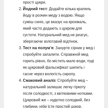
прості цукри.
Йодний тест
: Додайте кілька крапель
йоду в розчин меду з водою. Якщо
суміш синіє, це вказує на крохмаль,
який часто додають з цукром для
густоти. Натуральний мед не реагує,
зберігаючи золотавий відтінок.
Тест на полум’я
: Занурте сірник у мед і
спробуйте запалити. Справжній мед
горить рівно, бо містить мало води, тоді
як цукровий фальсифікат шипить і
гасне через вологість сиропу.
Смаковий аналіз
: Спробуйте мед –
натуральний залишає легку гіркоту
після солодкості, з квітковими нотками.
Цукровий же – нудотно солодкий, без
глибини, ніби їсте простий цукор.