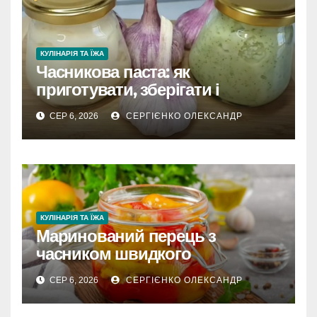
КУЛІНАРІЯ ТА ЇЖА
Часникова паста: як
приготувати, зберігати і
розкрити весь смак
СЕР 6, 2026
СЕРГІЄНКО ОЛЕКСАНДР
КУЛІНАРІЯ ТА ЇЖА
Маринований перець з
часником швидкого
приготування
СЕР 6, 2026
СЕРГІЄНКО ОЛЕКСАНДР