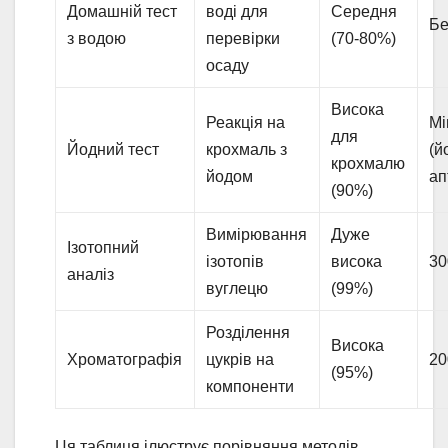
Домашній тест
воді для
Середня
Бе
з водою
перевірки
(70-80%)
осаду
Висока
Реакція на
Мі
для
Йодний тест
крохмаль з
(й
крохмалю
йодом
ап
(90%)
Вимірювання
Дуже
Ізотопний
ізотопів
висока
30
аналіз
вуглецю
(99%)
Розділення
Висока
Хроматографія
цукрів на
20
(95%)
компоненти
Ця таблиця ілюструє порівняння методів,