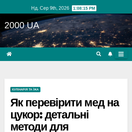
Перейти
Нд. Сер 9th, 2026
1:08:16 PM
до
вмісту
2000 UA
КУЛІНАРІЯ ТА ЇЖА
Як перевірити мед на
цукор: детальні
методи для