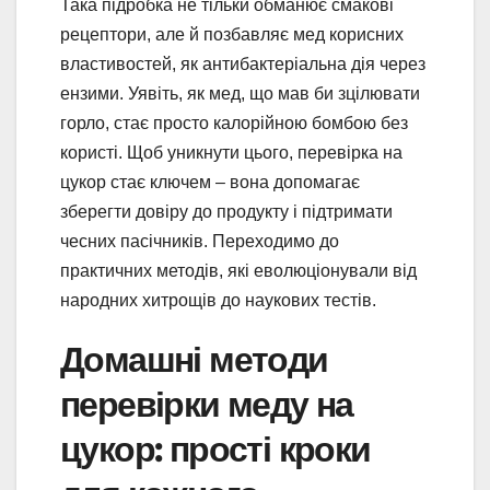
Така підробка не тільки обманює смакові
рецептори, але й позбавляє мед корисних
властивостей, як антибактеріальна дія через
ензими. Уявіть, як мед, що мав би зцілювати
горло, стає просто калорійною бомбою без
користі. Щоб уникнути цього, перевірка на
цукор стає ключем – вона допомагає
зберегти довіру до продукту і підтримати
чесних пасічників. Переходимо до
практичних методів, які еволюціонували від
народних хитрощів до наукових тестів.
Домашні методи
перевірки меду на
цукор: прості кроки