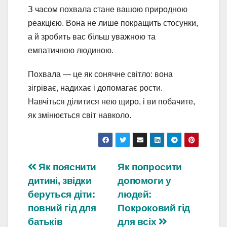
З часом похвала стане вашою природною
реакцією. Вона не лише покращить стосунки,
а й зробить вас більш уважною та
емпатичною людиною.
Похвала — це як сонячне світло: вона
зігріває, надихає і допомагає рости.
Навчіться ділитися нею щиро, і ви побачите,
як змінюється світ навколо.
Навігація
Як пояснити
Як попросити
дитині, звідки
допомоги у
записів
беруться діти:
людей:
повний гід для
Покроковий гід
батьків
для всіх