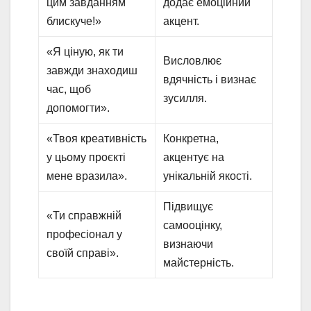
цим завданням
додає емоційний
блискуче!»
акцент.
«Я ціную, як ти
Висловлює
завжди знаходиш
вдячність і визнає
час, щоб
зусилля.
допомогти».
«Твоя креативність
Конкретна,
у цьому проєкті
акцентує на
мене вразила».
унікальній якості.
Підвищує
«Ти справжній
самооцінку,
професіонал у
визнаючи
своїй справі».
майстерність.