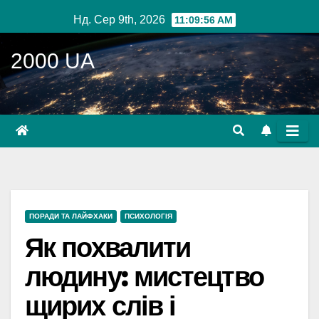
Перейти
Нд. Сер 9th, 2026
11:09:57 AM
до
вмісту
2000 UA
ПОРАДИ ТА ЛАЙФХАКИ
ПСИХОЛОГІЯ
Як похвалити
людину: мистецтво
щирих слів і