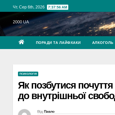
Перейти
Чт. Сер 6th, 2026
7:37:57 AM
до
вмісту
2000 UA
ПОРАДИ ТА ЛАЙФХАКИ
АЛКОГОЛЬ
ПСИХОЛОГІЯ
Як позбутися почуття
до внутрішньої своб
Від
Павло