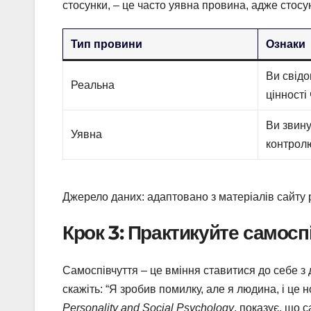
стосунки, – це часто уявна провина, адже стосу
Тип провини
Ознаки
Ви свід
Реальна
цінності
Ви звину
Уявна
контрол
Джерело даних: адаптовано з матеріалів сайту 
Крок 3: Практикуйте самосп
Самоспівчуття – це вміння ставитися до себе з 
скажіть: “Я зробив помилку, але я людина, і це
Personality and Social Psychology
, показує, що 