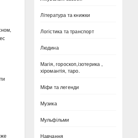
Література та книжки
сном,
Логістика та транспорт
рес
Людина
Магія, гороскоп,ізотерика ,
хіромантія, таро.
ити
Міфи та легенди
Музика
Мульфільми
оже
Навчання