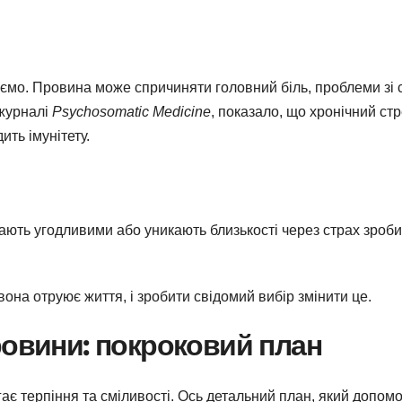
аємо. Провина може спричиняти головний біль, проблеми зі 
 журналі
Psychosomatic Medicine
, показало, що хронічний ст
ить імунітету.
тають угодливими або уникають близькості через страх зроб
вона отруює життя, і зробити свідомий вибір змінити це.
ровини: покроковий план
ає терпіння та сміливості. Ось детальний план, який допом