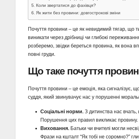
Коли звертатися до фахівця?
Як жити без провини: довгострокові зміни
Почуття провини – це як невидимий тягар, що тис
виникати через дрібниці чи глибокі переживання
розберемо, звідки береться провина, як вона впл
повні груди.
Що таке почуття провин
Почуття провини – це емоція, яка сигналізує, 
суддя, який звинувачує нас у порушенні мораль
Соціальні норми.
З дитинства нас вчать,
Порушення цих правил викликає провину.
Виховання.
Батьки чи вчителі могли несв
Фрази на кшталт “Як тобі не соромно?” гли