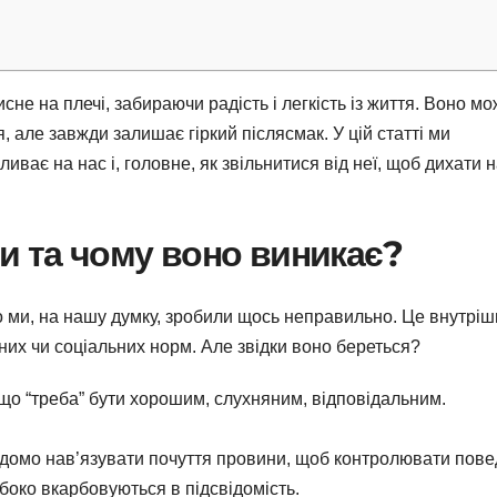
не на плечі, забираючи радість і легкість із життя. Воно м
, але завжди залишає гіркий післясмак. У цій статті ми
иває на нас і, головне, як звільнитися від неї, щоб дихати 
и та чому воно виникає?
що ми, на нашу думку, зробили щось неправильно. Це внутріш
них чи соціальних норм. Але звідки воно береться?
 що “треба” бути хорошим, слухняним, відповідальним.
ідомо нав’язувати почуття провини, щоб контролювати повед
боко вкарбовуються в підсвідомість.