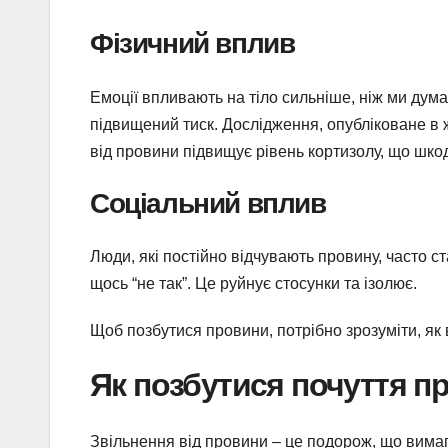
Фізичний вплив
Емоції впливають на тіло сильніше, ніж ми дум
підвищений тиск. Дослідження, опубліковане в
від провини підвищує рівень кортизолу, що шкод
Соціальний вплив
Люди, які постійно відчувають провину, часто с
щось “не так”. Це руйнує стосунки та ізолює.
Щоб позбутися провини, потрібно зрозуміти, як 
Як позбутися почуття п
Звільнення від провини – це подорож, що вимаг