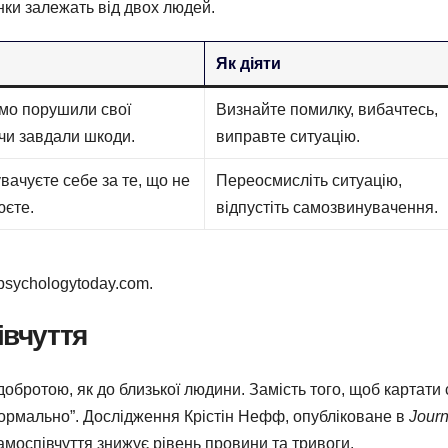
нки залежать від двох людей.
Як діяти
омо порушили свої
Визнайте помилку, вибачтесь,
 чи завдали шкоди.
виправте ситуацію.
вачуєте себе за те, що не
Переосмисліть ситуацію,
юєте.
відпустіть самозвинувачення.
psychologytoday.com.
івчуття
добротою, як до близької людини. Замість того, щоб картати 
 нормально”. Дослідження Крістін Нефф, опубліковане в
Journ
самоспівчуття знижує рівень провини та тривоги.