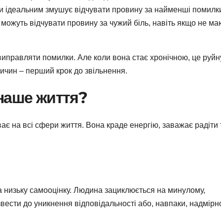
и ідеальним змушує відчувати провину за найменші помилк
можуть відчувати провину за чужий біль, навіть якщо не ма
иправляти помилки. Але коли вона стає хронічною, це руйн
ричин – перший крок до звільнення.
наше життя?
ває на всі сфери життя. Вона краде енергію, заважає радіти 
а низьку самооцінку. Людина зациклюється на минулому,
ести до уникнення відповідальності або, навпаки, надмірн