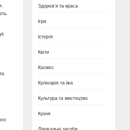
и.
Здоров’я та краса
ють
Ігри
ує
Історія
Квіти
Космос
та
Кулінарія та їжа
Культура та мистецтво
Кухня
ого
Лікувальні засоби