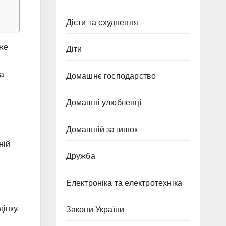
Дієти та схуднення
оже
Діти
на
Домашнє господарство
Домашні улюбленці
Домашній затишок
ній
Дружба
Електроніка та електротехніка
інку.
Закони України