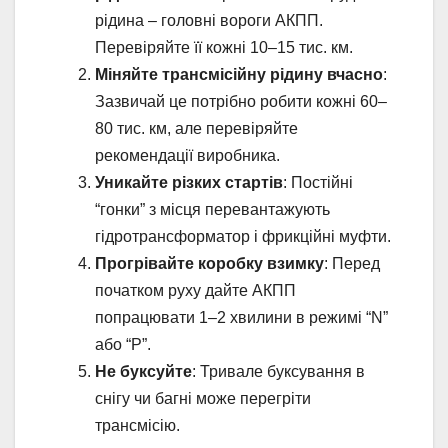
рідина – головні вороги АКПП.
Перевіряйте її кожні 10–15 тис. км.
Міняйте трансмісійну рідину вчасно
:
Зазвичай це потрібно робити кожні 60–
80 тис. км, але перевіряйте
рекомендації виробника.
Уникайте різких стартів
: Постійні
“гонки” з місця перевантажують
гідротрансформатор і фрикційні муфти.
Прогрівайте коробку взимку
: Перед
початком руху дайте АКПП
попрацювати 1–2 хвилини в режимі “N”
або “P”.
Не буксуйте
: Тривале буксування в
снігу чи багні може перегріти
трансмісію.