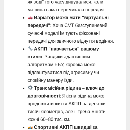
як водії того часу дивувалися, коли
машина сама перемикала передачі!
Варіатор може мати “віртуальні
передачі”
: Хоча CVT безступеневий,
сучасні моделі імітують фіксовані
передачі для звичного відчуття водіння.
АКПП “навчається” вашому
стилю
: Завдяки адаптивним
алгоритмам ЕБУ, коробка може
підлаштуватися під агресивну чи
спокійну манеру їзди.
Трансмісійна рідина – ключ до
довговічності
: Якісна рідина може
продовжити життя АКПП на десятки
тисяч кілометрів, але її треба міняти
кожні 60–80 тис. км.
Спортивні АКПП швидші за