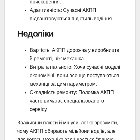
прискорення.
Адаптивність: Сучасні АКПП
підлаштовуються під стиль водіння.
Недоліки
Вартість: АКПП дорожча у виробництві
й ремонті, ніж механіка.
Витрата пального: Хоча сучасні моделі
економічні, вони все ще поступаються
механіці за цим параметром.
Складність ремонту: Поломка АКПП
часто вимагає спеціалізованого
сервісу.
Зваживши плюси й мінуси, легко зрозуміти,
чому АКПП обирають мільйони водіїв, але
для когось механіка залишається “душею