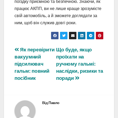
поїздку приємною та безпечною. Знаючи, як
працює АКПП, ви не лише краще зрозумієте
свій автомобіль, а й зможете доглядати за
ним, щоб він служив довгі роки.
Навігація
Як перевірити
Що буде, якщо
вакуумний
проїхати на
записів
підсилювач
ручному гальмі:
гальм: повний
наслідки, ризики та
посібник
поради
Від
Павло