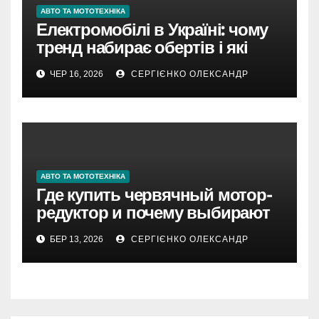
АВТО ТА МОТОТЕХНІКА
Електромобілі в Україні: чому
тренд набирає обертів і які
ризики варто враховувати
ЧЕР 16, 2026
СЕРГІЄНКО ОЛЕКСАНДР
АВТО ТА МОТОТЕХНІКА
Где купить червячный мотор-
редуктор и почему выбирают
компанию “Солид Груп”
БЕР 13, 2026
СЕРГІЄНКО ОЛЕКСАНДР