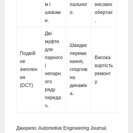
м і
пальног
високих
шківам
о.
обертах
и.
.
Дві
муфти
Швидке
для
Подвій
переми
парного
Висока
не
кання,
і
вартість
зчеплен
спортив
непарн
ремонт
ня
на
ого
у.
(DCT)
динамік
ряду
а.
переда
ч.
Джерело: Automotive Engineering Journal,