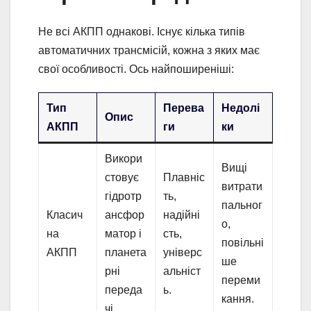
Не всі АКПП однакові. Існує кілька типів
автоматичних трансмісій, кожна з яких має
свої особливості. Ось найпоширеніші:
Тип
Перева
Недолі
Опис
АКПП
ги
ки
Викори
Вищі
стовує
Плавніс
витрати
гідротр
ть,
пальног
Класич
ансфор
надійні
о,
на
матор і
сть,
повільні
АКПП
планета
універс
ше
рні
альніст
переми
переда
ь.
кання.
чі.