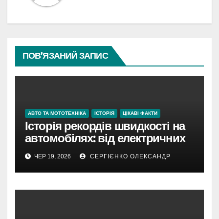
ПОВ’ЯЗАНИЙ ЗАПИС
АВТО ТА МОТОТЕХНІКА
ІСТОРІЯ
ЦІКАВІ ФАКТИ
Історія рекордів швидкості на
автомобілях: від електричних
екіпажів до надзвукових
ЧЕР 19, 2026
СЕРГІЄНКО ОЛЕКСАНДР
монстрів