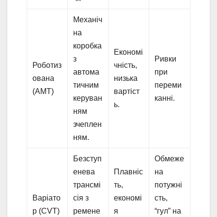
Механіч
на
коробка
Економі
з
Ривки
Роботиз
чність,
автома
при
ована
низька
тичним
переми
(AMT)
вартіст
керуван
канні.
ь.
ням
зчеплен
ням.
Безступ
Обмеже
енева
Плавніс
на
трансмі
ть,
потужні
Варіато
сія з
економі
сть,
р (CVT)
ремене
я
“гул” на