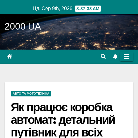
Перейти
Нд. Сер 9th, 2026
8:37:34 AM
до
вмісту
2000 UA
АВТО ТА МОТОТЕХНІКА
Як працює коробка
автомат: детальний
путівник для всіх