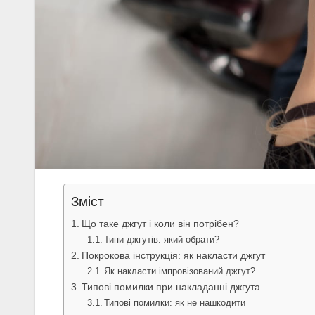
Зміст
Що таке джгут і коли він потрібен?
Типи джгутів: який обрати?
Покрокова інструкція: як накласти джгут
Як накласти імпровізований джгут?
Типові помилки при накладанні джгута
Типові помилки: як не нашкодити