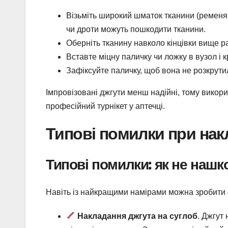
Візьміть широкий шматок тканини (ременя
чи дроти можуть пошкодити тканини.
Оберніть тканину навколо кінцівки вище ра
Вставте міцну паличку чи ложку в вузол і к
Зафіксуйте паличку, щоб вона не розкрутил
Імпровізовані джгути менш надійні, тому викори
професійний турнікет у аптечці.
Типові помилки при нак
Типові помилки: як не нашк
Навіть із найкращими намірами можна зробити 
Накладання джгута на суглоб
. Джгут 