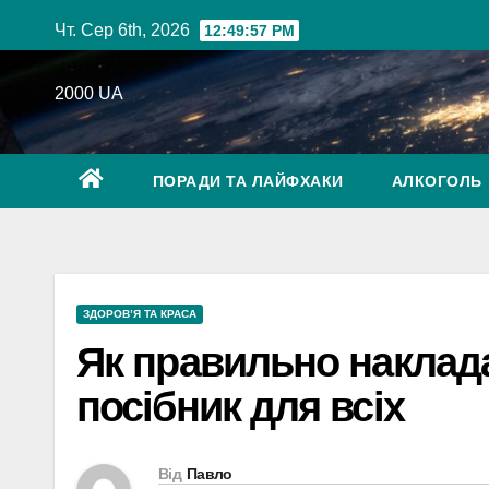
Перейти
Чт. Сер 6th, 2026
12:49:58 PM
до
вмісту
2000 UA
ПОРАДИ ТА ЛАЙФХАКИ
АЛКОГОЛЬ
ЗДОРОВ’Я ТА КРАСА
Як правильно наклад
посібник для всіх
Від
Павло