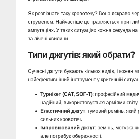
Як розпізнати таку кровотечу? Вона яскраво-че
струменем. Найчастіше це трапляється при глиб
ампутаціях. У таких ситуаціях кожна секунда на
за лічені хвилини.
Типи джгутів: який обрати?
Сучасні джгути бувають кількох видів, і кожен м
найефективніший інструмент у критичній ситуаці
Турнікет (CAT, SOF-T)
: професійний меди
надійний, використовується арміями світу.
Еластичний джгут
: гумовий ремінь, який
сильних кровотеч.
Імпровізований джгут
: ремінь, мотузка 
але потребує обережності.