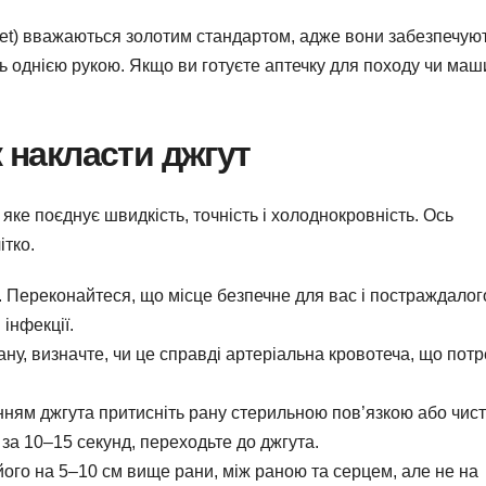
quet) вважаються золотим стандартом, адже вони забезпечую
ть однією рукою. Якщо ви готуєте аптечку для походу чи маш
к накласти джгут
ке поєднує швидкість, точність і холоднокровність. Ось
ітко.
. Переконайтеся, що місце безпечне для вас і постраждалог
інфекції.
ану, визначте, чи це справді артеріальна кровотеча, що пот
нням джгута притисніть рану стерильною пов’язкою або чис
за 10–15 секунд, переходьте до джгута.
його на 5–10 см вище рани, між раною та серцем, але не на