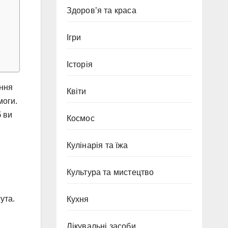
Здоров’я та краса
Ігри
Історія
іння
Квіти
моги.
 ви
Космос
Кулінарія та їжа
Культура та мистецтво
ута.
Кухня
Лікувальні засоби