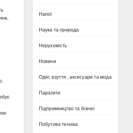
ть
Напої
ини,
Наука та природа
Нерухомість
Новини
Одяг, взуття , аксесуари та мода
о.
Паразити
ребує
Підпримництво та бізнес
тою
Побутова техніка