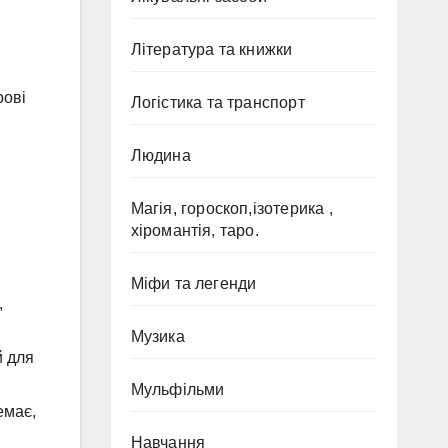
Література та книжки
рові
Логістика та транспорт
Людина
Магія, гороскоп,ізотерика ,
хіромантія, таро.
Міфи та легенди
,
Музика
й для
Мульфільми
емає,
Навчання