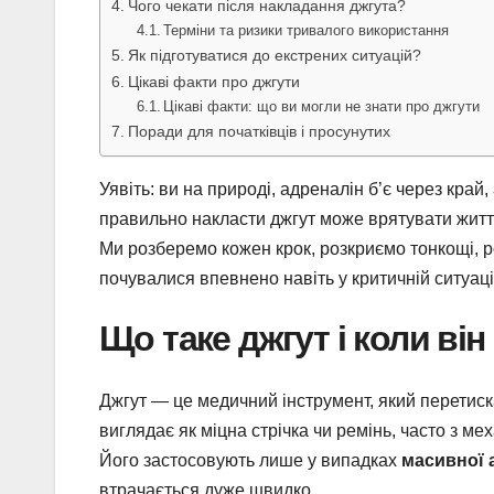
Чого чекати після накладання джгута?
Терміни та ризики тривалого використання
Як підготуватися до екстрених ситуацій?
Цікаві факти про джгути
Цікаві факти: що ви могли не знати про джгути
Поради для початківців і просунутих
Уявіть: ви на природі, адреналін б’є через край
правильно накласти джгут може врятувати життя
Ми розберемо кожен крок, розкриємо тонкощі, 
почувалися впевнено навіть у критичній ситуаці
Що таке джгут і коли він
Джгут — це медичний інструмент, який перетиск
виглядає як міцна стрічка чи ремінь, часто з м
Його застосовують лише у випадках
масивної 
втрачається дуже швидко.