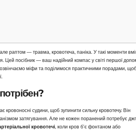
, але раптом — травма, кровотеча, паніка. У такі моменти вм
. Цей посібник — ваш надійний компас у світі першої допо
розвінчаємо міфи та поділимося практичними порадами, щоб
ї.
 потрібен?
ає кровоносні судини, щоб зупинити сильну кровотечу. Він
еханізмом затягування. Але не кожен поранений потребує джг
артеріальної кровотечі
, коли кров б’є фонтаном або