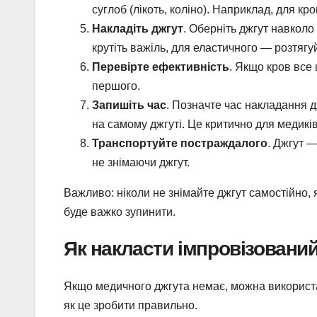
суглоб (лікоть, коліно). Наприклад, для кр
Накладіть джгут
. Оберніть джгут навколо 
крутіть важіль, для еластичного — розтягуй
Перевірте ефективність
. Якщо кров все 
першого.
Запишіть час
. Позначте час накладання д
на самому джгуті. Це критично для медиків
Транспортуйте постраждалого
. Джгут 
не знімаючи джгут.
Важливо: ніколи не знімайте джгут самостійно,
буде важко зупинити.
Як накласти імпровізовани
Якщо медичного джгута немає, можна використат
як це зробити правильно.