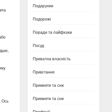
Подарунки
кета
Подорожі
Поради та лайфхаки
або
Посуд
идше,
Приватна власність
яку
Привітання
Прикмети та сни
Прикмети та сни
. Ось
Професії