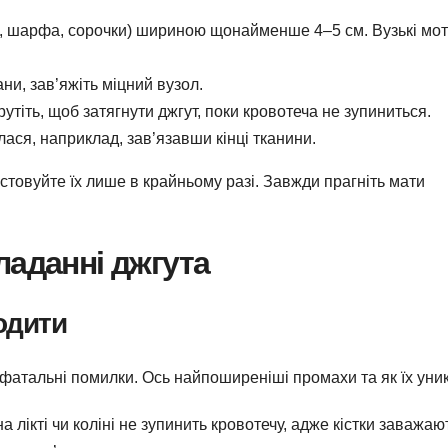
, шарфа, сорочки) шириною щонайменше 4–5 см. Вузькі мот
ни, зав’яжіть міцний вузол.
рутіть, щоб затягнути джгут, поки кровотеча не зупиниться.
ася, наприклад, зав’язавши кінці тканини.
стовуйте їх лише в крайньому разі. Завжди прагніть мати
ладанні джгута
одити
фатальні помилки. Ось найпоширеніші промахи та як їх уник
на лікті чи коліні не зупинить кровотечу, адже кістки заважаю