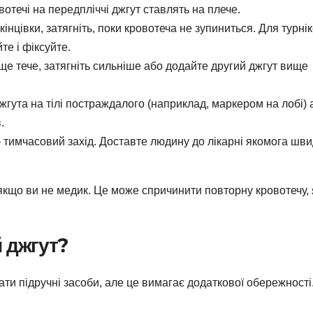
овотечі на передпліччі джгут ставлять на плече.
кінцівки, затягніть, поки кровотеча не зупиниться. Для турні
те і фіксуйте.
ще тече, затягніть сильніше або додайте другий джгут вище
жгута на тілі постраждалого (наприклад, маркером на лобі) 
.
— тимчасовий захід. Доставте людину до лікарні якомога шв
 якщо ви не медик. Це може спричинити повторну кровотечу, 
й джгут?
и підручні засоби, але це вимагає додаткової обережності