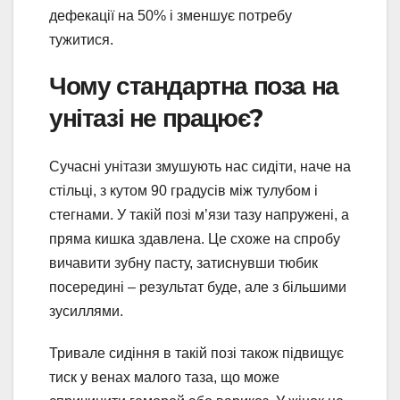
дефекації на 50% і зменшує потребу
тужитися.
Чому стандартна поза на
унітазі не працює?
Сучасні унітази змушують нас сидіти, наче на
стільці, з кутом 90 градусів між тулубом і
стегнами. У такій позі м’язи тазу напружені, а
пряма кишка здавлена. Це схоже на спробу
вичавити зубну пасту, затиснувши тюбик
посередині – результат буде, але з більшими
зусиллями.
Тривале сидіння в такій позі також підвищує
тиск у венах малого таза, що може