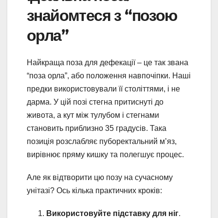
знайомтеся з “позою
орла”
Найкраща поза для дефекації – це так звана
“поза орла”, або положення навпочіпки. Наші
предки використовували її століттями, і не
дарма. У цій позі стегна притиснуті до
живота, а кут між тулубом і стегнами
становить приблизно 35 градусів. Така
позиція розслабляє пуборектальний м’яз,
вирівнює пряму кишку та полегшує процес.
Але як відтворити цю позу на сучасному
унітазі? Ось кілька практичних кроків:
Використовуйте підставку для ніг
.