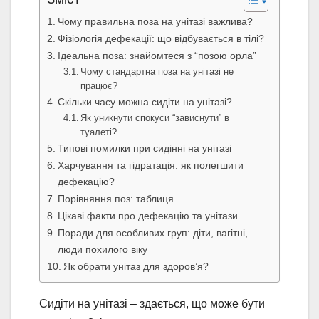
Чому правильна поза на унітазі важлива?
Фізіологія дефекації: що відбувається в тілі?
Ідеальна поза: знайомтеся з “позою орла”
Чому стандартна поза на унітазі не
працює?
Скільки часу можна сидіти на унітазі?
Як уникнути спокуси “зависнути” в
туалеті?
Типові помилки при сидінні на унітазі
Харчування та гідратація: як полегшити
дефекацію?
Порівняння поз: таблиця
Цікаві факти про дефекацію та унітази
Поради для особливих груп: діти, вагітні,
люди похилого віку
Як обрати унітаз для здоров’я?
Сидіти на унітазі – здається, що може бути