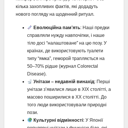
кілька захопливих фактів, які додадуть
нового погляду на щоденний ритуал.
Еволюційна пам’ять
: Наші предки
справляли нужду навпочіпки, і наше
тіло досі “налаштоване” на цю позу. У
країнах, де використовують туалети
типу “ямка”, геморой трапляється на
50–70% рідше (журнал Colorectal
Disease).
Унітази – недавній винахід
: Перші
унітази з’явилися лише в XIX столітті, а
масово поширилися в XX столітті. До
того люди використовували природні
пози.
Культурні відмінності
: У Японії
популярні унітази з функцією біде, які