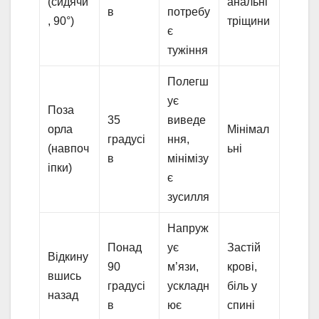
(сидячи
анальні
в
потребу
, 90°)
тріщини
є
тужіння
Полегш
ує
Поза
35
виведе
орла
Мінімал
градусі
ння,
(навпоч
ьні
в
мінімізу
іпки)
є
зусилля
Напруж
Понад
ує
Застій
Відкину
90
м’язи,
крові,
вшись
градусі
ускладн
біль у
назад
в
ює
спині