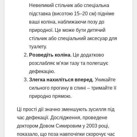
Невеликий стільчик або спеціальна
підставка (висотою 15–20 см) підніме
ваші коліна, наближаючи позу до
природної. Це може бути дитячий
стільчик або спеціальний аксесуар для
туалету.
Розведіть коліна
. Це додатково
розслабляє м’язи тазу та полегшує
дефекацію.
Злегка нахиліться вперед
. Уникайте
сильного прогину в спині – тримайте її
природно прямою.
Ці прості дії значно зменшують зусилля під
час дефекації. Дослідження, проведене
доктором Довом Сикировим у 2003 році,
показало, що поза навпочіпки скорочує час