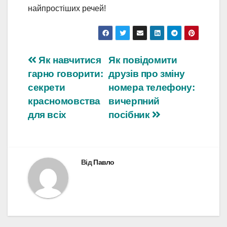
найпростіших речей!
Навігація
Як навчитися
Як повідомити
гарно говорити:
друзів про зміну
записів
секрети
номера телефону:
красномовства
вичерпний
для всіх
посібник
Від
Павло