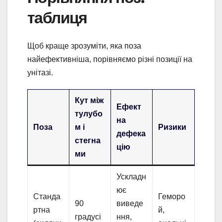
таблиця
Щоб краще зрозуміти, яка поза
найефективніша, порівняємо різні позиції на
унітазі.
Кут між
Ефект
тулубо
на
Поза
м і
Ризики
дефека
стегна
цію
ми
Ускладн
ює
Станда
Геморо
90
виведе
ртна
й,
градусі
ння,