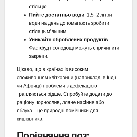
стільцю.
Пийте достатньо води
. 1,5–2 літри
води на день допомагають зробити
стілець м’якшим.
Уникайте оброблених продуктів
.
Фастфуд і солодощі можуть спричинити
закрепи.
Цікаво, що в країнах із високим
споживанням клітковини (наприклад, в Індії
чи Африці) проблеми з дефекацією
трапляються рідше. Спробуйте додати до
раціону чорнослив, лляне насіння або
яблука – це природні помічники для
кишківника.
Порівняння поз: