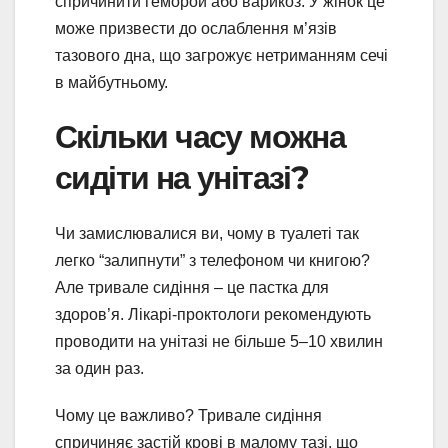
спричинити геморой або варикоз. У жінок це
може призвести до ослаблення м’язів
тазового дна, що загрожує нетриманням сечі
в майбутньому.
Скільки часу можна
сидіти на унітазі?
Чи замислювалися ви, чому в туалеті так
легко “залипнути” з телефоном чи книгою?
Але тривале сидіння – це пастка для
здоров’я. Лікарі-проктологи рекомендують
проводити на унітазі не більше 5–10 хвилин
за один раз.
Чому це важливо? Тривале сидіння
спричиняє застій крові в малому тазі, що