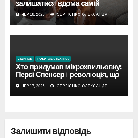
залишатися вдома самій
ЧЕР 18, 2026
СЕРГІЄНКО ОЛЕКСАНДР
БУДИНОК
ПОБУТОВА ТЕХНІКА
Хто придумав мікрохвильовку:
Персі Спенсер і революція, що
почалася з розтопленого
ЧЕР 17, 2026
СЕРГІЄНКО ОЛЕКСАНДР
шоколаду
Залишити відповідь