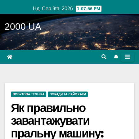
Перейти
Нд. Сер 9th, 2026
1:07:57 PM
до
вмісту
2000 UA
ПОБУТОВА ТЕХНІКА
ПОРАДИ ТА ЛАЙФХАКИ
Як правильно
завантажувати
пральну машину: