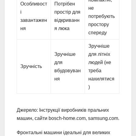
Особливост
Потрібен
не
і
простір для
потребують
завантажен
відкриванн
простору
ня
я люка
спереду
Зручніше
Зручніше
для літніх
для
людей (не
Зручність
вбудовуван
треба
ня
нахилятися
)
Джерело: Інструкції виробників пральних
машин, сайти bosch-home.com, samsung.com.
Фронтальні машини ідеальні для великих