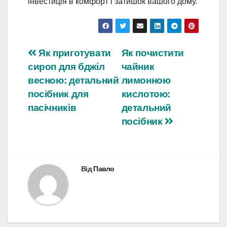
інвестиція в комфорт і затишок вашого дому.
Навігація
Як приготувати
Як почистити
сироп для бджіл
чайник
записів
весною: детальний
лимонною
посібник для
кислотою:
пасічників
детальний
посібник
Від
Павло