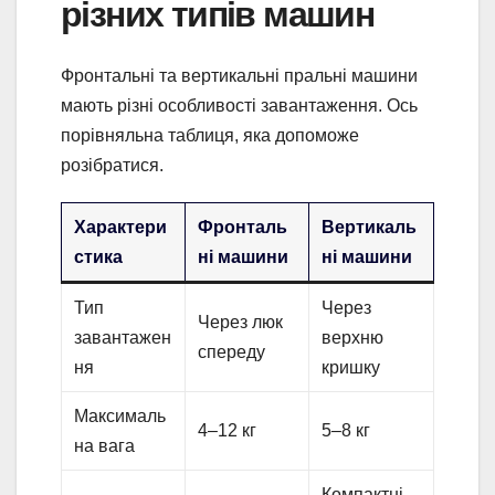
різних типів машин
Фронтальні та вертикальні пральні машини
мають різні особливості завантаження. Ось
порівняльна таблиця, яка допоможе
розібратися.
Характери
Фронталь
Вертикаль
стика
ні машини
ні машини
Тип
Через
Через люк
завантажен
верхню
спереду
ня
кришку
Максималь
4–12 кг
5–8 кг
на вага
Компактні,