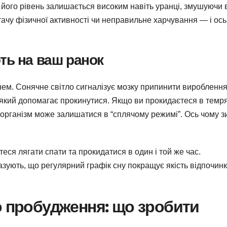
його рівень залишається високим навіть уранці, змушуючи 
тачу фізичної активності чи неправильне харчування — і ось
ть на ваш ранок
нем. Сонячне світло сигналізує мозку припинити виробленн
 який допомагає прокинутися. Якщо ви прокидаєтеся в темр
 організм може залишатися в “сплячому режимі”. Ось чому з
ся лягати спати та прокидатися в один і той же час.
азують, що регулярний графік сну покращує якість відпочинк
о пробудження: що зробити