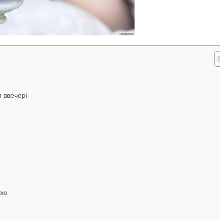
 ввечері
кою