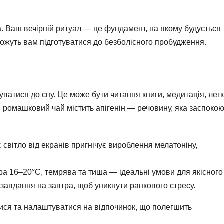
. Ваш вечірній ритуал — це фундамент, на якому будується
оможуть вам підготуватися до безболісного пробудження.
туватися до сну. Це може бути читання книги, медитація, лег
 ромашковий чай містить апігенін — речовину, яка заспоко
світло від екранів пригнічує вироблення мелатоніну,
а 16–20°C, темрява та тиша — ідеальні умови для якісного 
завдання на завтра, щоб уникнути ранкового стресу.
тися та налаштуватися на відпочинок, що полегшить