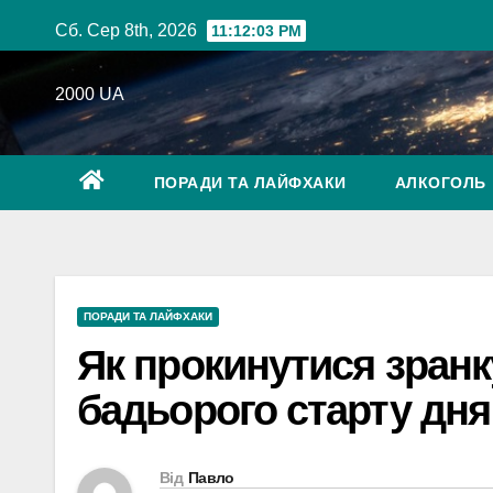
Перейти
Сб. Сер 8th, 2026
11:12:04 PM
до
вмісту
2000 UA
ПОРАДИ ТА ЛАЙФХАКИ
АЛКОГОЛЬ
ПОРАДИ ТА ЛАЙФХАКИ
Як прокинутися зранку
бадьорого старту дня
Від
Павло