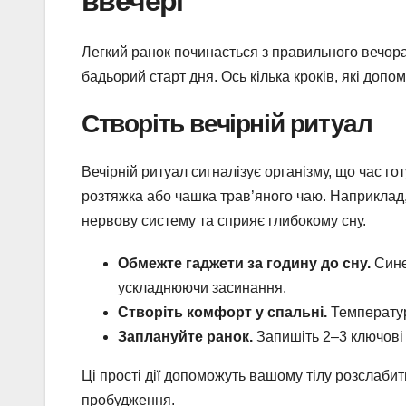
ввечері
Легкий ранок починається з правильного вечора
бадьорий старт дня. Ось кілька кроків, які доп
Створіть вечірній ритуал
Вечірній ритуал сигналізує організму, що час го
розтяжка або чашка трав’яного чаю. Наприклад,
нервову систему та сприяє глибокому сну.
Обмежте гаджети за годину до сну.
Синє 
ускладнюючи засинання.
Створіть комфорт у спальні.
Температур
Заплануйте ранок.
Запишіть 2–3 ключові 
Ці прості дії допоможуть вашому тілу розслаби
пробудження.