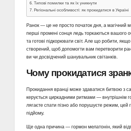
Типові помилки та як їх уникнути
Регіональні особливості: як прокидатися в Україні
Ранок — це не просто початок дня, а магічний м
перші промені сонця ледь торкаються вашого об
та готові підкорювати світ. Але що робити, якщ
створений, щоб допомогти вам перетворити ранк
ви чи досвідчений шанувальник світанків.
Чому прокидатися зранк
Прокидання вранці може здаватися битвою з са
керується циркадними ритмами — внутрішнім го
лягаєте спати пізно або порушуєте режим, цей 
підйому.
Ще одна причина — гормон мелатонін, який відпо