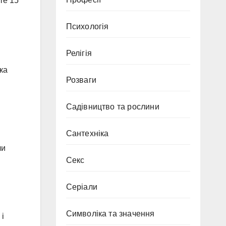
те 15
Психологія
Релігія
ка
Розваги
Садівництво та рослини
Сантехніка
чи
Секс
Серіали
Символіка та значення
 і