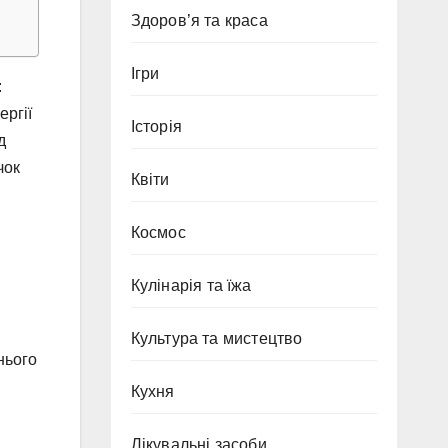
Здоров’я та краса
Ігри
:
ергії
Історія
д
чок
Квіти
Космос
Кулінарія та їжа
Культура та мистецтво
нього
Кухня
Лікувальні засоби