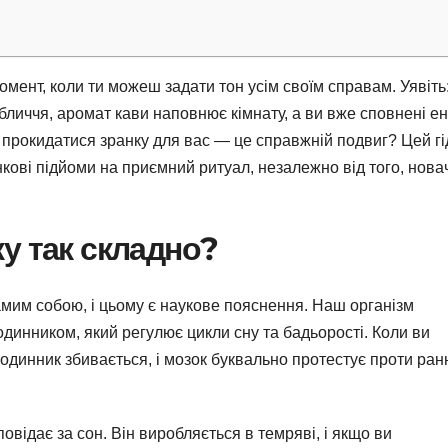
омент, коли ти можеш задати тон усім своїм справам. Уявіть
личчя, аромат кави наповнює кімнату, а ви вже сповнені ен
о прокидатися зранку для вас — це справжній подвиг? Цей гі
ові підйоми на приємний ритуал, незалежно від того, нова
у так складно?
мим собою, і цьому є наукове пояснення. Наш організм
динником, який регулює цикли сну та бадьорості. Коли ви
годинник збивається, і мозок буквально протестує проти ран
відає за сон. Він виробляється в темряві, і якщо ви