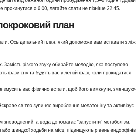
дніміть від бажаної години пробудження 7,5–8 годин і додай
 прокинутися о 6:00, лягайте спати не пізніше 22:45.
 покроковий план
ти. Ось детальний план, який допоможе вам вставати з ліж
.
Замість різкого звуку обирайте мелодію, яка поступово
ть фази сну та будять вас у легкій фазі, коли прокидатися
 змусить вас фізично встати, щоб його вимкнути, зменшую
скраве світло зупиняє вироблення мелатоніну та активізує
м зневоднений, а вода допомагає “запустити” метаболізм.
 або швидкої ходьби на місці підвищують рівень ендорфінів