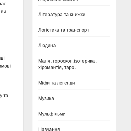
вас
 ви
Література та книжки
Логістика та транспорт
Людина
я
яві
Магія, гороскоп,ізотерика ,
имові
хіромантія, таро.
Міфи та легенди
у та
Музика
Мульфільми
Навчання