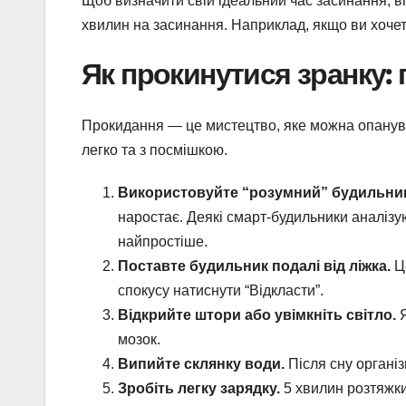
Щоб визначити свій ідеальний час засинання, ві
хвилин на засинання. Наприклад, якщо ви хочете
Як прокинутися зранку:
Прокидання — це мистецтво, яке можна опанува
легко та з посмішкою.
Використовуйте “розумний” будильник
наростає. Деякі смарт-будильники аналізую
найпростіше.
Поставте будильник подалі від ліжка.
Це
спокусу натиснути “Відкласти”.
Відкрийте штори або увімкніть світло.
Я
мозок.
Випийте склянку води.
Після сну організ
Зробіть легку зарядку.
5 хвилин розтяжки