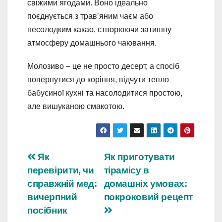
свіжими ягодами. Воно ідеально
поєднується з трав’яним чаєм або
несолодким какао, створюючи затишну
атмосферу домашнього чаювання.
Молозиво – це не просто десерт, а спосіб
повернутися до коріння, відчути тепло
бабусиної кухні та насолодитися простою,
але вишуканою смакотою.
Навігація
Як
Як приготувати
перевірити, чи
тірамісу в
записів
справжній мед:
домашніх умовах:
вичерпний
покроковий рецепт
посібник