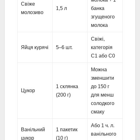
Свіже
1,5 л
банка
молозиво
згущеного
молока
Свіжі,
Яйця курячі
5–6 шт.
категорія
С1 або С0
Можна
зменшити
1 склянка
до 150 г
Цукор
(200 г)
для менш
солодкого
смаку
Або 1 ч. л.
Ванільний
1 пакетик
ванільного
цукор
(10 г)