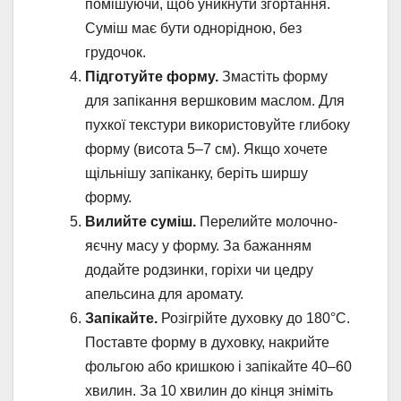
помішуючи, щоб уникнути згортання.
Суміш має бути однорідною, без
грудочок.
Підготуйте форму.
Змастіть форму
для запікання вершковим маслом. Для
пухкої текстури використовуйте глибоку
форму (висота 5–7 см). Якщо хочете
щільнішу запіканку, беріть ширшу
форму.
Вилийте суміш.
Перелийте молочно-
яєчну масу у форму. За бажанням
додайте родзинки, горіхи чи цедру
апельсина для аромату.
Запікайте.
Розігрійте духовку до 180°C.
Поставте форму в духовку, накрийте
фольгою або кришкою і запікайте 40–60
хвилин. За 10 хвилин до кінця зніміть