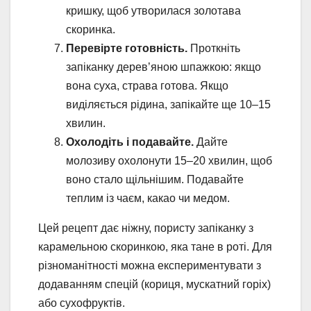
кришку, щоб утворилася золотава
скоринка.
Перевірте готовність.
Проткніть
запіканку дерев’яною шпажкою: якщо
вона суха, страва готова. Якщо
виділяється рідина, запікайте ще 10–15
хвилин.
Охолодіть і подавайте.
Дайте
молозиву охолонути 15–20 хвилин, щоб
воно стало щільнішим. Подавайте
теплим із чаєм, какао чи медом.
Цей рецепт дає ніжну, пористу запіканку з
карамельною скоринкою, яка тане в роті. Для
різноманітності можна експериментувати з
додаванням спецій (кориця, мускатний горіх)
або сухофруктів.