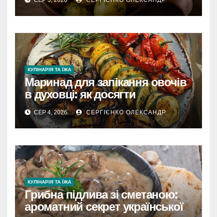
КУЛІНАРІЯ ТА ЇЖА
Маринад для запікання овочів
в духовці: як досягти
карамелізації та насиченого
СЕР 4, 2026
СЕРГІЄНКО ОЛЕКСАНДР
смаку
КУЛІНАРІЯ ТА ЇЖА
Грибна підлива зі сметаною:
ароматний секрет української