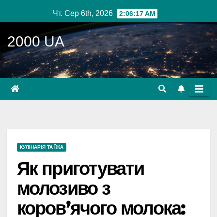
Перейти
Чт. Сер 6th, 2026
2:06:18 AM
до
вмісту
2000 UA
КУЛІНАРІЯ ТА ЇЖА
Як приготувати
молозиво з
коров’ячого молока: