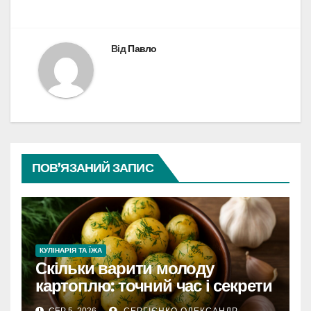
Від
Павло
ПОВ’ЯЗАНИЙ ЗАПИС
КУЛІНАРІЯ ТА ЇЖА
Скільки варити молоду
картоплю: точний час і секрети
СЕР 5, 2026
СЕРГІЄНКО ОЛЕКСАНДР