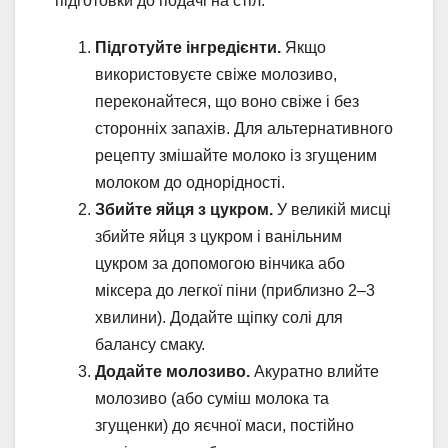
підготовки до подачі на стіл.
Підготуйте інгредієнти.
Якщо
використовуєте свіже молозиво,
переконайтеся, що воно свіже і без
сторонніх запахів. Для альтернативного
рецепту змішайте молоко із згущеним
молоком до однорідності.
Збийте яйця з цукром.
У великій мисці
збийте яйця з цукром і ванільним
цукром за допомогою вінчика або
міксера до легкої піни (приблизно 2–3
хвилини). Додайте щіпку солі для
балансу смаку.
Додайте молозиво.
Акуратно влийте
молозиво (або суміш молока та
згущенки) до яєчної маси, постійно