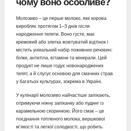
чому воно особливе?
Молозиво – це перше молоко, яке корова
виробляє протягом 1–3 днів після
народження теляти. Воно густе, має
кремовий або злегка жовтуватий відтінок і
містить унікальний набір поживних речовин:
білки, антитіла, вітаміни та мінерали. Цей
продукт не лише годує новонароджених
телят, а й слугує основою для смачних страв
у багатьох культурах, зокрема в Україні.
У кулінарії молозиво найчастіше запікають,
отримуючи ніжну запіканку або пудинг із
карамельною скоринкою. Його смак – це
поєднання топленого молока, вершкової
м’якості та легкої солодкості, що робить