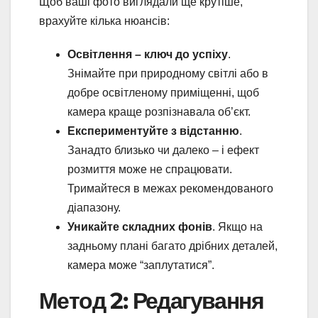
Щоб ваші фото виглядали ще крутіше,
врахуйте кілька нюансів:
Освітлення – ключ до успіху
.
Знімайте при природному світлі або в
добре освітленому приміщенні, щоб
камера краще розпізнавала об’єкт.
Експериментуйте з відстанню
.
Занадто близько чи далеко – і ефект
розмиття може не спрацювати.
Тримайтеся в межах рекомендованого
діапазону.
Уникайте складних фонів
. Якщо на
задньому плані багато дрібних деталей,
камера може “заплутатися”.
Метод 2: Редагування