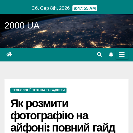
Перейти
Сб. Сер 8th, 2026
6:47:57 AM
до
вмісту
2000 UA
ТЕХНОЛОГІЇ ,ТЕХНІКА ТА ГАДЖЕТИ
Як розмити
фотографію на
айфоні: повний гайд