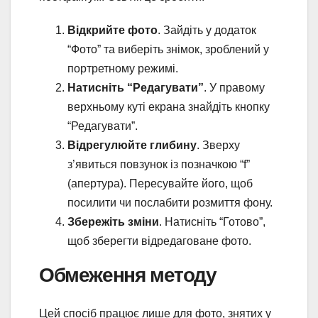
Відкрийте фото
. Зайдіть у додаток
“Фото” та виберіть знімок, зроблений у
портретному режимі.
Натисніть “Редагувати”
. У правому
верхньому куті екрана знайдіть кнопку
“Редагувати”.
Відрегулюйте глибину
. Зверху
з’явиться повзунок із позначкою “f”
(апертура). Пересувайте його, щоб
посилити чи послабити розмиття фону.
Збережіть зміни
. Натисніть “Готово”,
щоб зберегти відредаговане фото.
Обмеження методу
Цей спосіб працює лише для фото, знятих у