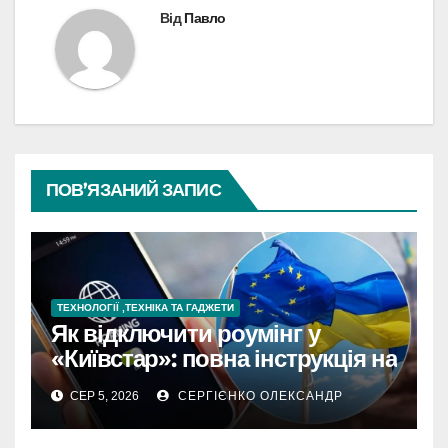
Від
Павло
ПОВ’ЯЗАНИЙ ЗАПИС
ТЕХНОЛОГІЇ ,ТЕХНІКА ТА ГАДЖЕТИ
Як відключити роумінг у
«Київстар»: повна інструкція на
2026 рік
СЕР 5, 2026
СЕРГІЄНКО ОЛЕКСАНДР