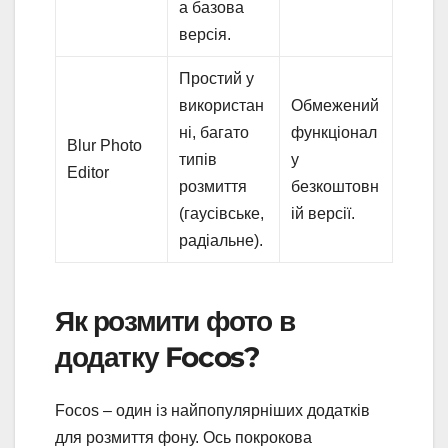
а базова
версія.
Простий у
використан
Обмежений
ні, багато
функціонал
Blur Photo
типів
у
Editor
розмиття
безкоштовн
(гаусівське,
ій версії.
радіальне).
Як розмити фото в
додатку Focos?
Focos – один із найпопулярніших додатків
для розмиття фону. Ось покрокова