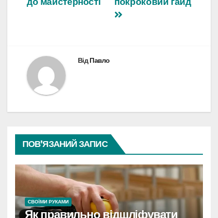
до майстерності
покроковий гайд
Від
Павло
ПОВ’ЯЗАНИЙ ЗАПИС
CВОЇМИ РУКАМИ
Як правильно відшліфувати