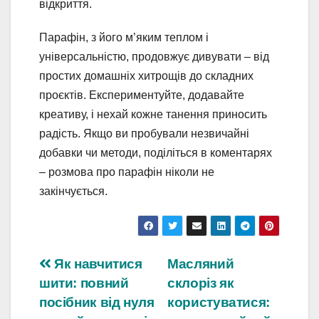
відкриття.
Парафін, з його м’яким теплом і
універсальністю, продовжує дивувати – від
простих домашніх хитрощів до складних
проєктів. Експериментуйте, додавайте
креативу, і нехай кожне танення приносить
радість. Якщо ви пробували незвичайні
добавки чи методи, поділіться в коментарях
– розмова про парафін ніколи не
закінчується.
Навігація
Як навчитися
Масляний
шити: повний
склоріз як
записів
посібник від нуля
користуватися: