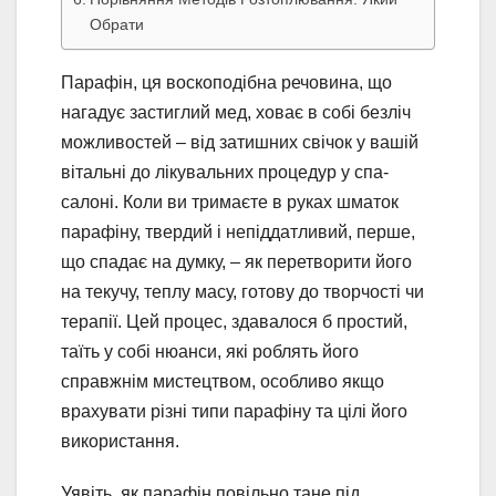
Обрати
Парафін, ця воскоподібна речовина, що
нагадує застиглий мед, ховає в собі безліч
можливостей – від затишних свічок у вашій
вітальні до лікувальних процедур у спа-
салоні. Коли ви тримаєте в руках шматок
парафіну, твердий і непіддатливий, перше,
що спадає на думку, – як перетворити його
на текучу, теплу масу, готову до творчості чи
терапії. Цей процес, здавалося б простий,
таїть у собі нюанси, які роблять його
справжнім мистецтвом, особливо якщо
врахувати різні типи парафіну та цілі його
використання.
Уявіть, як парафін повільно тане під