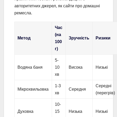
авторитетних джерел, як сайти про домашні
ремесла.
Час
(на
Метод
Зручність
Ризики
100
г)
5-
Водяна баня
10
Висока
Низькі
хв
1-3
Середні
Мікрохвильовка
Середня
хв
(перегрів)
10-
Духовка
15
Низька
Низькі