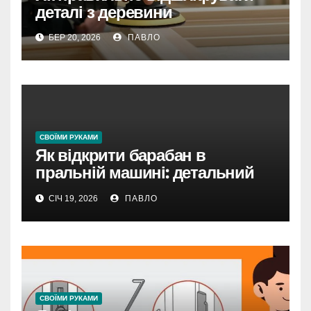
деталі з деревини
БЕР 20, 2026
ПАВЛО
CВОЇМИ РУКАМИ
Як відкрити барабан в
пральній машині: детальний
посібник з нюансами
СІЧ 19, 2026
ПАВЛО
CВОЇМИ РУКАМИ