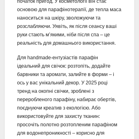
початок пригод. У косметології він стає
основою для парафінотерапії, де тепла маса
наноситься на шкіру, зволожуючи та
розслабляючи. Уявіть, як після сеансу ваші
руки стають м’якими, ніби після спа – це
реальність для домашнього використання.
Для handmade-ентузіастів парафін
ідеальний для свічок: розтопіть, додайте
барвники та аромати, залийте в форми – і
ось у вас унікальний декор. У 2025 році
тренд на окопні свічки, зроблені з
переробленого парафіну, набирає обертів,
поєднуючи креатив з екологією. Або
використовуйте для захисту тканин:
просочіть полотно розтопленим парафіном
для водонепроникності – корисно для