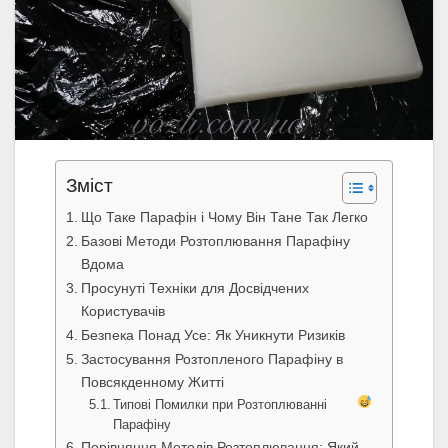
Зміст
Що Таке Парафін і Чому Він Тане Так Легко
Базові Методи Розтоплювання Парафіну
Вдома
Просунуті Техніки для Досвідчених
Користувачів
Безпека Понад Усе: Як Уникнути Ризиків
Застосування Розтопленого Парафіну в
Повсякденному Житті
Типові Помилки при Розтоплюванні
Парафіну
Порівняння Методів Розтоплювання: Який