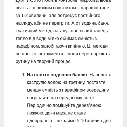
Для тих, хто любить контроль, мікрохвильова
піч стає швидким союзником – парафін тане
за 1-2 хвилини, але потребує постійного
нагляду, аби не перегріти. А от водяна баня,
класичний метод, нагадує повільний танець:
тепло від води м’яко обіймає ємність з
парафіном, запобігаючи кипінню. Ці методи
не просто інструменти – вони перетворюють
рутину на творчий процес.
На плиті з водяною банею:
Наповніть
каструлю водою на третину, поставте
меншу ємність з парафіном всередину,
нагрівайте на середньому вогні.
Періодично помішуйте дерев’яною
ложкою, доки маса не стане
однорідною – це займе 5-10 хвилин для