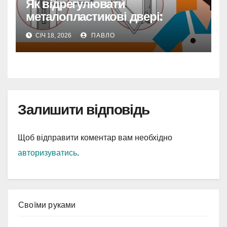
Як відрегулювати
металопластикові двері:
повний гід для самостійного
СІЧ 18, 2026
ПАВЛО
ремонту
Залишити відповідь
Щоб відправити коментар вам необхідно
авторизуватись
.
Cвоїми руками