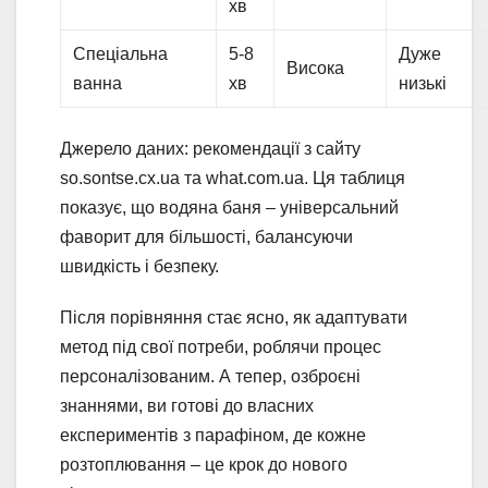
хв
Спеціальна
5-8
Дуже
Висока
ванна
хв
низькі
Джерело даних: рекомендації з сайту
so.sontse.cx.ua та what.com.ua. Ця таблиця
показує, що водяна баня – універсальний
фаворит для більшості, балансуючи
швидкість і безпеку.
Після порівняння стає ясно, як адаптувати
метод під свої потреби, роблячи процес
персоналізованим. А тепер, озброєні
знаннями, ви готові до власних
експериментів з парафіном, де кожне
розтоплювання – це крок до нового