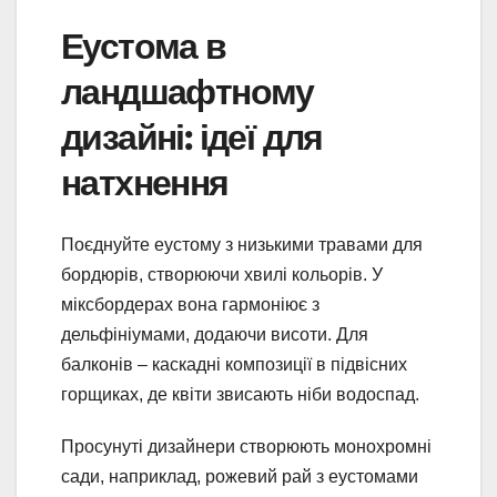
Еустома в
ландшафтному
дизайні: ідеї для
натхнення
Поєднуйте еустому з низькими травами для
бордюрів, створюючи хвилі кольорів. У
міксбордерах вона гармоніює з
дельфініумами, додаючи висоти. Для
балконів – каскадні композиції в підвісних
горщиках, де квіти звисають ніби водоспад.
Просунуті дизайнери створюють монохромні
сади, наприклад, рожевий рай з еустомами