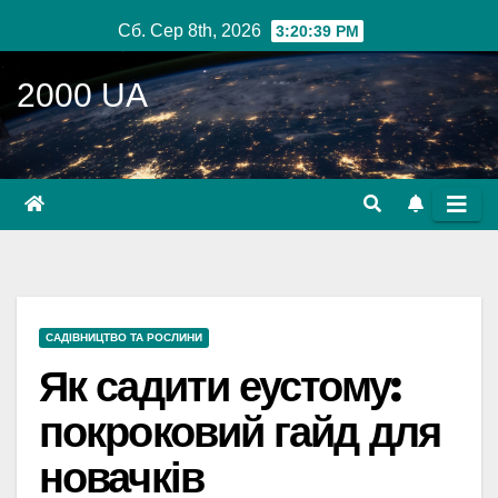
Перейти
Сб. Сер 8th, 2026
3:20:40 PM
до
вмісту
2000 UA
САДІВНИЦТВО ТА РОСЛИНИ
Як садити еустому:
покроковий гайд для
новачків