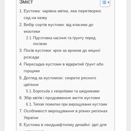
Зміст
Еустома: чарівна квітка, яка перетворює
сад на казку
Вибір сортів еустоми: від класики до
екзотики
Підготовка насіння та ґрунту перед
посівом
Посів еустоми: крок за кроком до міцної
розсади
Пересадка еустоми в відкритий ґрунт або
горщики
Догляд за еустомою: секрети рясного
цвітіння
Боротьба з хворобами та шкідниками
Збір квітів і продовження життя еустоми
Типові помилки при вирощуванні еустоми
Особливості вирощування в різних регіонах
України
Еустома в ландшафтному дизайні: ідеї для