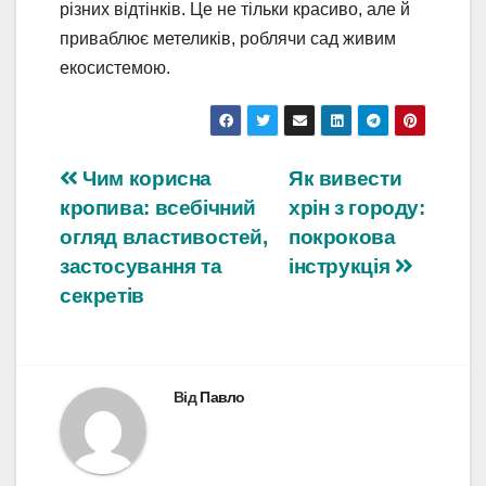
різних відтінків. Це не тільки красиво, але й
приваблює метеликів, роблячи сад живим
екосистемою.
Навігація
Чим корисна
Як вивести
кропива: всебічний
хрін з городу:
записів
огляд властивостей,
покрокова
застосування та
інструкція
секретів
Від
Павло