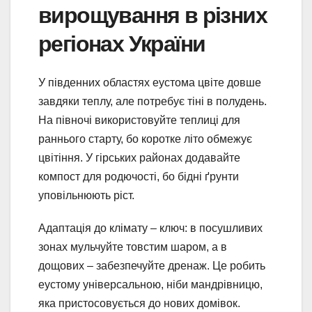
вирощування в різних
регіонах України
У південних областях еустома цвіте довше
завдяки теплу, але потребує тіні в полудень.
На півночі використовуйте теплиці для
раннього старту, бо коротке літо обмежує
цвітіння. У гірських районах додавайте
компост для родючості, бо бідні ґрунти
уповільнюють ріст.
Адаптація до клімату – ключ: в посушливих
зонах мульчуйте товстим шаром, а в
дощових – забезпечуйте дренаж. Це робить
еустому універсальною, ніби мандрівницю,
яка пристосовується до нових домівок.