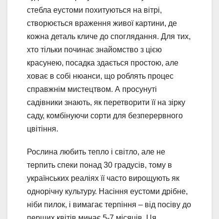
стебла еустоми похитуються на вітрі,
створюється враження живої картини, де
кожна деталь кличе до споглядання. Для тих,
хто тільки починає знайомство з цією
красунею, посадка здається простою, але
ховає в собі нюанси, що роблять процес
справжнім мистецтвом. А просунуті
садівники знають, як перетворити її на зірку
саду, комбінуючи сорти для безперервного
цвітіння.
Рослина любить тепло і світло, але не
терпить спеки понад 30 градусів, тому в
українських реаліях її часто вирощують як
однорічну культуру. Насіння еустоми дрібне,
ніби пилок, і вимагає терпіння – від посіву до
перших квітів минає 5-7 місяців. Ця