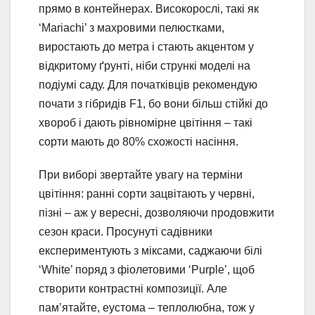
прямо в контейнерах. Високорослі, такі як
‘Mariachi’ з махровими пелюстками,
виростають до метра і стають акцентом у
відкритому ґрунті, ніби стрункі моделі на
подіумі саду. Для початківців рекомендую
почати з гібридів F1, бо вони більш стійкі до
хвороб і дають рівномірне цвітіння – такі
сорти мають до 80% схожості насіння.
При виборі звертайте увагу на терміни
цвітіння: ранні сорти зацвітають у червні,
пізні – аж у вересні, дозволяючи продовжити
сезон краси. Просунуті садівники
експериментують з міксами, саджаючи білі
‘White’ поряд з фіолетовими ‘Purple’, щоб
створити контрастні композиції. Але
пам’ятайте, еустома – теплолюбна, тож у