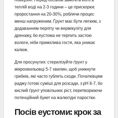
теплій воді на 2-3 години – це прискорює
проростання на 20-30%, роблячи процес
менш напруженим. Ґрунт має бути легким, з
додаванням перліту чи вермікуліту для
дренажу, бо еустома не терпить застою
вологи, ніби примхлива гостя, яка уникає
калюж.
Для просунутих: стерилізуйте ґрунт у
мікрохвильовці 5-7 хвилин, щоб уникнути
грибків, які часто гублять сходи. Початківцям
раджу готові суміші для розсади, з pH 6-7, бо
кислий ґрунт уповільнює ріст, перетворюючи
потенційний букет на жалюгідні паростки.
Посів еустоми: крок за