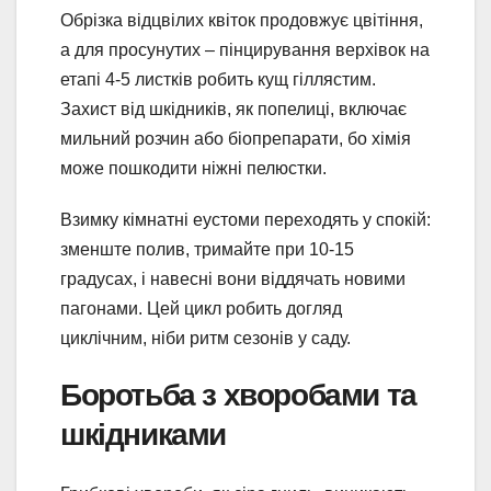
Обрізка відцвілих квіток продовжує цвітіння,
а для просунутих – пінцирування верхівок на
етапі 4-5 листків робить кущ гіллястим.
Захист від шкідників, як попелиці, включає
мильний розчин або біопрепарати, бо хімія
може пошкодити ніжні пелюстки.
Взимку кімнатні еустоми переходять у спокій:
зменште полив, тримайте при 10-15
градусах, і навесні вони віддячать новими
пагонами. Цей цикл робить догляд
циклічним, ніби ритм сезонів у саду.
Боротьба з хворобами та
шкідниками