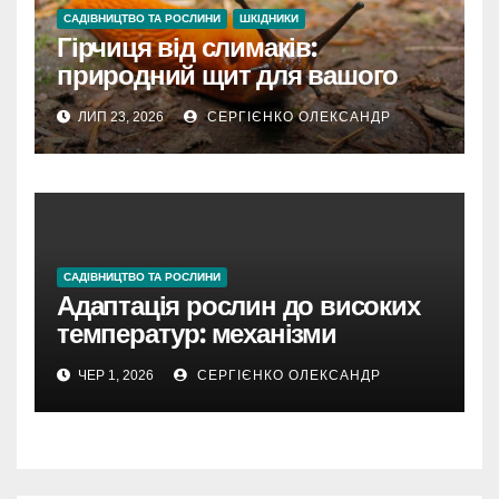
САДІВНИЦТВО ТА РОСЛИНИ
ШКІДНИКИ
Гірчиця від слимаків:
природний щит для вашого
городу
ЛИП 23, 2026
СЕРГІЄНКО ОЛЕКСАНДР
САДІВНИЦТВО ТА РОСЛИНИ
Адаптація рослин до високих
температур: механізми
виживання в умовах спеки
ЧЕР 1, 2026
СЕРГІЄНКО ОЛЕКСАНДР