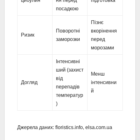
цибулин
ня перед
підготовка
посадкою
Пізнє
Поворотні
вкорінення
Ризик
заморозки
перед
морозами
Інтенсивні
ший (захист
Менш
від
Догляд
інтенсивни
перепадів
й
температур
)
Джерела даних: floristics.info, elsa.com.ua