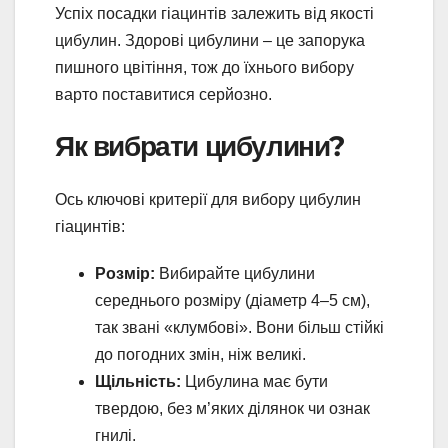
Успіх посадки гіацинтів залежить від якості
цибулин. Здорові цибулини – це запорука
пишного цвітіння, тож до їхнього вибору
варто поставитися серйозно.
Як вибрати цибулини?
Ось ключові критерії для вибору цибулин
гіацинтів:
Розмір:
Вибирайте цибулини
середнього розміру (діаметр 4–5 см),
так звані «клумбові». Вони більш стійкі
до погодних змін, ніж великі.
Щільність:
Цибулина має бути
твердою, без м’яких ділянок чи ознак
гнилі.