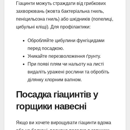
Гіацинти можуть страждати від грибкових
захворювань (жовта бактеріальна гниль,
пеніцильозна гниль) або шкідників (попелиці,
цибульні кліщі). Для профілактики:
Обробляйте цибулини фунгіцидами
перед посадкою.
Уникайте перезволоження ґрунту.
При появі плям чи нальоту на листі
видаліть уражені рослини та обробіть
ділянку хлорним вапном.
Посадка гіацинтів у
горщики навесні
Якщо ви хочете вирощувати гіацинти вдома