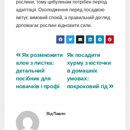
рослини, тому цибулинам потрібен період
адаптації. Охолодження перед посадкою
імітує зимовий спокій, а правильний догляд
допомагає рослині відновити сили.
Навігація
Як розмножити
Як посадити
алое з листка:
хурму з кісточки
записів
детальний
в домашніх
посібник для
умовах:
новачків і профі
покроковий гід
Від
Павло