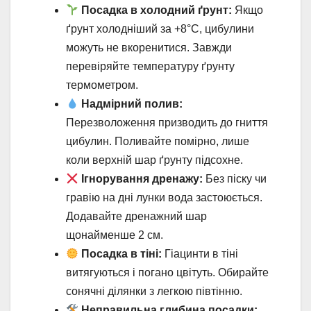
Посадка в холодний ґрунт:
Якщо
ґрунт холодніший за +8°C, цибулини
можуть не вкоренитися. Завжди
перевіряйте температуру ґрунту
термометром.
Надмірний полив:
Перезволоження призводить до гниття
цибулин. Поливайте помірно, лише
коли верхній шар ґрунту підсохне.
Ігнорування дренажу:
Без піску чи
гравію на дні лунки вода застоюється.
Додавайте дренажний шар
щонайменше 2 см.
Посадка в тіні:
Гіацинти в тіні
витягуються і погано цвітуть. Обирайте
сонячні ділянки з легкою півтінню.
Неправильна глибина посадки: