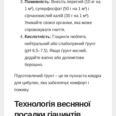
Поживність:
Внесіть перегній (10 кг на
1 м²), суперфосфат (50 г на 1 м²) і
сірчанокислий калій (30 г на 1 м²).
Уникайте свіжої органіки, яка може
спровокувати гниття.
Кислотність:
Гіацинти люблять
нейтральний або слаболужний ґрунт
(pH 6,5–7,5). Якщо ґрунт кислий,
додайте вапно або доломітове
борошно.
Підготовлений ґрунт – це як пухнаста ковдра
для цибулин, яка забезпечує комфорт і
поживу.
Технологія весняної
посадки гіацинтів