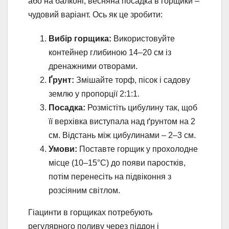
або на балконі, весняна посадка в горщики –
чудовий варіант. Ось як це зробити:
Вибір горщика:
Використовуйте
контейнер глибиною 14–20 см із
дренажними отворами.
Ґрунт:
Змішайте торф, пісок і садову
землю у пропорції 2:1:1.
Посадка:
Розмістіть цибулину так, щоб
її верхівка виступала над ґрунтом на 2
см. Відстань між цибулинами – 2–3 см.
Умови:
Поставте горщик у прохолодне
місце (10–15°C) до появи паростків,
потім перенесіть на підвіконня з
розсіяним світлом.
Гіацинти в горщиках потребують
регулярного поливу через піддон і