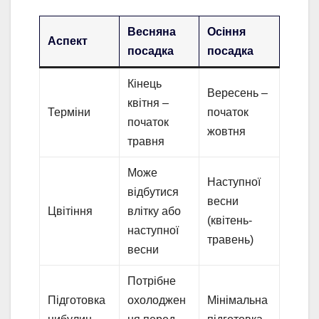
Весняна
Осіння
Аспект
посадка
посадка
Кінець
Вересень –
квітня –
Терміни
початок
початок
жовтня
травня
Може
Наступної
відбутися
весни
Цвітіння
влітку або
(квітень-
наступної
травень)
весни
Потрібне
Підготовка
охолоджен
Мінімальна