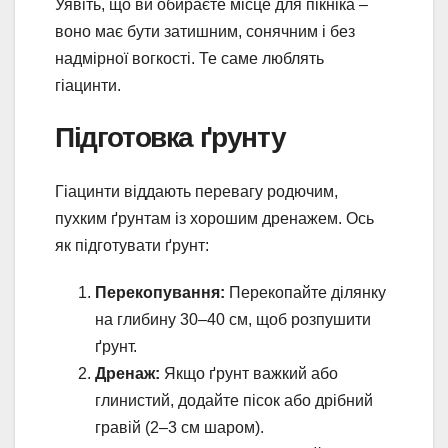
Уявіть, що ви обираєте місце для пікніка –
воно має бути затишним, сонячним і без
надмірної вогкості. Те саме люблять
гіацинти.
Підготовка ґрунту
Гіацинти віддають перевагу родючим,
пухким ґрунтам із хорошим дренажем. Ось
як підготувати ґрунт:
Перекопування:
Перекопайте ділянку
на глибину 30–40 см, щоб розпушити
ґрунт.
Дренаж:
Якщо ґрунт важкий або
глинистий, додайте пісок або дрібний
гравій (2–3 см шаром).