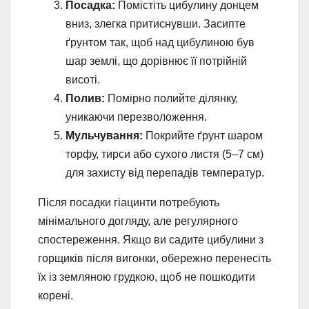
Посадка:
Помістіть цибулину донцем
вниз, злегка притиснувши. Засипте
ґрунтом так, щоб над цибулиною був
шар землі, що дорівнює її потрійній
висоті.
Полив:
Помірно полийте ділянку,
уникаючи перезволоження.
Мульчування:
Покрийте ґрунт шаром
торфу, тирси або сухого листя (5–7 см)
для захисту від перепадів температур.
Після посадки гіацинти потребують
мінімального догляду, але регулярного
спостереження. Якщо ви садите цибулини з
горщиків після вигонки, обережно перенесіть
їх із земляною грудкою, щоб не пошкодити
корені.