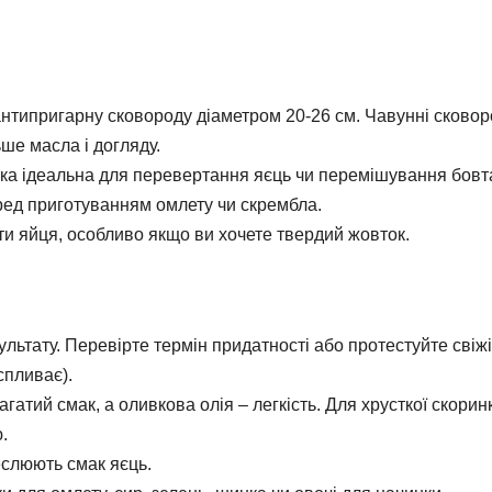
типригарну сковороду діаметром 20-26 см. Чавунні сково
ше масла і догляду.
ка ідеальна для перевертання яєць чи перемішування бовт
ед приготуванням омлету чи скрембла.
 яйця, особливо якщо ви хочете твердий жовток.
льтату. Перевірте термін придатності або протестуйте свіжі
спливає).
атий смак, а оливкова олія – легкість. Для хрусткої скорин
.
еслюють смак яєць.