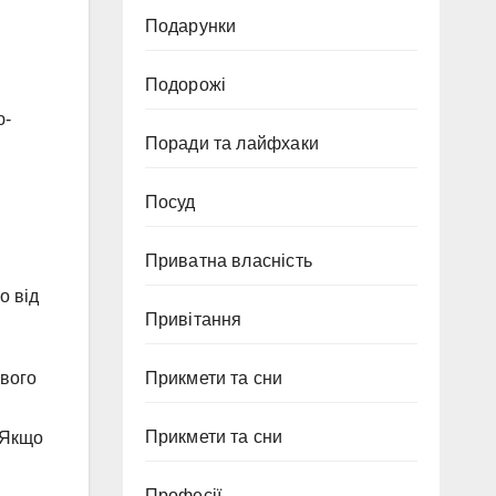
Подарунки
Подорожі
ю-
Поради та лайфхаки
Посуд
Приватна власність
о від
Привітання
ового
Прикмети та сни
Прикмети та сни
 Якщо
Професії