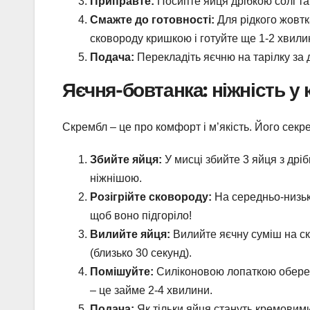
Приправте:
Посипте яйця дрібкою солі та
Смажте до готовності:
Для рідкого жовтк
сковороду кришкою і готуйте ще 1-2 хвили
Подача:
Перекладіть яєчню на тарілку за
Яєчня-бовтанка: ніжність 
Скрембл – це про комфорт і м’якість. Його секр
Збийте яйця:
У мисці збийте 3 яйця з дріб
ніжнішою.
Розігрійте сковороду:
На середньо-низько
щоб воно підгоріло!
Вилийте яйця:
Вилийте яєчну суміш на ск
(близько 30 секунд).
Помішуйте:
Силіконовою лопаткою обереж
– це займе 2-4 хвилини.
Подача:
Як тільки яйця стануть кремовими,