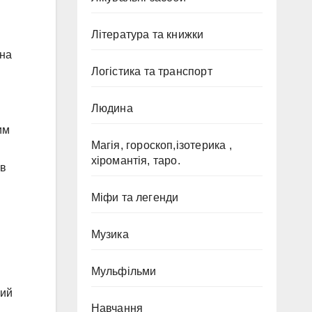
Література та книжки
жна
Логістика та транспорт
Людина
им
Магія, гороскоп,ізотерика ,
хіромантія, таро.
 в
Міфи та легенди
Музика
Мульфільми
ний
Навчання