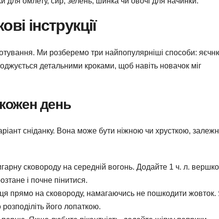
 для омлету, сир, зелень, шинка чи овочі для начинки.
ові інструкції
отування. Ми розберемо три найпопулярніші способи: яєчн
воджується детальними кроками, щоб навіть новачок міг
 кожен день
аріант сніданку. Вона може бути ніжною чи хрусткою, залежн
арну сковороду на середній вогонь. Додайте 1 ч. л. вершк
озтане і почне пінитися.
ця прямо на сковороду, намагаючись не пошкодити жовток.
 розподіліть його лопаткою.