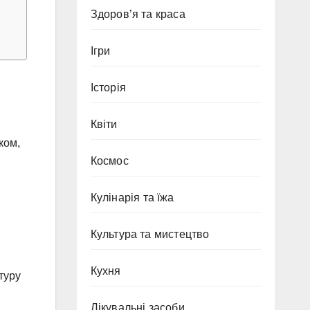
Здоров’я та краса
Ігри
Історія
Квіти
ком,
Космос
Кулінарія та їжа
Культура та мистецтво
Кухня
туру
Лікувальні засоби