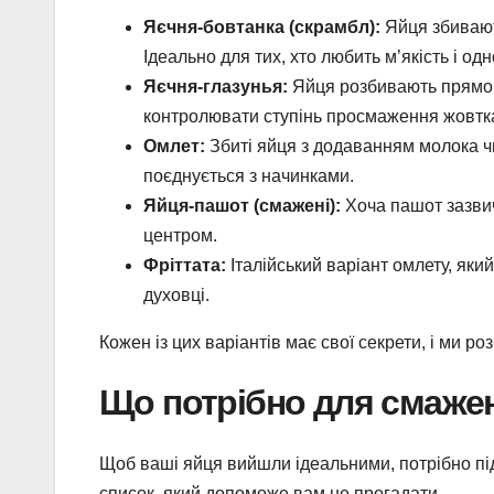
Яєчня-бовтанка (скрамбл):
Яйця збивают
Ідеально для тих, хто любить м’якість і одн
Яєчня-глазунья:
Яйця розбивають прямо 
контролювати ступінь просмаження жовтк
Омлет:
Збиті яйця з додаванням молока чи
поєднується з начинками.
Яйця-пашот (смажені):
Хоча пашот зазвич
центром.
Фріттата:
Італійський варіант омлету, який
духовці.
Кожен із цих варіантів має свої секрети, і ми ро
Що потрібно для смаже
Щоб ваші яйця вийшли ідеальними, потрібно під
список, який допоможе вам не прогадати.