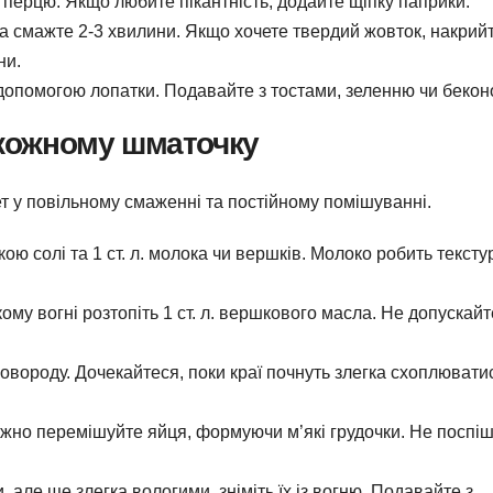
 перцю. Якщо любите пікантність, додайте щіпку паприки.
а смажте 2-3 хвилини. Якщо хочете твердий жовток, накрий
ни.
 допомогою лопатки. Подавайте з тостами, зеленню чи бекон
у кожному шматочку
ет у повільному смаженні та постійному помішуванні.
кою солі та 1 ст. л. молока чи вершків. Молоко робить тексту
му вогні розтопіть 1 ст. л. вершкового масла. Не допускайт
овороду. Дочекайтеся, поки краї почнуть злегка схоплювати
но перемішуйте яйця, формуючи м’які грудочки. Не поспі
 але ще злегка вологими, зніміть їх із вогню. Подавайте з