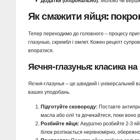
Додатки (опціонально):
Молоко чи вершки
Як смажити яйця: покрок
Тепер переходимо до головного – процесу приг
глазунью, скрембл і омлет. Кожен рецепт супро
впоратися.
Яєчня-глазунья: класика на
Яєчня-глазунья – це швидкий і універсальний в
ваших уподобань.
Підготуйте сковороду:
Поставте антиприг
масла або олії та дочекайтеся, поки воно р
Розбийте яйця:
Акуратно розбийте 2-3 яй
білок розтікається нерівномірно, обережно