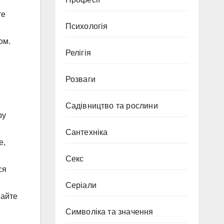
те
Психологія
ом.
Релігія
Розваги
Садівництво та рослини
ру
Сантехніка
е,
Секс
ся
Серіали
шайте
Символіка та значення