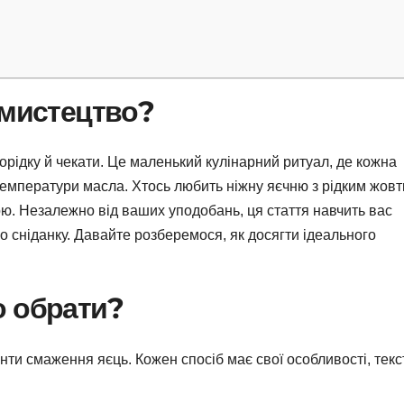
 мистецтво?
орідку й чекати. Це маленький кулінарний ритуал, де кожна
температури масла. Хтось любить ніжну яєчню з рідким жовт
ою. Незалежно від ваших уподобань, ця стаття навчить вас
о сніданку. Давайте розберемося, як досягти ідеального
о обрати?
анти смаження яєць. Кожен спосіб має свої особливості, текс