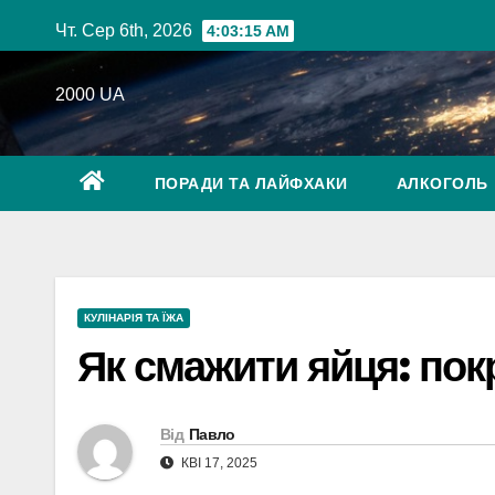
Перейти
Чт. Сер 6th, 2026
4:03:16 AM
до
вмісту
2000 UA
ПОРАДИ ТА ЛАЙФХАКИ
АЛКОГОЛЬ
КУЛІНАРІЯ ТА ЇЖА
Як смажити яйця: пок
Від
Павло
КВІ 17, 2025