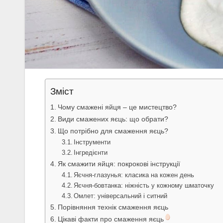
Зміст
Чому смажені яйця – це мистецтво?
Види смажених яєць: що обрати?
Що потрібно для смаження яєць?
Інструменти
Інгредієнти
Як смажити яйця: покрокові інструкції
Яєчня-глазунья: класика на кожен день
Яєчня-бовтанка: ніжність у кожному шматочку
Омлет: універсальний і ситний
Порівняння технік смаження яєць
Цікаві факти про смаження яєць