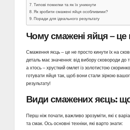
Типові помилки та як їх уникнути
Як зробити смажені яйця особливими?
Поради для ідеального результату
Чому смажені яйця – це
Смаження яєць – це не просто кинути їх на сков
деталь має значення: від вибору сковороди до 
а хтось – хрусткий омлет із золотистою скоринк
готувати яйця так, щоб вони стали зіркою вашог
результату!
Види смажених яєць: щ
Перш ніж почати, важливо зрозуміти, які є варі
та смак. Ось основні техніки, які варто знати: