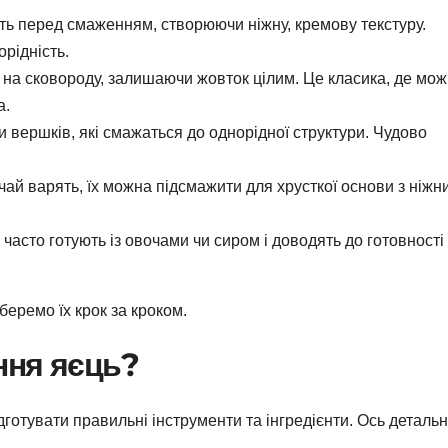
ь перед смаженням, створюючи ніжну, кремову текстуру.
орідність.
на сковороду, залишаючи жовток цілим. Це класика, де мо
а.
 вершків, які смажаться до однорідної структури. Чудово
ай варять, їх можна підсмажити для хрусткої основи з ніжн
 часто готують із овочами чи сиром і доводять до готовності
зберемо їх крок за кроком.
ння яєць?
готувати правильні інструменти та інгредієнти. Ось деталь