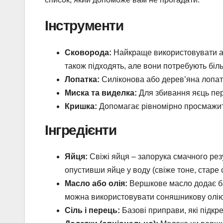
Інструменти
Сковорода:
Найкраще використовувати ан
також підходять, але вони потребують біль
Лопатка:
Силіконова або дерев’яна лопат
Миска та виделка:
Для збивання яєць пер
Кришка:
Допомагає рівномірно просмажити
Інгредієнти
Яйця:
Свіжі яйця – запорука смачного резу
опустивши яйце у воду (свіже тоне, старе 
Масло або олія:
Вершкове масло додає баг
можна використовувати соняшникову олію
Сіль і перець:
Базові приправи, які підкр