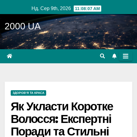
Перейти
Нд. Сер 9th, 2026
11:08:09 AM
до
вмісту
2000 UA
ЗДОРОВ’Я ТА КРАСА
Як Укласти Коротке
Волосся: Експертні
Поради та Стильні