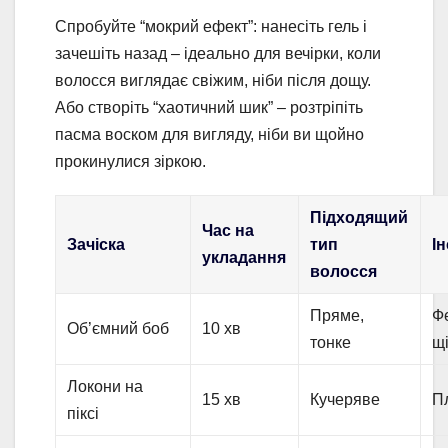
Спробуйте “мокрий ефект”: нанесіть гель і
зачешіть назад – ідеально для вечірки, коли
волосся виглядає свіжим, ніби після дощу.
Або створіть “хаотичний шик” – розтріпіть
пасма воском для вигляду, ніби ви щойно
прокинулися зіркою.
Підходящий
Час на
Зачіска
тип
І
укладання
волосся
Пряме,
Фе
Об’ємний боб
10 хв
тонке
щ
Локони на
15 хв
Кучеряве
П
піксі