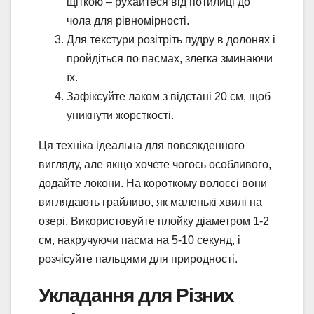
щіткою – рухайтеся від потилиці до
чола для рівномірності.
Для текстури розітріть пудру в долонях і
пройдіться по пасмах, злегка зминаючи
їх.
Зафіксуйте лаком з відстані 20 см, щоб
уникнути жорсткості.
Ця техніка ідеальна для повсякденного
вигляду, але якщо хочете чогось особливого,
додайте локони. На короткому волоссі вони
виглядають грайливо, як маленькі хвилі на
озері. Використовуйте плойку діаметром 1-2
см, накручуючи пасма на 5-10 секунд, і
розчісуйте пальцями для природності.
Укладання для Різних