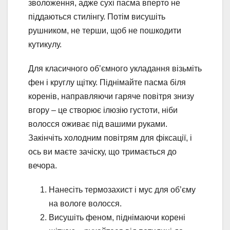
зволоження, адже сухі пасма вперто не
піддаються стилінгу. Потім висушіть
рушником, не терши, щоб не пошкодити
кутикулу.
Для класичного об’ємного укладання візьміть
фен і круглу щітку. Піднімайте пасма біля
коренів, направляючи гаряче повітря знизу
вгору – це створює ілюзію густоти, ніби
волосся оживає під вашими руками.
Закінчіть холодним повітрям для фіксації, і
ось ви маєте зачіску, що тримається до
вечора.
Нанесіть термозахист і мус для об’єму
на вологе волосся.
Висушіть феном, піднімаючи корені