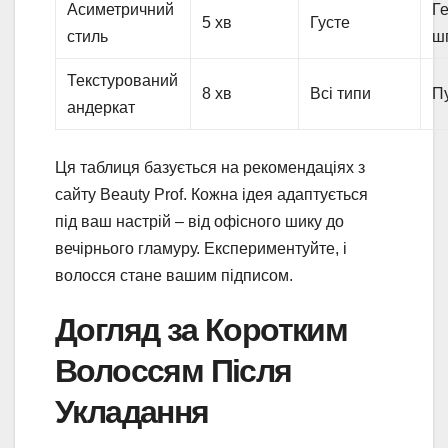
Асиметричний
Ге
5 хв
Густе
стиль
ш
Текстурований
8 хв
Всі типи
П
андеркат
Ця таблиця базується на рекомендаціях з
сайту Beauty Prof. Кожна ідея адаптується
під ваш настрій – від офісного шику до
вечірнього гламуру. Експериментуйте, і
волосся стане вашим підписом.
Догляд за Коротким
Волоссям Після
Укладання