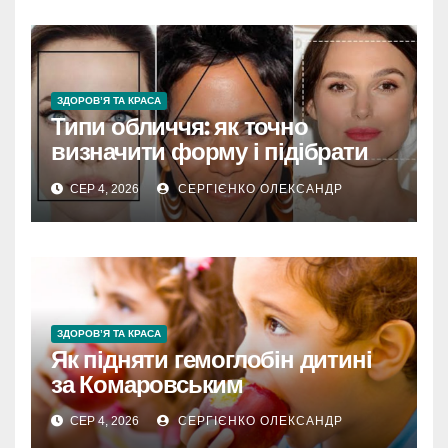
ЗДОРОВ’Я ТА КРАСА
Типи обличчя: як точно
визначити форму і підібрати
стиль
СЕР 4, 2026
СЕРГІЄНКО ОЛЕКСАНДР
ЗДОРОВ’Я ТА КРАСА
Як підняти гемоглобін дитині
за Комаровським
СЕР 4, 2026
СЕРГІЄНКО ОЛЕКСАНДР