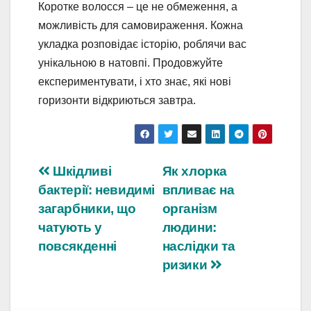
Коротке волосся – це не обмеження, а
можливість для самовираження. Кожна
укладка розповідає історію, роблячи вас
унікальною в натовпі. Продовжуйте
експериментувати, і хто знає, які нові
горизонти відкриються завтра.
Навігація
Шкідливі
Як хлорка
бактерії: невидимі
впливає на
записів
загарбники, що
організм
чатують у
людини:
повсякденні
наслідки та
ризики