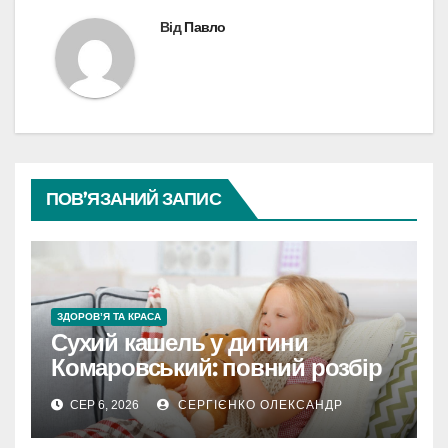
Від
Павло
ПОВ’ЯЗАНИЙ ЗАПИС
ЗДОРОВ’Я ТА КРАСА
Сухий кашель у дитини
Комаровський: повний розбір
підходу лікаря
СЕР 6, 2026
СЕРГІЄНКО ОЛЕКСАНДР