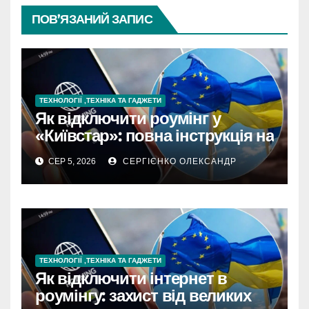
ПОВ’ЯЗАНИЙ ЗАПИС
ТЕХНОЛОГІЇ ,ТЕХНІКА ТА ГАДЖЕТИ
Як відключити роумінг у
«Київстар»: повна інструкція на
2026 рік
СЕР 5, 2026
СЕРГІЄНКО ОЛЕКСАНДР
ТЕХНОЛОГІЇ ,ТЕХНІКА ТА ГАДЖЕТИ
Як відключити інтернет в
роумінгу: захист від великих