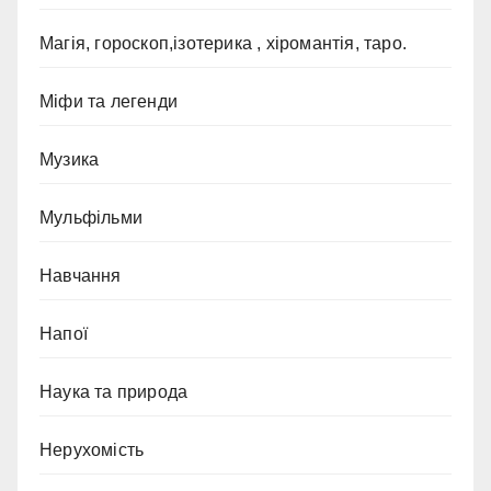
Магія, гороскоп,ізотерика , хіромантія, таро.
Міфи та легенди
Музика
Мульфільми
Навчання
Напої
Наука та природа
Нерухомість