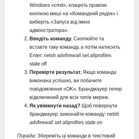
Windows «cmd», клацніть правою
кнопкою миші на «Командний рядок» і
виберіть «Запуск від імені
адміністратора».
Введіть команду.
Скопіюйте та
вставте таку команду, а потім натисніть
Enter: netsh advfirewall set allprofiles
state off
Перевірте результат.
Якщо команда
виконана успішно, ви побачите
повідомлення «OK». Брандмауер тепер
відключений для всіх типів мереж.
Як увімкнути назад?
Щоб повернути
брандмауер, виконайте команду: netsh
advfirewall set allprofiles state on
Порада:
Збережіть ці команди в текстовий