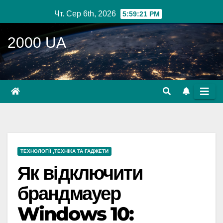
Перейти
Чт. Сер 6th, 2026
5:59:22 PM
до
вмісту
2000 UA
ТЕХНОЛОГІЇ ,ТЕХНІКА ТА ГАДЖЕТИ
Як відключити
брандмауер
Windows 10: