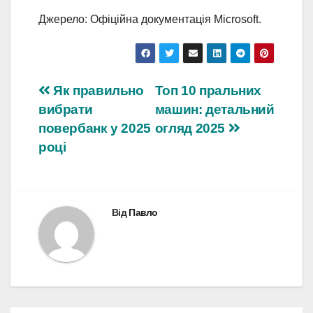
Джерело: Офіційна документація Microsoft.
Навігація
Як правильно
Топ 10 пральних
вибрати
машин: детальний
записів
повербанк у 2025
огляд 2025
році
Від
Павло