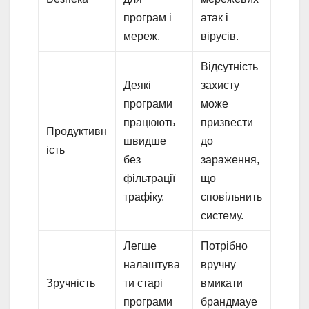
програм і
атак і
мереж.
вірусів.
Відсутність
Деякі
захисту
програми
може
працюють
призвести
Продуктивн
швидше
до
ість
без
зараження,
фільтрації
що
трафіку.
сповільнить
систему.
Легше
Потрібно
налаштува
вручну
Зручність
ти старі
вмикати
програми
брандмауе