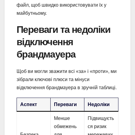
файл, щоб швидко використовувати їх у
майбутньому.
Переваги та недоліки
відключення
брандмауера
Щоб ви могли зважити всі «за» і «проти», ми
зібрали ключові плюси та мінуси
відключення брандмауера в зручній таблиці.
Аспект
Переваги
Недоліки
Менше
Підвищуєть
обмежень
ся ризик
Безпека
для
мережевих