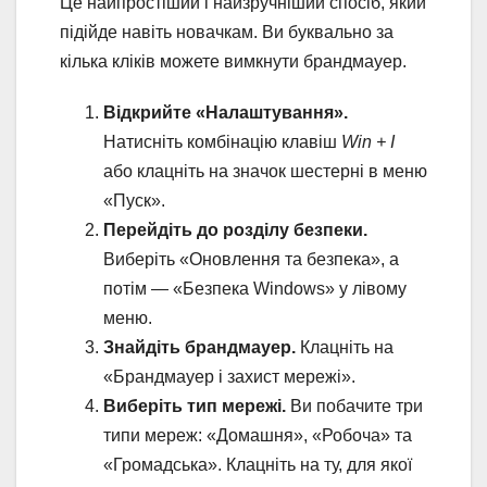
Це найпростіший і найзручніший спосіб, який
підійде навіть новачкам. Ви буквально за
кілька кліків можете вимкнути брандмауер.
Відкрийте «Налаштування».
Натисніть комбінацію клавіш
Win + I
або клацніть на значок шестерні в меню
«Пуск».
Перейдіть до розділу безпеки.
Виберіть «Оновлення та безпека», а
потім — «Безпека Windows» у лівому
меню.
Знайдіть брандмауер.
Клацніть на
«Брандмауер і захист мережі».
Виберіть тип мережі.
Ви побачите три
типи мереж: «Домашня», «Робоча» та
«Громадська». Клацніть на ту, для якої