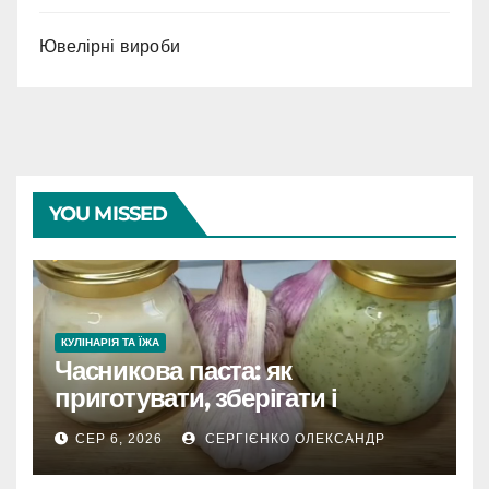
Ювелірні вироби
YOU MISSED
КУЛІНАРІЯ ТА ЇЖА
Часникова паста: як
приготувати, зберігати і
розкрити весь смак
СЕР 6, 2026
СЕРГІЄНКО ОЛЕКСАНДР