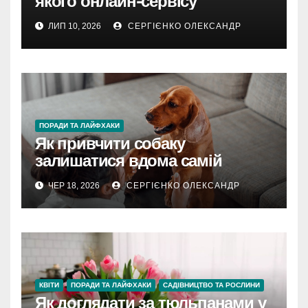
якого онлайн-сервісу
ЛИП 10, 2026
СЕРГІЄНКО ОЛЕКСАНДР
ПОРАДИ ТА ЛАЙФХАКИ
Як привчити собаку
залишатися вдома самій
ЧЕР 18, 2026
СЕРГІЄНКО ОЛЕКСАНДР
КВІТИ
ПОРАДИ ТА ЛАЙФХАКИ
САДІВНИЦТВО ТА РОСЛИНИ
Як доглядати за тюльпанами у