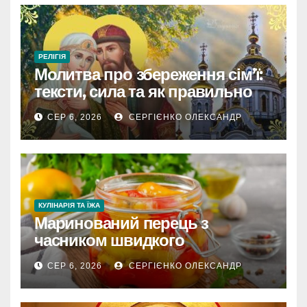
РЕЛІГІЯ
Молитва про збереження сім’ї:
тексти, сила та як правильно
читати
СЕР 6, 2026
СЕРГІЄНКО ОЛЕКСАНДР
КУЛІНАРІЯ ТА ЇЖА
Маринований перець з
часником швидкого
приготування
СЕР 6, 2026
СЕРГІЄНКО ОЛЕКСАНДР