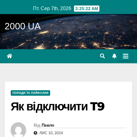
Перейти
Пт. Сер 7th, 2026
3:25:24 AM
до
вмісту
2000 UA
ПОРАДИ ТА ЛАЙФХАКИ
Як відключити T9
Від
Павло
ЛИС 10, 2024