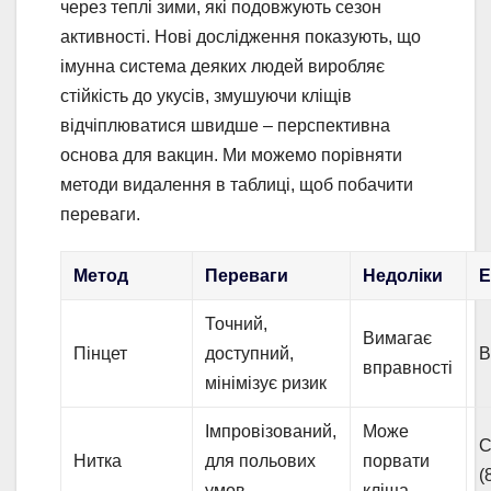
через теплі зими, які подовжують сезон
активності. Нові дослідження показують, що
імунна система деяких людей виробляє
стійкість до укусів, змушуючи кліщів
відчіплюватися швидше – перспективна
основа для вакцин. Ми можемо порівняти
методи видалення в таблиці, щоб побачити
переваги.
Метод
Переваги
Недоліки
Е
Точний,
Вимагає
Пінцет
доступний,
В
вправності
мінімізує ризик
Імпровізований,
Може
С
Нитка
для польових
порвати
(
умов
кліща