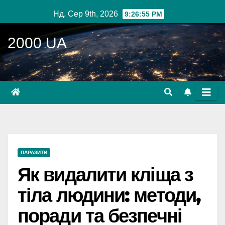
Перейти
Нд. Сер 9th, 2026
9:26:56 PM
до
вмісту
2000 UA
ПАРАЗИТИ
Як видалити кліща з
тіла людини: методи,
поради та безпечні