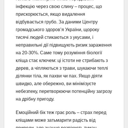
інфекцію через свою слину – процес, що
прискорюється, якщо видалення
відбувається грубо. За даними Центру
громадського здоров’я України, щороку
тисячі людей стикаються з укусами, і
неправильні дії підвищують ризик зараження
на 20-30%. Саме тому розуміння біології
кліща стає ключем: ці істоти не стрибають з
дерев, а чіпляються з трави, шукаючи теплі
ділянки тіла, як пахви чи пах. Якщо діяти
швидко, але обережно, ви мінімізуєте
небезпеку, перетворюючи потенційну загрозу
на дрібну пригоду.
Емоційний бік теж грає роль – страх перед
кліщами може затьмарити радість від
природи, але знання розвіюють туман.