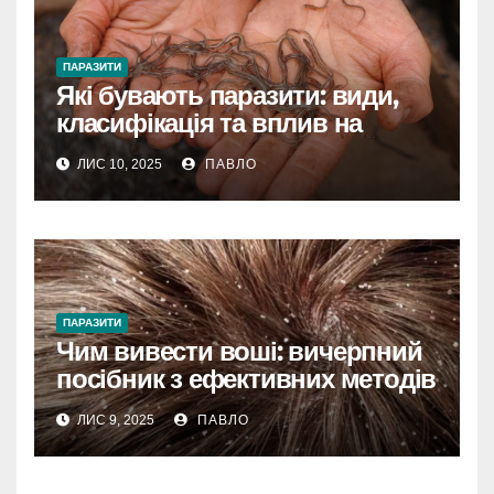
ПАРАЗИТИ
Які бувають паразити: види,
класифікація та вплив на
здоров’я
ЛИС 10, 2025
ПАВЛО
ПАРАЗИТИ
Чим вивести воші: вичерпний
посібник з ефективних методів
лікування та профілактики
ЛИС 9, 2025
ПАВЛО