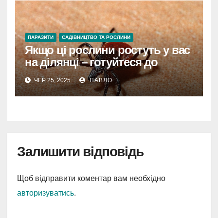
ПАРАЗИТИ
САДІВНИЦТВО ТА РОСЛИНИ
Якщо ці рослини ростуть у вас
на ділянці – готуйтеся до
нашестя кліщів
ЧЕР 25, 2025
ПАВЛО
Залишити відповідь
Щоб відправити коментар вам необхідно
авторизуватись
.