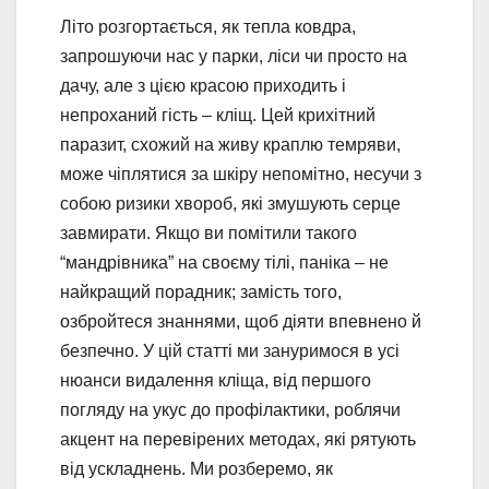
Літо розгортається, як тепла ковдра,
запрошуючи нас у парки, ліси чи просто на
дачу, але з цією красою приходить і
непроханий гість – кліщ. Цей крихітний
паразит, схожий на живу краплю темряви,
може чіплятися за шкіру непомітно, несучи з
собою ризики хвороб, які змушують серце
завмирати. Якщо ви помітили такого
“мандрівника” на своєму тілі, паніка – не
найкращий порадник; замість того,
озбройтеся знаннями, щоб діяти впевнено й
безпечно. У цій статті ми зануримося в усі
нюанси видалення кліща, від першого
погляду на укус до профілактики, роблячи
акцент на перевірених методах, які рятують
від ускладнень. Ми розберемо, як