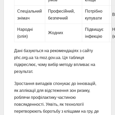
Спеціальний
Професійний,
Потрібно
В
знімач
безпечний
купувати
Народні
Підвищує
Н
Жодних
(олія)
інфекцію
(
Дані базуються на рекомендаціях з сайту
phc.org.ua та moz.gov.ua. Ця таблиця
підкреслює, чому вибір методу впливає на
результат.
Зростання випадків спонукає до інновацій,
як аплікації для відстеження зон ризику,
роблячи профілактику частиною
повсякденності. Уявіть, як технології
перетворюють боротьбу з кліщами на гру, де