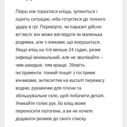
Перш ніж торкатися кліща, зупиніться і
оцініть ситуацію, ніби готуєтеся до точного
удару в грі. Перевірте, чи паразит дійсно
вп’явся: він може виглядати як маленька
родимка, але з ніжками, що ворушаться.
Якщо кліщ на тілі менше 24 годин, ризик
інфекції мінімальний, але не зволікайте –
чим швидше, тим краще. Зберіть
інструменти: тонкий пінцет з гострими
кінчиками, антисептик на кшталт перекису
водню, рукавички для гігієни та
збільшувальне скло, щоб побачити деталі.
Уникайте голих рук, бо кліщ може
переносити патогени, а ви не хочете
додавати ризиків до свого списку.