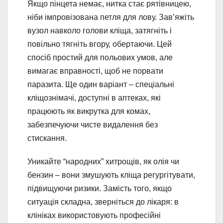
Якщо пінцета немає, нитка стає рятівницею,
ніби імпровізована петля для лову. Зав’яжіть
вузол навколо голови кліща, затягніть і
повільно тягніть вгору, обертаючи. Цей
спосіб простий для польових умов, але
вимагає вправності, щоб не порвати
паразита. Ще один варіант – спеціальні
кліщознімачі, доступні в аптеках, які
працюють як викрутка для комах,
забезпечуючи чисте видалення без
стискання.
Уникайте “народних” хитрощів, як олія чи
бензин – вони змушують кліща регургітувати,
підвищуючи ризики. Замість того, якщо
ситуація складна, зверніться до лікаря: в
клініках використовують професійні