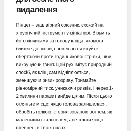
видалення
Пінцет – ваш вірний союзник, схожий на
хірургічний інструмент у мініатюрі. Візьміть
його кінчиками за голову кліща, якомога
ближче до шкіри, і повільно витягуйте,
обертаючи проти годинникової стрілки, ніби
викручуючи гвинт. Цей рух імітує природний
спосіб, як кліщ сам відчіплюється,
зменшуючи ризик розриву. Тримайте
рівномірний тиск, уникаючи ривків, і через 1-
2 хвилини паразит вийде цілим. Після цього
огляньте місце: якщо голова залишилася,
обробіть голкою, стерилізованою вогнем, як
маленьким скальпелем, але тільки якщо
впевнені в своїх силах.