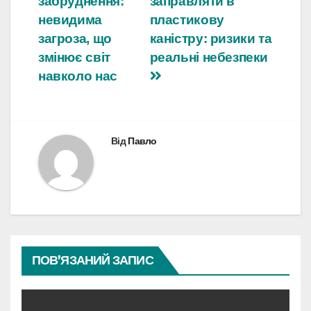
забруднення:
заправляти в
записів
невидима
пластикову
загроза, що
каністру: ризики та
змінює світ
реальні небезпеки
навколо нас
Від
Павло
ПОВ’ЯЗАНИЙ ЗАПИС