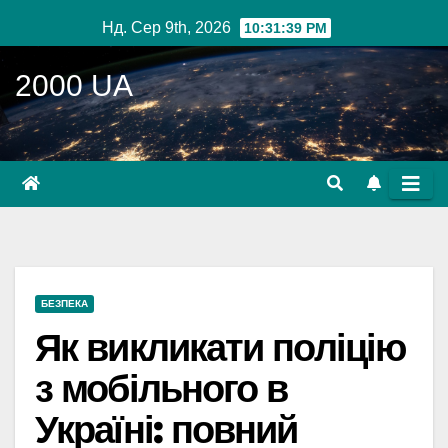
Перейти
Нд. Сер 9th, 2026
10:31:40 PM
до
вмісту
2000 UA
БЕЗПЕКА
Як викликати поліцію
з мобільного в
Україні: повний