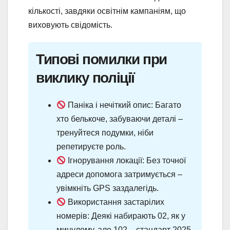
кількості, завдяки освітнім кампаніям, що
виховують свідомість.
Типові помилки при
виклику поліції
Паніка і нечіткий опис: Багато
хто белькоче, забуваючи деталі –
тренуйтеся подумки, ніби
репетируєте роль.
Ігнорування локації: Без точної
адреси допомога затримується –
увімкніть GPS заздалегідь.
Використання застарілих
номерів: Деякі набирають 02, як у
минулому, але 102 – стандарт 2025