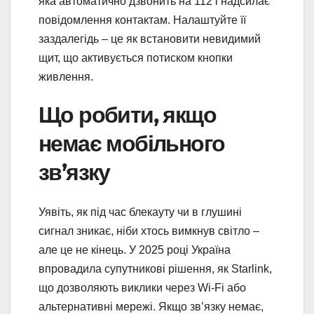
яка автоматично дзвонить на 112 і надсилає
повідомлення контактам. Налаштуйте її
заздалегідь – це як встановити невидимий
щит, що активується потиском кнопки
живлення.
Що робити, якщо
немає мобільного
зв’язку
Уявіть, як під час блекауту чи в глушині
сигнал зникає, ніби хтось вимкнув світло –
але це не кінець. У 2025 році Україна
впровадила супутникові рішення, як Starlink,
що дозволяють виклики через Wi-Fi або
альтернативні мережі. Якщо зв’язку немає,