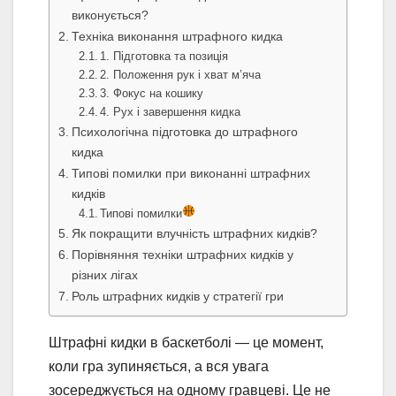
виконується?
Техніка виконання штрафного кидка
1. Підготовка та позиція
2. Положення рук і хват м’яча
3. Фокус на кошику
4. Рух і завершення кидка
Психологічна підготовка до штрафного
кидка
Типові помилки при виконанні штрафних
кидків
Типові помилки
Як покращити влучність штрафних кидків?
Порівняння техніки штрафних кидків у
різних лігах
Роль штрафних кидків у стратегії гри
Штрафні кидки в баскетболі — це момент,
коли гра зупиняється, а вся увага
зосереджується на одному гравцеві. Це не