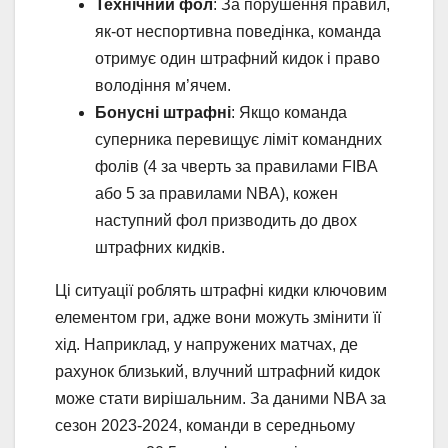
Технічний фол
: За порушення правил,
як-от неспортивна поведінка, команда
отримує один штрафний кидок і право
володіння м’ячем.
Бонусні штрафні
: Якщо команда
суперника перевищує ліміт командних
фолів (4 за чверть за правилами FIBA
або 5 за правилами NBA), кожен
наступний фол призводить до двох
штрафних кидків.
Ці ситуації роблять штрафні кидки ключовим
елементом гри, адже вони можуть змінити її
хід. Наприклад, у напружених матчах, де
рахунок близький, влучний штрафний кидок
може стати вирішальним. За даними NBA за
сезон 2023-2024, команди в середньому