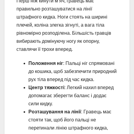
Перш ніж кинути м’яч, гравець має
правильно розташуватися на лінії
штрафного кидка. Ноги стоять на ширині
плечей, коліна злегка зігнуті, а вага тіла
рівномірно розподілена. Більшість гравців
вибирають домінуючу ногу як опорну,
ставлячи її трохи вперед.
Положення ніг
: Пальці ніг спрямовані
до кошика, щоб забезпечити природний
рух тіла вперед під час кидка.
Центр тяжкості
: Легкий нахил вперед
допомагає зберегти баланс і додає
сили кидку.
Розташування на лінії
: Гравець має
стояти так, щоб його пальці не
перетинали лінію штрафного кидка,