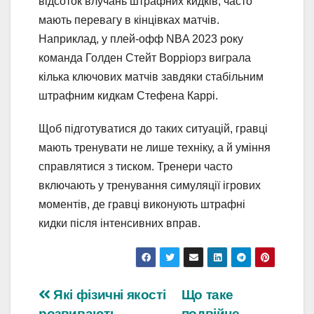
відсоток влучань штрафних кидків, часто
мають перевагу в кінцівках матчів.
Наприклад, у плей-офф NBA 2023 року
команда Голден Стейт Ворріорз виграла
кілька ключових матчів завдяки стабільним
штрафним кидкам Стефена Каррі.
Щоб підготуватися до таких ситуацій, гравці
мають тренувати не лише техніку, а й уміння
справлятися з тиском. Тренери часто
включають у тренування симуляції ігрових
моментів, де гравці виконують штрафні
кидки після інтенсивних вправ.
Навігація
Які фізичні якості
Що таке
розвивають
подвійне