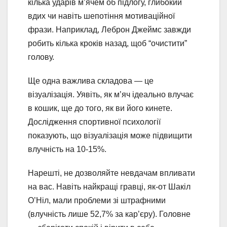
кілька ударів м’ячем об підлогу, глибокий
вдих чи навіть шепотіння мотиваційної
фрази. Наприклад, Леброн Джеймс завжди
робить кілька кроків назад, щоб “очистити”
голову.
Ще одна важлива складова — це
візуалізація. Уявіть, як м’яч ідеально влучає
в кошик, ще до того, як ви його кинете.
Дослідження спортивної психології
показують, що візуалізація може підвищити
влучність на 10-15%.
Нарешті, не дозволяйте невдачам впливати
на вас. Навіть найкращі гравці, як-от Шакіл
О’Ніл, мали проблеми зі штрафними
(влучність лише 52,7% за кар’єру). Головне