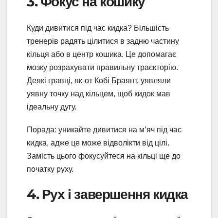
3. Фокус на кошику
Куди дивитися під час кидка? Більшість
тренерів радять цілитися в задню частину
кільця або в центр кошика. Це допомагає
мозку розрахувати правильну траєкторію.
Деякі гравці, як-от Кобі Браянт, уявляли
уявну точку над кільцем, щоб кидок мав
ідеальну дугу.
Порада: уникайте дивитися на м’яч під час
кидка, адже це може відволікти від цілі.
Замість цього фокусуйтеся на кільці ще до
початку руху.
4. Рух і завершення кидка