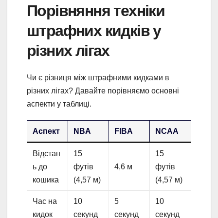
Порівняння техніки
штрафних кидків у
різних лігах
Чи є різниця між штрафними кидками в
різних лігах? Давайте порівняємо основні
аспекти у таблиці.
Аспект
NBA
FIBA
NCAA
Відстан
15
15
ь до
футів
4,6 м
футів
кошика
(4,57 м)
(4,57 м)
Час на
10
5
10
кидок
секунд
секунд
секунд