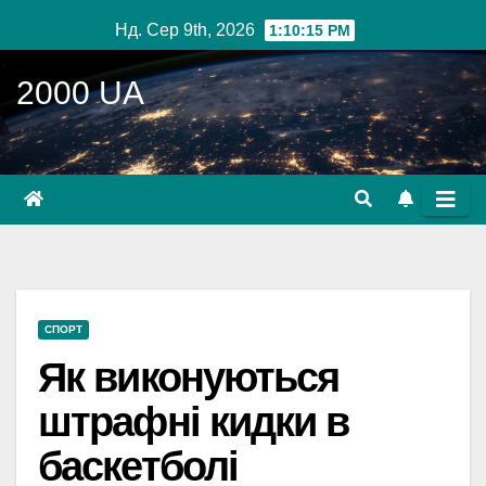
Перейти
Нд. Сер 9th, 2026
1:10:16 PM
до
вмісту
2000 UA
СПОРТ
Як виконуються
штрафні кидки в
баскетболі