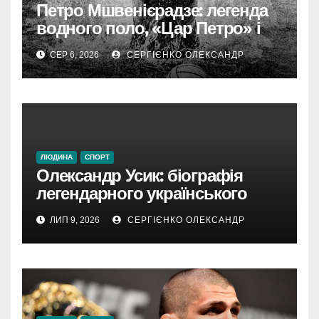
Петро Мшвенієрадзе: легенда
водного поло, «Цар Петро» і
батько династії
СЕР 6, 2026
СЕРГІЄНКО ОЛЕКСАНДР
ЛЮДИНА
СПОРТ
Олександр Усик: біографія
легендарного українського
боксера від Олімпіади до
ЛИП 9, 2026
СЕРГІЄНКО ОЛЕКСАНДР
абсолютного чемпіона