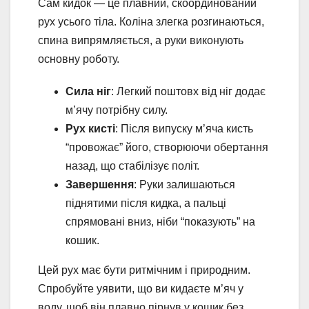
Сам кидок — це плавний, скоординований
рух усього тіла. Коліна злегка розгинаються,
спина випрямляється, а руки виконують
основну роботу.
Сила ніг
: Легкий поштовх від ніг додає
м’ячу потрібну силу.
Рух кисті
: Після випуску м’яча кисть
“провожає” його, створюючи обертання
назад, що стабілізує політ.
Завершення
: Руки залишаються
піднятими після кидка, а пальці
спрямовані вниз, ніби “показують” на
кошик.
Цей рух має бути ритмічним і природним.
Спробуйте уявити, що ви кидаєте м’яч у
воду, щоб він плавно пірнув у кошик без