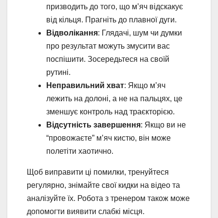
призводить до того, що м’яч відскакує
від кільця. Прагніть до плавної дуги.
Відволікання
: Глядачі, шум чи думки
про результат можуть змусити вас
поспішити. Зосередьтеся на своїй
рутині.
Неправильний хват
: Якщо м’яч
лежить на долоні, а не на пальцях, це
зменшує контроль над траєкторією.
Відсутність завершення
: Якщо ви не
“провожаєте” м’яч кистю, він може
полетіти хаотично.
Щоб виправити ці помилки, тренуйтеся
регулярно, знімайте свої кидки на відео та
аналізуйте їх. Робота з тренером також може
допомогти виявити слабкі місця.