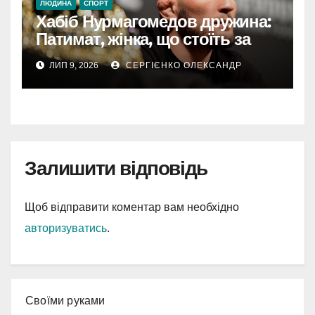
ЛЮДИНА
СПОРТ
Хабіб Нурмагомедов дружина:
Патимат, жінка, що стоїть за
успіхом легенди UFC
ЛИП 9, 2026
СЕРГІЄНКО ОЛЕКСАНДР
Залишити відповідь
Щоб відправити коментар вам необхідно
авторизуватись
.
Cвоїми руками