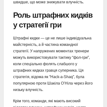
швидше, що може знижувати влучність.
Роль штрафних кидків
у стратегії гри
Штрафні кидки — це не лише індивідуальна
майстерність, а й частина командної
стратегії. У напружених моментах тренери
можуть використовувати тактику “фол-гри”,
коли спеціально фолять слабшого у
штрафних кидках гравця суперника. Ця
стратегія, відома як “Hack-a-Shaq”, була
популярною проти Шакіла О’Ніла через його
низьку влучність.
Крім того, команди, які мають високий