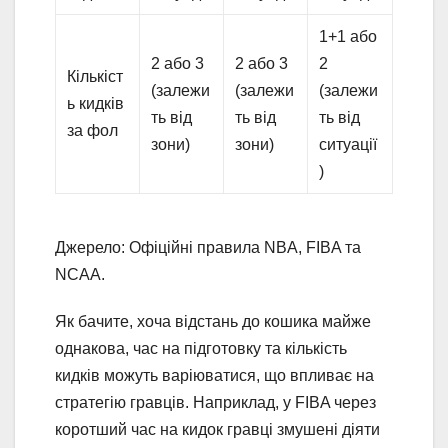
1+1 або
2 або 3
2 або 3
2
Кількіст
(залежи
(залежи
(залежи
ь кидків
ть від
ть від
ть від
за фол
зони)
зони)
ситуації
)
Джерело: Офіційні правила NBA, FIBA та
NCAA.
Як бачите, хоча відстань до кошика майже
однакова, час на підготовку та кількість
кидків можуть варіюватися, що впливає на
стратегію гравців. Наприклад, у FIBA через
коротший час на кидок гравці змушені діяти